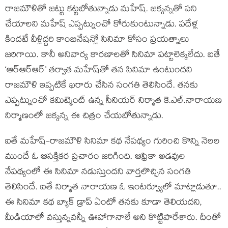
రాజమౌళితో జట్టు కట్టబోతున్నాడు మహేష్. జక్కన్నతో పని
చేయాలని మహేష్ ఎప్పట్నుంచో కోరుకుంటున్నాడు. పదేళ్ల
కిందటే వీళ్లిద్దరి కాంబినేషన్లో సినిమా కోసం ప్రయత్నాలు
జరిగాయి. కానీ అనివార్య కారణాలతో సినిమా పట్టాలెక్కలేదు. ఐతే
‘ఆర్ఆర్ఆర్’ తర్వాత మహేష్‌తో తన సినిమా ఉంటుందని
రాజమౌళి ఇప్పటికే ఖరారు చేసిన సంగతి తెలిసిందే. తనకు
ఎప్పట్నుంచో కమిట్మెంట్ ఉన్న సీనియర్ నిర్మాత కె.ఎల్.నారాయణ
నిర్మాణంలో జక్కన్న ఈ చిత్రం చేయబోతున్నాడు.
ఐతే మహేష్-రాజమౌళి సినిమా కథ నేపథ్యం గురించి కొన్ని నెలల
ముందే ఓ ఆసక్తికర ప్రచారం జరిగింది. ఆఫ్రికా అడవుల
నేపథ్యంలో ఈ సినిమా నడుస్తుందని వార్తలొచ్చిన సంగతి
తెలిసిందే. ఐతే నిర్మాత నారాయణ ఓ ఇంటర్వ్యూలో మాట్లాడుతూ..
ఈ సినిమా కథ బ్యాక్ డ్రాప్‌ ఏంటో తనకు కూడా తెలియదని,
మీడియాలో వస్తున్నవన్నీ ఊహాగానాలే అని కొట్టిపారేశారు. దీంతో