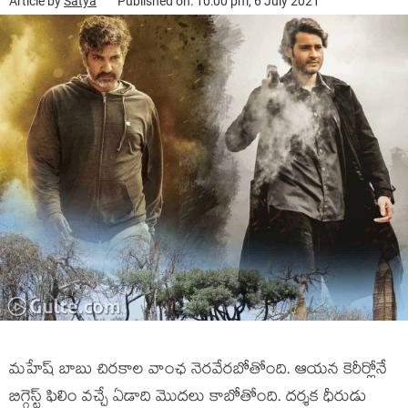
Article by
Satya
Published on: 10:00 pm, 6 July 2021
మహేష్ బాబు చిరకాల వాంఛ నెరవేరబోతోంది. ఆయన కెరీర్లోనే
బిగ్గెస్ట్ ఫిలిం వచ్చే ఏడాది మొదలు కాబోతోంది. దర్శక ధీరుడు