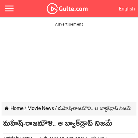
English
Home
/
Movie News
/
మహేష్-రాజమౌళి.. ఆ బ్యాక్‌డ్రాప్ నిజమే
మహేష్-రాజమౌళి.. ఆ బ్యాక్‌డ్రాప్ నిజమే