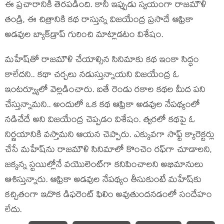
ఈ ప్రచారానికి తెరపడింది. కానీ ఇప్పుడు స్వయంగా రాజమౌళి
తండ్రి, ఈ చిత్రానికి కథ రాస్తున్న విజయేంద్ర ప్రసాదే ఆఫ్రికా
అడవుల బ్యాక్‌డ్రాప్ గురించి మాట్లాడటం విశేషం.
మహేష్‌తో రాజమౌళి చేయాల్సిన సినిమాకు కథ ఇంకా సిద్ధం
కాలేదని.. కథా చర్చలు నడుస్తున్నాయని విజయేంద్ర ఓ
ఇంటర్వ్యూలో వెల్లడించారు. ఐతే రెండు రకాల కథల మీద పని
చేస్తున్నామని.. అందులో ఒక కథ ఆఫ్రికా అడవుల నేపథ్యంలో
నడిచేదే అని విజయేంద్ర చెప్పడం విశేషం. త్వరలో కథపై ఓ
నిర్ణయానికి వస్తామని ఆయన చెప్పారు. ఎక్కువగా సాఫ్ట్ క్యారెక్టర్లు
చేసే మహేష్‌ను రాజమౌళి సినిమాలో కొంచెం రఫ్‌గా చూడాలని,
జక్కన్న స్టయిల్లోనే వయొలెంట్‌గా కనిపించాలని అభిమానులు
ఆశిస్తున్నారు. ఆఫ్రికా అడవుల నేపథ్యం తీసుకుంటే మహేష్‌కు
కచ్చితంగా ఇదొక డిఫరెంట్ ఫిలిం అవుతుందనడంలో సందేహం
లేదు.