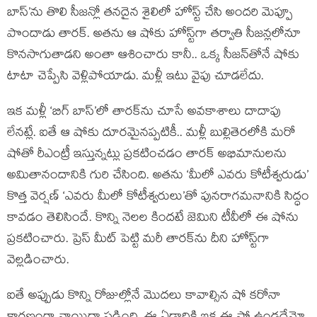
బాస్’ను తొలి సీజన్లో తనదైన శైలిలో హోస్ట్ చేసి అందరి మెప్పూ
పొందాడు తారక్. అతను ఆ షోకు హోస్ట్‌గా తర్వాతి సీజన్లలోనూ
కొనసాగుతాడని అంతా ఆశించారు కానీ.. ఒక్క సీజన్‌తోనే షోకు
టాటా చెప్పేసి వెళ్లిపోయాడు. మళ్లీ ఇటు వైపు చూడలేదు.
ఇక మళ్లీ ‘బిగ్ బాస్’లో తారక్‌ను చూసే అవకాశాలు దాదాపు
లేనట్లే. ఐతే ఆ షోకు దూరమైనప్పటికీ.. మళ్లీ బుల్లితెరలోకి మరో
షోతో రీఎంట్రీ ఇస్తున్నట్లు ప్రకటించడం తారక్ అభిమానులను
అమితానందానికి గురి చేసింది. అతను ‘మీలో ఎవరు కోటీశ్వరుడు’
కొత్త వెర్షణ్ ‘ఎవరు మీలో కోటీశ్వరులు’తో పునరాగమనానికి సిద్ధం
కావడం తెలిసిందే. కొన్ని నెలల కిందటే జెమిని టీవీలో ఈ షోను
ప్రకటించారు. ప్రెస్ మీట్ పెట్టి మరీ తారక్‌ను దీని హోస్ట్‌గా
వెల్లడించారు.
ఐతే అప్పుడు కొన్ని రోజుల్లోనే మొదలు కావాల్సిన షో కరోనా