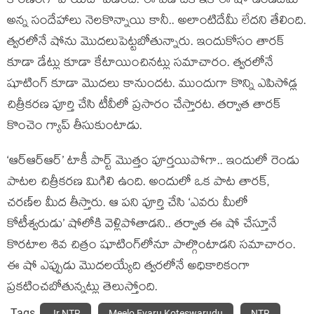
కారణంగా వాయిదా పడింది. ఈ ఏడాదికి ఇక ఈ షో ఉండదేమో
అన్న సందేహాలు నెలకొన్నాయి కానీ.. అలాంటిదేమీ లేదని తేలింది.
త్వరలోనే షోను మొదలుపెట్టబోతున్నారు. ఇందుకోసం తారక్
కూడా డేట్లు కూడా కేటాయించినట్లు సమాచారం. త్వరలోనే
షూటింగ్ కూడా మొదలు కానుందట. ముందుగా కొన్ని ఎపిసోడ్ల
చిత్రీకరణ పూర్తి చేసి టీవీలో ప్రసారం చేస్తారట. తర్వాత తారక్
కొంచెం గ్యాప్ తీసుకుంటాడు.
‘ఆర్ఆర్ఆర్’ టాకీ పార్ట్ మొత్తం పూర్తయిపోగా.. ఇందులో రెండు
పాటల చిత్రీకరణ మిగిలి ఉంది. అందులో ఒక పాట తారక్,
చరణ్‌ల మీద తీస్తారు. ఆ పని పూర్తి చేసి ‘ఎవరు మీలో
కోటీశ్వరుడు’ షోలోకి వెళ్లిపోతాడని.. తర్వాత ఈ షో చేస్తూనే
కొరటాల శివ చిత్రం షూటింగ్‌లోనూ పాల్గొంటాడని సమాచారం.
ఈ షో ఎప్పుడు మొదలయ్యేది త్వరలోనే అధికారికంగా
ప్రకటించబోతున్నట్లు తెలుస్తోంది.
Tags
Jr NTR
Meelo Evaru Koteswarudu
NTR