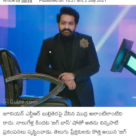
Article by
Satya
Published on: 10:27 am, 2 July 2021
జూనియర్ ఎన్టీఆర్ బుల్లితెరపై వేసిన ముద్ర అలాంటిలాంటిది
కాదు. నాలుగేళ్ల కిందట ‘బిగ్ బాస్’ షోతో అతను చిన్నపాటి
ప్రకంపనలు సృష్టించాడు. తెలుగు ప్రేక్షకులకు కొత్త అయిన ‘బిగ్