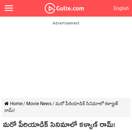
English
Home
/
Movie News
/
మరో పీరియాడిక్ సినిమాలో కళ్యాణ్
రామ్!
మరో పీరియాడిక్ సినిమాలో కళ్యాణ్ రామ్!