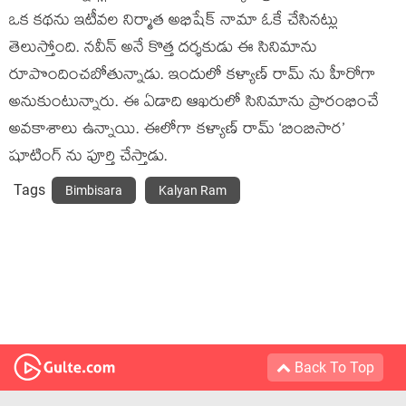
ఒక కథను ఇటీవల నిర్మాత అభిషేక్ నామా ఓకే చేసినట్లు
తెలుస్తోంది. నవీన్ అనే కొత్త దర్శకుడు ఈ సినిమాను
రూపొందించబోతున్నాడు. ఇందులో కళ్యాణ్ రామ్ ను హీరోగా
అనుకుంటున్నారు. ఈ ఏడాది ఆఖరులో సినిమాను ప్రారంభించే
అవకాశాలు ఉన్నాయి. ఈలోగా కళ్యాణ్ రామ్ ‘బింబిసార’
షూటింగ్ ను పూర్తి చేస్తాడు.
Tags
Bimbisara
Kalyan Ram
Back To Top