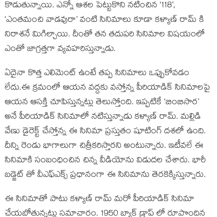
కొడుతున్నాయి. ఎన్నో ఆశల పెట్టుకొని నటించిన ‘118’,
‘ఎంతమంచి వాడవురా’ వంటి సినిమాలు కూడా కళ్యాణ్ రామ్ కి
నిరాశనే మిగిల్చాయి. దీంతో తన తదుపరి సినిమాల విషయంలో
ఎంతో జాగ్రత్తగా వ్యవహరిస్తున్నాడు.
ఏదైనా కొత్త ఎలిమెంట్ ఉంటే తప్ప సినిమాలు ఒప్పుకోవడం
లేదు.ఈ క్రమంలో ఆయన వద్దకు వస్తోన్న పీరియాడిక్ సినిమాలపై
ఆయన ఆసక్తి చూపిస్తున్నట్లు తెలుస్తోంది. ఇప్పటికే ‘బింబిసార’
అనే పీరియాడిక్ సినిమాలో నటిస్తున్నాడు కళ్యాణ్ రామ్. మల్లిడి
వేణు డైరెక్ట్ చేస్తోన్న ఈ సినిమా ప్రస్తుతం షూటింగ్ దశలో ఉంది.
దీన్ని రెండు భాగాలుగా చిత్రీకరిస్తారని అంటున్నారు. ఇటీవలే ఈ
సినిమాకి సంబంధించిన చిన్న వీడియోను విడుదల చేశారు. భారీ
బడ్జెట్ తో వీఎఫ్ఎక్స్ ప్రధానంగా ఈ సినిమాను తెరకెక్కిస్తున్నారు.
ఈ సినిమాతో పాటు కళ్యాణ్ రామ్ మరో పీరియాడిక్ సినిమా
చేయబోతున్నట్లు సమాచారం. 1950 బ్యాక్ డ్రాప్ లో రూపొందిన