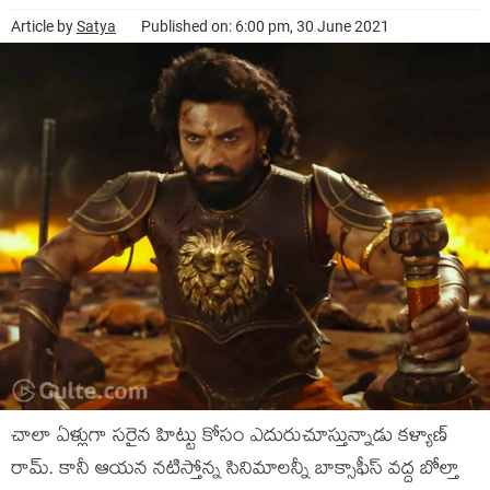
Article by
Satya
Published on: 6:00 pm, 30 June 2021
చాలా ఏళ్లుగా సరైన హిట్టు కోసం ఎదురుచూస్తున్నాడు కళ్యాణ్
రామ్. కానీ ఆయన నటిస్తోన్న సినిమాలన్నీ బాక్సాఫీస్ వద్ద బోల్తా