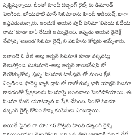
సృష్టిస్తున్నాయి. దీంతో హిందీ డబ్బింగ్ రైట్స్ కు డిమాండ్
పెరిగింది. బోయపాటి మాస్ సినిమాలను హిందీ ఆడియన్స్ బాగా
ఇష్టపడుతున్నారు. అందుకే ఆయన ప్లాప్ సినిమా ‘వినయ విధేయ
రామ’ కూడా భారీ రేటుకి అమ్ముడైంది. ఇప్పుడు ఆయన డైరెక్ట్
చేస్తోన్న ‘అఖండ’ సినిమా రైట్స్ ని పదిహేను కోట్లకు అమ్మేశారు.
ఇలాంటి ఓ డీల్ అల్లు అర్జున్ సినిమాకి కూడా వచ్చినట్లు
తెలుస్తోంది. సుకుమార్-అల్లు అర్జున్ కాంబినేషన్ లో
తెరకెక్కుతోన్న ‘పుష్ప’ సినిమాకి టాలీవుడ్ లో మంచి క్రేజ్
ఏర్పడింది. ఫారెస్ట్ బ్యాక్ డ్రాప్ లో రాబోతున్న భారీ యాక్షన్ సినిమా
కావడంతో ప్రేక్షకులను సినిమాపై అంచనాలు పెరిగిపోయాయి. ఈ
సినిమా టీజర్ యూట్యూబ్ ని షేక్ చేసింది. దీంతో సినిమా
డబ్బింగ్ రైట్స్ కోసం కొన్ని కంపెనీలు ఎగబడ్డాయి.
అయితే ఫైనల్ గా రూ.17.5 కోట్లకు హిందీ డబ్బింగ్ రైట్స్