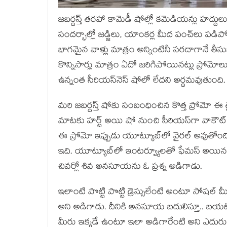
జ‌బ‌ర్ద‌స్త్ త‌ర‌హా కామెడీ షోల్లో క‌మెడియ‌న్లు హ‌ద
సంద‌ర్భాల్లో జ‌డ్జిలు, యాంక‌ర్ల మీద పంచ్‌లు ప‌
భాగ‌మైన వాళ్లు మాత్రం అన్నింటినీ స‌ర‌దాగానే 
కొన్నిసార్లు మాత్రం ఏదో జ‌రిగిపోయిన‌ట్లు ప్రోమో
ఉన్నంత సీరియ‌స్‌నెస్ షోలో లేద‌ని అర్థ‌మ‌వుతుంది.
మ‌రి జ‌బ‌ర్ద‌స్త్ షోకు సంబంధించిన కొత్త ప్రోమ
మాట‌కు హ‌ర్ట్ అయి షో నుంచి సీరియ‌స్‌గా వాకౌట్
ఈ ప్రోమో ఇప్పుడు యూట్యూబ్‌లో వైర‌ల్ అవుతోం
ఇది. యూట్యూబ్‌లో ఇంట‌ర్వ్యూల‌తో ఫేమ‌స్ అయిన 
చివ‌ర్లో శివ అన‌సూయ‌ను ఓ ప్ర‌శ్న అడిగాడు.
ఇలాంటి పొట్టి పొట్టి డ్రెస్సులేంటి అంటూ సోష‌ల్ 
అని అడిగాడు. దీనికి అన‌సూయ బ‌దులిస్తూ.. బ‌య‌టి వా
మీరు ఇక్క‌డే ఉంటూ ఇలా అడిగారేంటి అని ఎదురు ప్ర‌