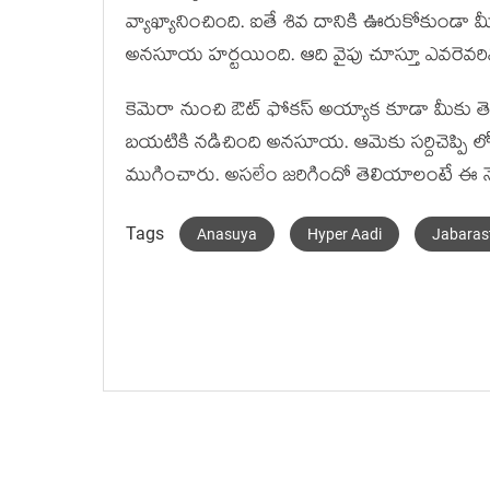
వ్యాఖ్యానించింది. ఐతే శివ దానికి ఊరుకోకుండా మీ 
అన‌సూయ హ‌ర్ట‌యింది. ఆది వైపు చూస్తూ ఎవ‌రెవ‌రినో
కెమెరా నుంచి ఔట్ ఫోక‌స్ అయ్యాక కూడా మీకు
బ‌య‌టికి న‌డిచింది అన‌సూయ‌. ఆమెకు స‌ర్దిచెప్పి లోప‌ల
ముగించారు. అస‌లేం జ‌రిగిందో తెలియాలంటే ఈ న
Tags
Anasuya
Hyper Aadi
Jabaras