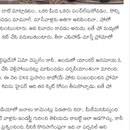
్దులు దాటి మాట్లాడ‌టం.. ఒక‌రి మీద ఒక‌రు పంచ్‌లేసుకోవ‌డం.. కొన్ని
డిపోవ‌డం మామూలే. చూసేవాళ్ల‌కు అతిగా అనిపించినా.. షోలో
తీసుకుంటుంటారు. అవి వివాదం కావ‌డం అరుదు. ఐతే షో మ‌ధ్య‌లో
లు క‌ట్ చేసి వ‌దులుతుంటారు. తీరా ఎపిసోడ్ చూస్తే ప్రోమోలో
ో ఈ టైపుదేనో ఏమో చెప్ప‌లేం కానీ.. అందులో యాంక‌ర్ అన‌సూయ ఓ
 చేసి వెళ్లిపోయిన‌ట్లు చూపించ‌డం చ‌ర్చ‌నీయాంశంగా మారింది.
ది. ఈ నెల 24న ప్ర‌సారం కాబోయే షోకు సంబంధించిన ప్రోమో
శివను హైప‌ర్ ఆది త‌న స్కిట్ కోసం తీసుకొచ్చాడు. ఐతే షో
మీడియాలో జ‌నాలు కామెంట్లు పెడ‌తారు క‌దా.. మీకేమ‌నిపిస్తుంది
ళ్ల‌కు ఇండ‌స్ట్రీ గురించి తెలియ‌దు కాబ‌ట్టి ఇలా అడ‌గొచ్చు. కానీ
శ్నించింది. దీనికి కొన‌సాగింపుగా ఇది నా ప‌ర్స‌న‌ల్ అని