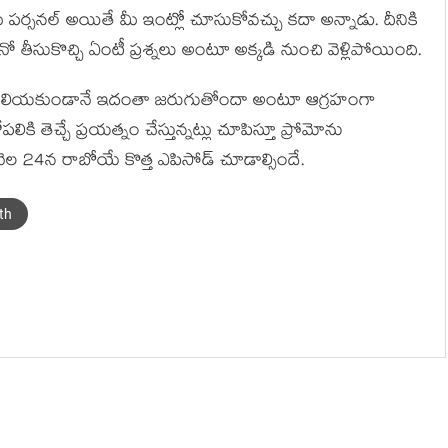
ప‌ర్స‌న‌ల్ అయితే మీ ఇంట్లో చూసుకోవ‌చ్చు క‌దా అన్నాడు. దీనికి
 తీసుకొచ్చి ఏంటీ ప్ర‌శ్న‌లు అంటూ అక్క‌డి నుంచి వెళ్లిపోయింది.
 తెలియ‌కుండానే ఇదంతా జ‌రుగుతోందా అంటూ ఆగ్ర‌హంగా
ికి తెచ్చే ప్ర‌య‌త్నం చేస్తున్న‌ట్లు చూపిస్తూ ప్రోమోను
ెల 24న రాబోయే కొత్త ఎపిసోడ్ చూడాల్సిందే.
th