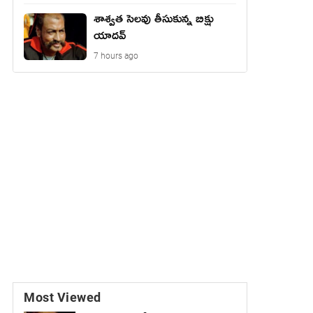
శాశ్వత సెలవు తీసుకున్న బిక్షు
యాదవ్
7 hours ago
Most Viewed