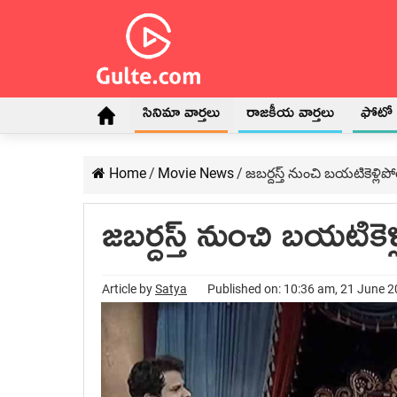
సినిమా వార్తలు
రాజకీయ వార్తలు
ఫోటో గ
Home
/
Movie News
/
జ‌బ‌ర్ద‌స్త్ నుంచి బ‌య‌టికె
జ‌బ‌ర్ద‌స్త్ నుంచి బ‌య‌
Article by
Satya
Published on: 10:36 am, 21 June 