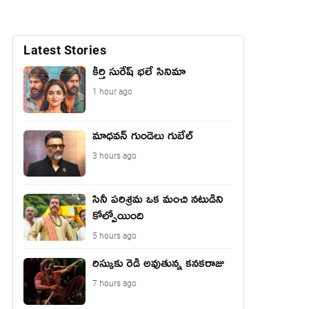
Latest Stories
కీర్తి సురేష్ భ‌లే సినిమా
1 hour ago
మాధ‌వ‌న్ గుండెలు గుబేల్‌
3 hours ago
సినీ పరిశ్రమ ఒక మంచి నటుడిని
కోల్పోయింది
5 hours ago
రిస్కుకు రెడీ అవుతున్న కనకరాజు
7 hours ago