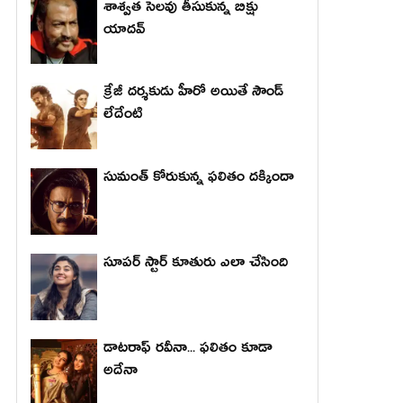
శాశ్వత సెలవు తీసుకున్న బిక్షు
యాదవ్
క్రేజీ దర్శకుడు హీరో అయితే సౌండ్
లేదేంటి
సుమంత్ కోరుకున్న ఫలితం దక్కిందా
సూపర్ స్టార్ కూతురు ఎలా చేసింది
డాటరాఫ్ రవీనా... ఫలితం కూడా
అదేనా