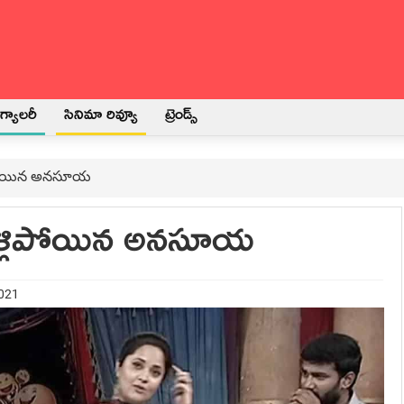
్యాలరీ
సినిమా రివ్యూ
ట్రెండ్స్
ళ్లిపోయిన‌ అన‌సూయ
టికెళ్లిపోయిన‌ అన‌సూయ
2021