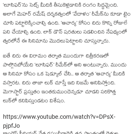
‘లూసిఫర్’ను సెట్స్ మీదికి తీసుకెళ్లడానికి రంగం సిద్ధమైంది.
అలాగే మెహర్ రమేష్ దర్శకత్వంలో ‘వేదాళం’ రీమేక్‌ను కూడా టైం
చూసి పట్టాలెక్కించాల్సి ఉంది. ‘ఆచార్య’ కోసం చిరు కొన్ని రోజులే
పని చేయాల్సి ఉంది. లాక్ డౌన్ షరతులు సడలించిన నేపథ్యంలో
త్వరలోనే ఈ సినిమాను మొదలుపెట్టాలని చూస్తున్నారు.
ఐతే చిరు ఈ విరామం తర్వాత ముందుగా చిత్రీకరణలో
పాల్గొనబోయేది ‘లూసిఫర్’ రీమేక్‌లో అని అంటున్నారు. ముందు
ఆ సినిమా కోసం ఒక షెడ్యూల్ చేసి.. ఆ తర్వాత ‘ఆచార్య’ మీదికి
వస్తారట. చిరు తాజా లుక్‌ చూస్తే ఇది నిజమే అనిపిస్తోంది.
మెగాస్టార్ ప్రస్తుతం ఇంతకుముందెన్నడూ చూడని సరికొత్త
లుక్‌లో కనిపిస్తుండటం విశేషం.
https://www.youtube.com/watch?v=DPsX-
pjpfJo