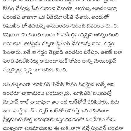
కాంగ్రెస్ సీనియర్ నేత రఘువీరారెడ్డి తన ప్రాంతంలో రైతుల
కోసం చేస్తున్న సేవ గురించి చెబుతూ, ఆయన్ని అభినందిస్తూ
చిరంజీవి తాజాగా ఒక వీడియో రిలీజ్ చేశారు. అందులో
రఘువీరాతో తనకున్న అనుబంధం గురించి వివరించారు. ఈ
విషయాలను మించి ఇందులో నెటిజన్లన దృష్టిని ఆకర్షించింది
చిరు లుక్. జుట్టును చక్కగా స్టైలింగ్ చేసుకున్న చిరు.. గడ్డం
పెంచారు. ఐతే ఆ గడ్డం తెల్లబడి ఉండటం విశేషం. ఊరికే అలా
పెంచి వదిలేసినట్లు కాకుండా లుక్ కోసం దాన్ని మెయింటైన్
చేస్తున్నట్లు స్పష్టంగా కనిపించింది.
ఇది కచ్చితంగా ‘లూసిఫర్’ రీమేక్ కోసం సిద్ధమైన లుక్కే అని
అందరూ చాలామంది అంటున్నారు. ‘లూసిఫర్’ ఒరిజినల్లో
మోహన్ లాల్ దాదాపుగా ఇలాంటి లుక్‌తోనే కనిపిస్తారు. చిరు
ఇలా సాల్ట్ అండ్ పెప్పర్ లుక్‌తో కనిపిస్తే అది కచ్చితంగా
ప్రేక్షకులకు కొత్త అనుభూతినిస్తుందనడంలో సందేహం లేదు.
ముఖ్యంగా అభిమానులకు ఈ లుక్ బాగా నచ్చేస్తుందనే అంచనా