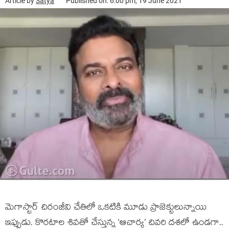
Article by
Satya
Published on: 6:00 pm, 19 June 2021
మెగాస్టార్ చిరంజీవి చేతిలో ఒకటికి మూడు ప్రాజెక్టులున్నాయి
ఇప్పుడు. కొరటాల శివతో చేస్తున్న ‘ఆచార్య’ చివరి దశలో ఉండగా..