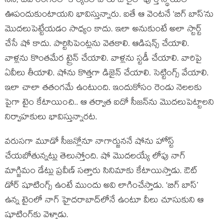
సినీ, టీవీ రంగంలో కార్యకలాపాలు జులైలో పూర్తి స్థాయిలో
ఊపందుకుంటాయని భావిస్తున్నారు. ఐతే ఆ వెంటనే ‘బిగ్ బాస్’ను
మొదలుపెట్టేయడం సాధ్యం కాదు. ఇలా అనుకుంటే అలా స్టార్ట్
చేసే షో కాదు. పార్టిసిపెంట్లను వెతకాలి. ఆడిషన్స్ చేయాలి.
వాళ్లను కొంతమేర ట్రైన్ చేయాలి. వాళ్లను స్టడీ చేయాలి. వారిపై
ఏవీలు తీయాలి. షోను కొత్తగా డిజైన్ చేయాలి. సెట్టింగ్స్ వేయాలి.
ఇలా చాలా తతంగమే ఉంటుంది. ఇందుకోసం రెండు నెలలకు
పైగా టైం కేటాయించి.. ఆ తర్వాత ఐదో సీజన్‌ను మొదలుపెట్టాలని
నిర్వాహకులు భావిస్తున్నారట.
వరుసగా మూడో సీజన్లోనూ నాగార్జుననే షోను హోస్ట్
చేయబోతున్నట్లు తెలుస్తోంది. షో మొదలయ్యే లోపు నాగ్
మాగ్జిమం డేట్లు ప్రవీణ్ సత్తారు సినిమాకు కేటాయిస్తాడు. ఔట్
డోర్ షూటింగ్స్ ఉంటే ముందు అవి లాగించేస్తాడు. ‘బిగ్ బాస్’
ఉన్న టైంలో నాగ్ హైదరాబాద్‌లోనే ఉంటూ వీలు చూసుకుని ఆ
షూటింగ్‌కు వెళ్తాడు.