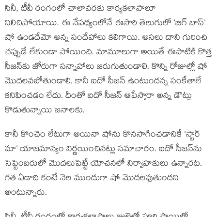
సినీ, టీవీ రంగంలో చాలావరకు కార్యకలాపాలూ
నిలిచిపోయాయి. ఈ నేపథ్యంలోనే ఈసారి తెలుగులో ‘బిగ్ బాస్’
షో ఉండదేమో అన్న సందేహాలు కలిగాయి. అసలు దాని గురించి
చప్పుడే లేకుండా పోయింది. మామూలుగా అయితే ఈపాటికి కొత్త
సీజన్‌కు జోరుగా సన్నాహాలు జరుగుతుండాలి. కొన్ని రోజుల్లో షో
మొదలవబోతుండాలి. కానీ ఐదో సీజన్ ఉంటుందన్న సంకేతాలే
కనిపించడం లేదు. దీంతో ఐదో సీజన్ ఆపేస్తారా అన్న డౌట్లు
కొడుతున్నాయి జనాలకు.
కానీ కొంచెం లేటుగా అయినా షోను కొనసాగించడానికే ‘స్టార్
మా’ యాజమాన్యం నిర్ణయించినట్లు సమాచారం. ఐదో సీజన్‌ను
సెప్టెంబరులో మొదలుపెట్టే యోచనలో నిర్వాహకులు ఉన్నారట.
గత ఏడాది కంటే నెల ముందుగా షో మొదలవుతుందని
అంటున్నారు.