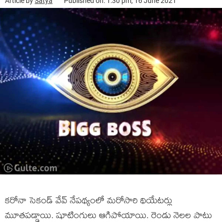
Article by
Satya
Published on: 1:30 pm, 16 June 2021
కరోనా సెకండ్ వేవ్ నేపథ్యంలో మరోసారి థియేటర్లు
మూతపడ్డాయి. షూటింగులు ఆగిపోయాయి. రెండు నెలల పాటు