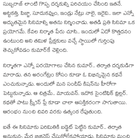
సుబ్బరాజ్ లాంటి గొప్ప దర్శకుల్ని పరిచయం చేసింది ఇతనే.
అట్టకత్తి, పిజ్జా, సూదుకవ్వుం, ఇండ్రు నేట్రు నాలై, ఇరైవి.. ఇలా ఎన్నో
అద్భుతమైన సినిమాల్ని అతను నిర్మించాడు. అతడి ప్రతి సినిమా ఒక
ప్రయోగమే. కేవల నిర్మాత పేరు చూసి.. ఇందులో ఏదో కొత్తదనం
ఉంటుంది అని తమిళ ప్రేక్షకులు వచ్చే స్థాయిలో గుర్తింపు
తెచ్చుకోవడం కుమార్‌కే చెల్లింది.
నిర్మాతగా ఎన్నో పరయోగాలు చేసిన కుమార్.. తర్వాత దర్శకుడిగా
మారాడు. తన అరంగేట్రం కోసం కూడా ఓ విభిన్నమైన కథనే
ఎంచుకున్నాడు. అందులో మన సందీప్ కిషన్‌ను హీరోగా
పెట్టుకున్నాడు. ఆ చిత్రమే.. మాయవన్. ఇదొక సైంటిఫిక్ థ్రిల్లర్.
కథతో పాటు స్క్రీన్ ప్లే కూడా చాలా ఆసక్తికరంగా సాగుతాయి.
ఆరంభం నుంచి చివరి వరకు ఉత్కంఠ రేపుతుంది.
ఐతే ఈ సినిమాకు పరిమితికి బడ్జెట్ పెట్టిన కుమార్.. తర్వాత
అనుకున్న మేర బిజినెస్ చేసుకోలేకపోయాడు. సినిమాకు మంచి