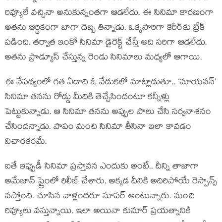
రివ్యూలే వచ్చినా అనుకున్నంతగా ఆడలేదు. ఈ సినిమా కారణంగా
అతను ఆర్థికంగా బాగా దెబ్బ తిన్నాడు. ఒక్కసారిగా కెరీర్‌కు బ్రేక్
పడింది. తర్వాత ఇంకో సినిమా డైరెక్ట్ చేస్తే అది సరిగా ఆడలేదు.
అతను ప్రొడ్యూస్ చేస్తున్న రెండు సినిమాలు మధ్యలో ఆగాయి.
ఈ నేపథ్యంలో గత ఏడాది ఓ వేడుకలో మాట్లాడుతూ.. ‘మాయవన్’
సినిమా తనను రోడ్డు మీదికి తెచ్చేసిందంటూ కన్నీళ్లు
పెట్టుకున్నాడు. ఆ సినిమా తనను అప్పుల పాలు చేసి సర్వనాశనం
చేసిందన్నాడు. పాపం మంచి సినిమా తీసినా ఇలా కావడం
విచారకరమే.
ఐతే ఇప్పుడీ సినిమా ప్రస్తావన ఎందుకు అంటే.. దీన్ని తాజాగా
అమేజాన్ ప్రైంలో రిలీజ్ చేశారు. అక్కడ దీనికి అదిరిపోయే రెస్పాన్స్
వస్తోంది. చూసిన వాళ్లందరూ సూపర్ అంటున్నారు. మంచి
రివ్యూలు వస్తున్నాయి. ఇలా అయినా కుమార్ ప్రయత్నానికి