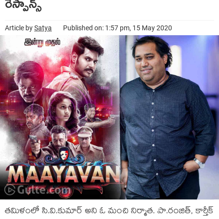
రెస్పాన్స్
Article by
Satya
Published on: 1:57 pm, 15 May 2020
తమిళంలో సి.వి.కుమార్ అని ఓ మంచి నిర్మాత. పా.రంజిత్, కార్తీక్