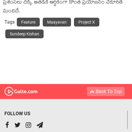
ప్రశంసలు దక్కి, అతడికి ఆర్థికంగా కొంత ప్రయోజనం చేకూరితే
మంచిదే.
Tags
Feature
Maayavan
Project X
Sundeep Kishan
Back To Top
FOLLOW US