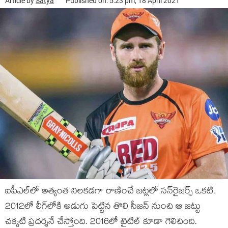
Article by
Satya
Published on: 5:23 pm, 18 April 2021
ఐపీఎల్‌లో అత్యంత నిలకడగా రాణించే జట్లలో సన్‌రైజర్స్ ఒకటి.
2012లో లీగ్‌లోకి అడుగు పెట్టిన తొలి సీజన్ నుంచి ఆ జట్టు
చక్కటి ప్రదర్శనే చేస్తోంది. 2016లో టైటిల్ కూడా గెలిచింది.