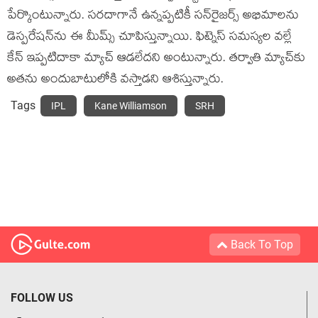
పేర్కొంటున్నారు. సరదాగానే ఉన్నప్పటికీ సన్‌రైజర్స్ అభిమాలను
డెస్పరేషన్‌ను ఈ మీమ్స్ చూపిస్తున్నాయి. ఫిట్నెస్ సమస్యల వల్లే
కేన్ ఇప్పటిదాకా మ్యాచ్ ఆడలేదని అంటున్నారు. తర్వాతి మ్యాచ్‌కు
అతను అందుబాటులోకి వస్తాడని ఆశిస్తున్నారు.
Tags
IPL
Kane Williamson
SRH
Back To Top
FOLLOW US