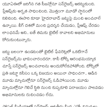
యూఏఈలో జరిగిన గత సీజన్లోనూ సన్‌రైజర్స్ ఆకట్టుకుంది.
ప్లేఆఫ్స్‌కు అర్హత సాధించింది. మొత్తంగా మూడో స్థానంలో
నిలిచింది. ఈసారి కూడా హైదరాబాద్ జట్టుపై మంచి అంచనాలే
ఉన్నాయి. లీగ్ దశలో మంచి ప్రదర్శన చేయడం, ప్లేఆఫ్స్ చేరడం
లాంఛనమే అని.. ఐతే తమకు టైటిల్ కావాలని అభిమానులు
కోరుకుంటున్నారు.
జట్టు బలంగా ఉండటంతో టైటిల్ ఫేవరెట్లలో ఒకటిగానే
సన్‌రైజర్స్‌ను భావించారందరూ. కానీ టోర్నీ ఆరంభమయ్యాక
చూస్తే సన్‌రైజర్స్ అంచనాలను అందుకోలేకపోతోంది. టోర్నీలో
ప్రతి జట్టూ కనీసం ఒక్క విజయం అయినా సాధించగా.. ఆడిన
మూడు మ్యాచుల్లోనూ సన్‌రైజర్స్ ఓడిపోయింది. మూడు
మ్యాచుల్లోనూ గెలిచే స్థితి నుంచి కుప్పకూలి పరాజయం పాలవడం
అభిమానులకు రుచించడం లేదు.