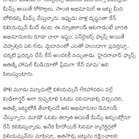
సోషల్ మీడియాలో సన్‌రైజర్స్ ఆటతీరు మీద ఎన్నో విమర్శలు.
మీమ్స్ అయితే కోకొల్లలు. సొంత అభిమానులే ఆ జట్టు మీద
బోలెడన్ని మీమ్స్ వేస్తున్నారు. ఇప్పుడు వాళ్ల దృష్టంతా కేన్
విలియమ్సన్ మీదే ఉంది. ఈ న్యూజిలాండ్ ఆటగాడంటే భారత
అభిమానులకు కూడా చాలా ఇష్టం. సన్‌రైజర్స్ ఫ్యాన్స్ అయితే
చెప్పాల్సిన పని లేదు. మైదానంలో ఎంతో హుందాగా ప్రవర్తిస్తూ..
చక్కటి ప్రదర్శన చేసే కేన్ అందరికీ నచ్చుతాడు. హైదరాబాద్ ఫ్యాన్స్
అతణ్ని సోషల్ మీడియాలో ప్రేమగా ‘కేన్ మామ’ అని
పిలుస్తుంటారు.
తొలి మూడు మ్యూచుల్లో విలియమ్సన్ లేకపోవడం వల్లే
మిడిలార్డర్ అలా కుప్పకూలి ఓటమి చవిచూడాల్సి వచ్చిందని..
అతణ్ని జట్టులోకి తేవాల్సిందే అని అభిమానులు డిమాండ్
చేస్తున్నారు. మూడో ఓటమి తర్వాత అయితే మీమ్స్ అన్నింట్లోనూ
కేన్ కనిపిస్తున్నాడు. అనేక హీరోయిక్ సినిమా క్యారెక్టర్లలో
విలియమ్సన్‌ను చూపిస్తూ.. అతనొచ్చి జట్టును రక్షించాలని