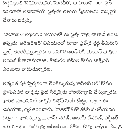
దగ్గర్నుంచి ‘విక్రమార్కుడు’, ‘మగధీర’, ‘బాహుబలి’ ఇలా ప్రతీ
సినిమాలో అదిరిపోయే ఫైట్స్‌తో తెలుగు ప్రేక్షకులను మెస్మరైజ్
చేశాడు జక్కన్న.
‘బాహుబలి’ అఖండ విజయంలో ఈ ఫైట్స్ పాత్ర చాలానే ఉంది.
ఇప్పుడు ‘ఆర్ఆర్ఆర్’ విషయంలో కూడా ప్రత్యేక శ్రద్ధ తీసుకుని
ఫైట్స్ తెరకెక్కిస్తున్నారట రాజమౌళి అండ్ కో. మెయిన్ పాత్రలు
అయిన సీతారామరాజు, కొమరం భీమ్‌ల కోసం బాక్సింగ్
పంచులు వాడుతున్నారట.
అత్యంత ప్రతిష్టాత్మకంగా తెరకెక్కుతున్న ‘ఆర్ఆర్ఆర్’ కోసం
ప్రొఫెషనల్ బాక్సర్లు ఫైట్ సీక్వెన్స్‌కు కొరియోగ్రాఫ్ చేస్తున్నారట.
భారత ప్రొఫెషనల్ బాక్సర్ కుల్దీప్ సింగ్ ట్విట్టర్ ద్వారా ఈ
విషయాన్ని ధృవీకరించారు. ‘రాజమౌళితో కలిసి పనిచేయడం
గర్వంగా భావిస్తున్నా… రామ్ చరణ్, అజయ్ దేవగణ్, ఎన్టీఆర్,
అలియా భట్ నటిస్తున్న ఆర్ఆర్ఆర్ కోసం కొన్ని బాక్సింగ్ సీన్స్‌కు