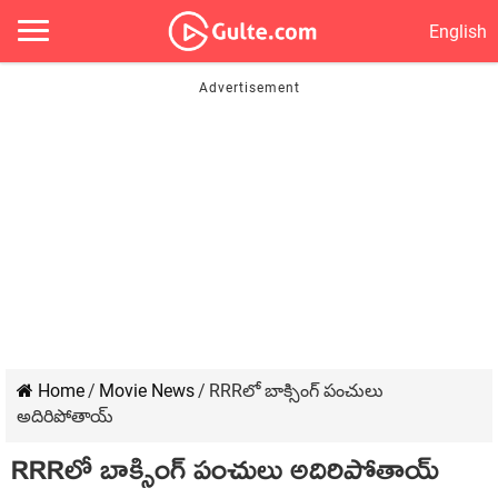
English
Home
/
Movie News
/
RRRలో బాక్సింగ్ పంచులు
అదిరిపోతాయ్
RRRలో బాక్సింగ్ పంచులు అదిరిపోతాయ్