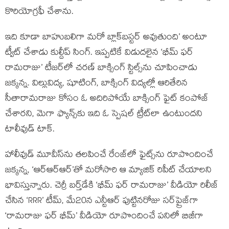
కొరియోగ్రఫీ చేశాను.
ఇది కూడా బాహుబలిగా మరో బ్లాక్‌బస్టర్ అవుతుంది’ అంటూ
ట్వీట్ చేశాడు కుల్దీప్ సింగ్. ఇప్పటికే విడుదలైన ‘భీమ్ ఫర్
రామరాజు’ టీజర్‌లో చరణ్ బాక్సింగ్ స్టిల్స్‌ను చూపించాడు
జక్కన్న. విల్లువిద్య, షూటింగ్, బాక్సింగ్ విద్యల్లో ఆరితేరిన
సీతారామరాజు కోసం ఓ అదిరిపోయే బాక్సింగ్ ఫైట్ కంపోజ్
చేశారని, మెగా ఫ్యాన్స్‌‌కు ఇది ఓ స్పెషల్ ట్రీట్‌లా ఉంటుందని
టాలీవుడ్ టాక్.
హాలీవుడ్ మూవీస్‌ను తలపించే రేంజ్‌లో ఫైట్స్‌ను రూపొందించే
జక్కన్న, ‘ఆర్ఆర్ఆర్’తో మరోసారి ఆ మ్యాజిక్ రిపీట్ చేయాలని
భావిస్తున్నారు. చెర్రీ బర్త్‌డేకి ‘భీమ్ ఫర్ రామరాజు’ వీడియో రిలీజ్
చేసిన ‘RRR’ టీమ్, మే20న ఎన్టీఆర్ పుట్టినరోజు సర్‌ప్రైజ్‌గా
‘రామరాజు ఫర్ భీమ్’ వీడియో రూపొందించే పనిలో బిజీగా