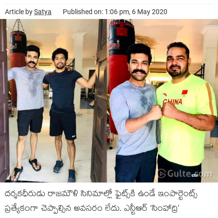
Article by
Satya
Published on: 1:06 pm, 6 May 2020
దర్శకధీరుడు రాజమౌళి సినిమాల్లో ఫైట్స్‌కి ఉండే ఇంపార్టెంట్స్
ప్రత్యేకంగా చెప్పాల్సిన అవసరం లేదు. ఎన్టీఆర్ ‘సింహాద్రి’