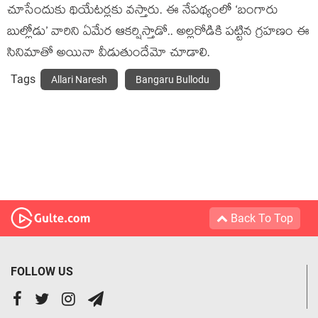
చూసేందుకు థియేటర్లకు వస్తారు. ఈ నేపథ్యంలో ‘బంగారు
బుల్లోడు’ వారిని ఏమేర ఆకర్షిస్తాడో.. అల్లరోడికి పట్టిన గ్రహణం ఈ
సినిమాతో అయినా వీడుతుందేమో చూడాలి.
Tags
Allari Naresh
Bangaru Bullodu
Back To Top
FOLLOW US