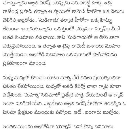
చూస్తున్నాడు అల్లరి నరేష్. ఒకప్పుడు వరుసబెట్టి హిట్లు ఇచ్చి
రాజేంద్ర ప్రసాద్ తర్వాత ఆ స్థాయిలో కామెడీ హీరోగా ఒక వెలుగు
వెలిగిన అల్లరోడు.. ‘సుడిగాడు’ తర్వాత హీరోగా ఒక్క హిట్టూ
లేకుండా అల్లాడుతున్నాడు. ఒక టైంలో ఎక్కువగా స్పూఫ్‌ల మీదే
అతడి సినిమాలు నడిచాయి. కానీ ‘సుడిగాడు’లో ఆ డోస్ బాగా
ఎక్కువైపోయింది. ఆ తర్వాత ఆ టైపు కామెడీ జనాలకు మొహం
మొత్తేయడం, అల్లరోడి సినిమాలు ఒక మూసలో సాగిపోవడం
ప్రతికూలంగా మారింది.
మధ్య మధ్యలో కొంచెం రూటు మార్చి వేరే కథలు ప్రయత్నించినా
ఫలితం లేకపోయింది. మధ్యలో అతడి కెరీర్లో చాలా గ్యాప్ కూడా
వచ్చేసింది. ‘మహర్షి’ సినిమాలో ప్రత్యేక పాత్ర చేయకుంటే ఆ గ్యాప్
ఇంకా పెరిగిపోయేది. ఎట్టకేలకు అల్లరి నరేష్ హీరోగా తెరకెక్కిన ఓ
సినిమా ప్రేక్షకుల ముందుకు వస్తోంది. అదే.. బంగారు బుల్లోడు.
ఇంతకుముందు అల్లరోడిగా ‘యాక్షన్’ సహా కొన్ని సినిమాలు