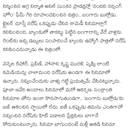
నిర్మించిన అగ్ర నిర్మాత అనిల్ సుంకర ప్రొడక్షన్లో ‘నందిని నర్సింగ్
హోం’ ఫేమ్ గిరి రూపొందవించిన చిత్రం.. బంగారు బుల్లోడు.
ట్రైలర్ చూస్తే నరేష్ ఒకప్పుడు చేసిన కామెడీ సినిమాల్లాగే
కనిపించింది. బ్యాంకులో తాకట్టు పెట్టిన బంగారాన్ని వేరే వాళ్లకు
రెంట్‌కు ఇచ్చి డబ్బులు సంపాదించే బ్యాంకు ఉద్యోగి పాత్రలో నరేష్
కనిపించనున్నాడు ఈ చిత్రంలో.
వెన్నెల కిషోర్, ప్రవీణ్, పోసాని కృష్ణ మురళి, పృథ్వీ లాంటి
కమెడియన్లు చాలామంది నరేష్‌కు అండగా ఈ సినిమాలో
ఉన్నారు. నవ్వించేందుకు వాళ్లు గట్టి ప్రయత్నమే చేసినట్లున్నారు.
పూజా జవేరి అందాలు సినిమాలో మరో ఆకర్షణ. సంక్రాంతి
సినిమాల జోరు ఇంకా కొనసాగుతుండగా.. ‘బంగారు బుల్లోడు’కు
బజ్ ఆశించిన స్థాయిలో లేదు. ఐతే ఒకప్పుడు తమను ఎంతగానో
నవ్వించిన నరేష్‌కు హిట్ పడాలని ప్రేక్షకులు బాగానే
కోరుకుంటున్నారు. సినిమా బాగుందంటే మళ్లీ అతడి సినిమా