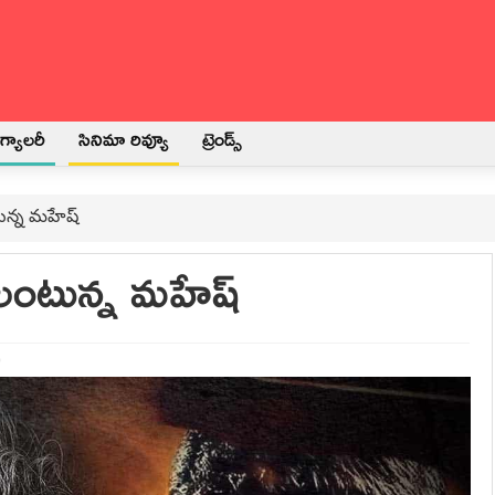
్యాలరీ
సినిమా రివ్యూ
ట్రెండ్స్
ున్న మహేష్
ాలంటున్న మహేష్
0