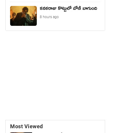
కనకరాజు కొట్టులో బోణీ బాగుంది
8 hours ago
Most Viewed