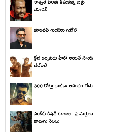
శాశ్వత సెలవు తీసుకున్న బిక్షు
యాదవ్
మాధ‌వ‌న్ గుండెలు గుబేల్‌
క్రేజీ దర్శకుడు హీరో అయితే సౌండ్
లేదేంటి
300 కోట్లు దాటినా ఆనందం లేదు
సందీప్ కిషన్ కరికాల... 2 పార్టులు...
నాలుగు నెలలు!