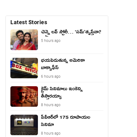
Latest Stories
చెన్నై లవ్ స్టోరీ… ‘సమ్’తృప్తేనా?
5 hours ago
భయపెడుతున్న అమెరికా
బాక్సాఫీస్
6 hours ago
క్రైమ్ సినిమాలు ఇంకెన్ని
తీస్తారయ్యా
8 hours ago
పీవీఆర్‌లో 175 రూపాయల
సినిమా
8 hours ago