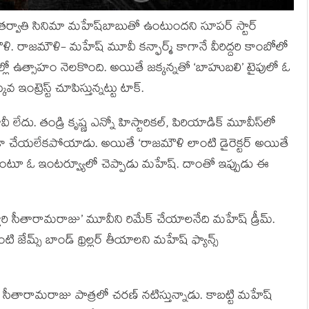
న తర్వాతి సినిమా మహేష్‌బాబుతో ఉంటుందని సూపర్ స్టార్
మౌళి. రాజమౌళి- మహేష్ మూవీ కన్ఫార్మ్ కాగానే వీరిద్దరి కాంబోలో
లో ఉత్సాహం నెలకొంది. అయితే జక్కన్నతో ‘బాహుబలి’ టైపులో ఓ
ఇంట్రెస్ట్ చూపిస్తున్నట్టు టాక్.
 లేదు. తండ్రి కృష్ణ ఎన్నో హిస్టారికల్, పిరియాడిక్ మూవీస్‌లో
ా చేయలేకపోయాడు. అయితే ‘రాజమౌళి లాంటి డైరెక్టర్ అయితే
!’ అంటూ ఓ ఇంటర్వ్యూలో చెప్పాడు మహేష్. దాంతో ఇప్పుడు ఈ
ల్లూరి సీతారామరాజు’ మూవీని రిమేక్ చేయాలనేది మహేష్ డ్రీమ్.
జేమ్స్ బాండ్ థ్రిల్లర్ తీయాలని మహేష్ ఫ్యాన్స్
ో సీతారామరాజు పాత్రలో చరణ్ నటిస్తున్నాడు. కాబట్టి మహేష్