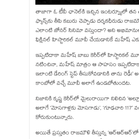
తాజాగా ఓ టీవీ ఛానెల్‌కి ఇచ్చిన ఇంటర్వ్యూలో త
ఫ్యాన్స్‌కు తీపి కబురు చెప్పాడు దర్శకధీరుడు రాజ
ఎలాంటి జోనర్ సినిమా వస్తుందా? అని అభిమానుల్
ఫిక్షినల్ హిస్టారికల్ మూవీ చేయడానికే మహేష్ ఎక్కువ 
ఇప్పటిదాకా మహేష్ బాబు కెరీర్‌లో హిస్టారికల్ మూవీ
నటించినా, మహేష్ మాత్రం ఆ సాహసం ఇప్పటిదాక
ఇలాంటి డేరింగ్ స్టెప్ తీసుకోవడానికి తాను రెఢీ
కాంబోలో వచ్చే మూవీ అలాగే ఉండబోతుందట.
నిజానికి కృష్ణ కెరీర్‌లో మైలురాయిగా నిలిచిన ‘అ
అలాగే ‘మోసగాళ్లకు మోసగాడు’, ‘గూఢచారి 117’ వంటి 
కోరుకుంటున్నారు.
అయితే ప్రస్తుతం రాజమౌళి తీస్తున్న ‘ఆర్ఆర్ఆర్’ల