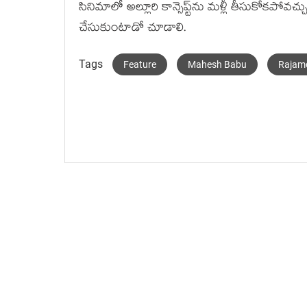
సినిమాలో అల్లూరి కాన్సెప్ట్‌ను మళ్లీ తీసుకోకపోవచ
చేసుకుంటాడో చూడాలి.
Tags
Feature
Mahesh Babu
Rajamo