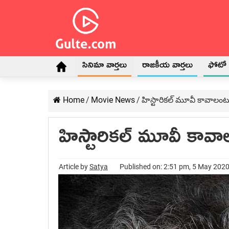
సినిమా వార్తలు
రాజకీయ వార్తలు
ఫోటో గ
Home
/
Movie News
/
హిస్టారికల్ మూవీ కావాలంట
హిస్టారికల్ మూవీ కావ
Article by
Satya
Published on: 2:51 pm, 5 May 202