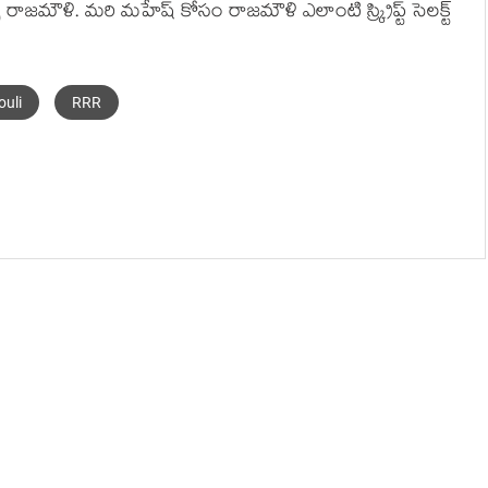
్చు రాజమౌళి. మరి మహేష్ కోసం రాజమౌళి ఎలాంటి స్క్రిప్ట్ సెలక్ట్
uli
RRR