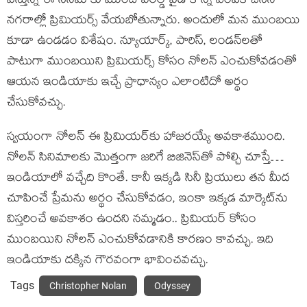
వేస్తున్న ఈ సినిమాకు ముందే వరల్డ్ వైడ్ కొన్ని ఎంపిక చేసిన
నగరాల్లో ప్రిమియర్స్ వేయబోతున్నారు. అందులో మన ముంబయి
కూడా ఉండడం విశేషం. న్యూయార్క్‌, పారిస్, లండన్‌లతో
పాటుగా ముంబయిని ప్రిమియర్స్ కోసం నోలన్ ఎంచుకోవడంతో
ఆయన ఇండియాకు ఇచ్చే ప్రాధాన్యం ఎలాంటిదో అర్థం
చేసుకోవచ్చు.
స్వయంగా నోలన్ ఈ ప్రిమియర్‌కు హాజరయ్యే అవకాశముంది.
నోలన్ సినిమాలకు మొత్తంగా జరిగే బిజినెస్‌తో పోల్చి చూస్తే…
ఇండియాలో వచ్చేది కొంతే. కానీ ఇక్కడి సినీ ప్రియులు తన మీద
చూపించే ప్రేమను అర్థం చేసుకోవడం, ఇంకా ఇక్కడ మార్కెట్‌ను
విస్తరించే అవకాశం ఉందని నమ్మడం.. ప్రిమియర్‌ కోసం
ముంబయిని నోలన్ ఎంచుకోవడానికి కారణం కావచ్చు. ఇది
ఇండియాకు దక్కిన గౌరవంగా భావించవచ్చు.
Tags
Christopher Nolan
Odyssey