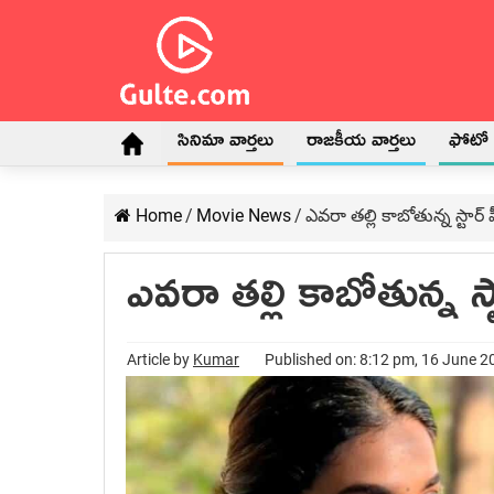
సినిమా వార్తలు
రాజకీయ వార్తలు
ఫోటో గ
Home
/
Movie News
/
ఎవ‌రా త‌ల్లి కాబోతున్న స్టార
ఎవ‌రా త‌ల్లి కాబోతున్న 
Article by
Kumar
Published on: 8:12 pm, 16 June 2