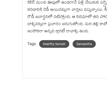
కెరీర్ మంచి ఊపులో ఉండ‌గానే పెళ్లి చేసుకుని స‌ర్ప
క‌న‌డానికి రెడీ అయిన‌ట్లుగా వార్త‌లు వ‌స్తున్నాయి.
రౌడీ జ‌నార్ధ‌న‌లో న‌టిస్తోంది. ఆ సినిమాలో త‌న‌ పోర
దాల్చిన‌ట్లుగా ప్ర‌చారం జ‌రుగుతోంది. మ‌రి త‌ల్లి కాబో
ఇంకొక‌రా అన్న‌ది క్లారిటీ రావాల్సి ఉంది.
Tags
Keerthy Suresh
Samantha