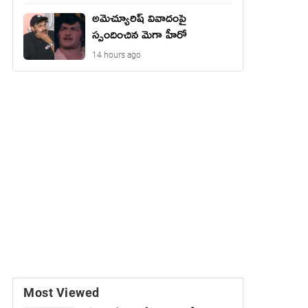
అమెచ్యూరిష్ వివాదంపై
స్పందించిన మెగా హీరో
14 hours ago
Most Viewed