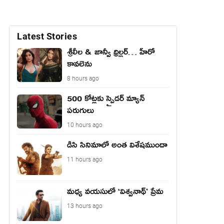
Latest Stories
శ్రీలీల & జాన్వీ థ్రిల్లర్… హీరో
కావలెను
8 hours ago
500 కోట్లకు స్పైడర్ మ్యాన్
పరుగులు
10 hours ago
డిసి సినిమాలో అంత విశేషముందా
11 hours ago
మధ్య వయసులో ‘విశ్వనాథ్’ ప్రేమ
13 hours ago