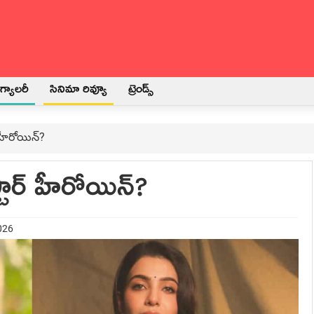
్యాలరీ
సినిమా రివ్యూ
ట్రెండ్స్
్ హీరోయిన్?
స్టార్ హీరోయిన్?
026