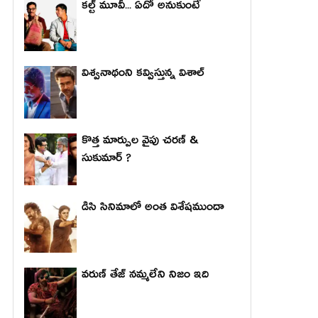
కల్ట్ మూవీ... ఏదో అనుకుంటే
విశ్వనాథంని కవ్విస్తున్న విశాల్
కొత్త మార్పుల వైపు చరణ్ &
సుకుమార్ ?
డిసి సినిమాలో అంత విశేషముందా
వరుణ్ తేజ్ నమ్మలేని నిజం ఇది