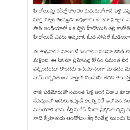
హీరోయిన్లు కెరీర్లో కొంచెం కుదురుకోగానే పెళ్లి 
పూర్త‌య్యాక త‌ల్లెప్పుడు అవుతారు అంటూ ప్ర‌శ్న‌ల
సౌత్ ఇండియాలో ఒక స్టార్ హీరోయిన్ త‌ల్లి కాబోతోం
హీరోయిన్ ఎవ‌రు అన్న‌దాని మీద సోష‌ల్ మీడియాలో 
ఈ శుక్ర‌వారం మాఇంటి బంగారం సినిమా రిలీజ్ కాను
మ‌ళ్లింది. ఈ సినిమా ప్ర‌మోష‌న్ల కోసం స‌మంత చీర క‌ట్
వ‌చ్చిందంటూ కొంద‌రు అనుమానంగా చూడ‌డం మొద‌లుపెట్
సామ్ గ‌ర్భ‌వ‌తి అనే వార్త‌ల్లో నిజ‌మేమీ లేద‌ని తెలుస్త
రాజ్ నిడిమోరుతో స‌మంత పెళ్లి జ‌రిగి ఏడాది కూడా 
నేప‌థ్యంలో ఆమెకు ఇప్పుడే పిల్ల‌ల్ని క‌నే ఆలోచ‌న
మ‌ల‌యాళ భామ కీర్తి సురేష్ మీదా ప్రేక్ష‌కుల దృష్టి 
నాటి స్నేహితుడు ఆంటోనీని కీర్తి రెండేళ్ల ముందు పెళ