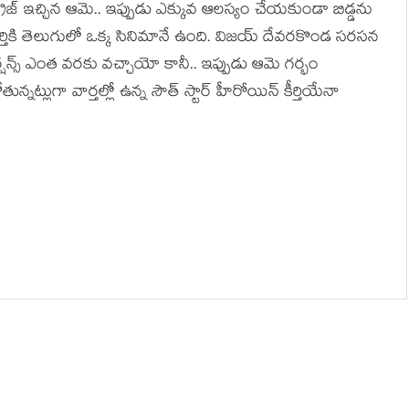
్రైజ్ ఇచ్చిన ఆమె.. ఇప్పుడు ఎక్కువ ఆల‌స్యం చేయ‌కుండా బిడ్డ‌ను
 కీర్తికి తెలుగులో ఒక్క సినిమానే ఉంది. విజ‌య్ దేవ‌ర‌కొండ స‌ర‌స‌న
్ష‌న్స్ ఎంత వ‌ర‌కు వ‌చ్చాయో కానీ.. ఇప్పుడు ఆమె గ‌ర్భం
తున్న‌ట్లుగా వార్త‌ల్లో ఉన్న సౌత్ స్టార్ హీరోయిన్ కీర్తియేనా