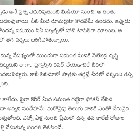
ఎప్పుడు అనే ప్ర‌శ్న ఎదుర‌వుతుంది మీడియా నుంచి. ఆ తంతు
ు మొద‌ల‌వుతాయి. దీని మీద రూమ‌ర్ల‌కూ కొద‌వేమీ ఉండ‌దు. ఇప్పుడు
ద‌న్న విష‌యం సినీ స‌ర్కిల్స్‌లో హాట్ టాపిక్‌గా మారింది. ఆ
తెగ చ‌ర్చ‌లు జ‌రిగిపోతున్నాయి.
న్న నేప‌థ్యంలో ముందుగా స‌మంత మీదికి నెటిజ‌న్ల దృష్టి
టుకుని రాగా.. ప్రెగ్నెన్సీని క‌వ‌ర్ చేయ‌డానికే చీర‌లో
టారు. కానీ సినిమాలో పాత్రకు త‌గ్గ‌ట్లే చీర‌లో వ‌చ్చింది త‌ప్ప
ోంది.
కాలేదు. పైగా కెరీర్ మీద స‌మంత గ‌ట్టిగా ఫోక‌స్ చేసిన
 ఉందా అన్న‌ది సందేహ‌మే. మ‌రోవైపు తెలుగు వారికి ఎంతో చేరువైన
మ‌ళ్లుతోంది. ఎన్నో ఏళ్ల నుంచి ప్రేమ‌లో ఉన్న త‌న కాలేజీ రోజుల‌
్లి చేసుకున్న సంగ‌తి తెలిసిందే.