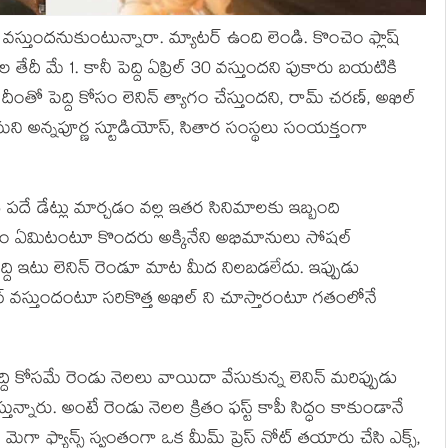
 వస్తుందనుకుంటున్నారా. మ్యాటర్ ఉంది లెండి. కొంచెం ఫ్లాష్
ల తేదీ మే 1. కానీ పెద్ది ఏప్రిల్ 30 వస్తుందని పుకారు బయటికి
దీంతో పెద్ది కోసం లెనిన్ త్యాగం చేస్తుందని, రామ్ చరణ్, అఖిల్
నామని అన్నపూర్ణ స్టూడియోస్, సితార సంస్థలు సంయక్తంగా
ే పదే డేట్లు మార్చడం వల్ల ఇతర సినిమాలకు ఇబ్బంది
యడం ఏమిటంటూ కొందరు అక్కినేని అభిమానులు సోషల్
ెద్ది ఇటు లెనిన్ రెండూ మాట మీద నిలబడలేదు. ఇప్పుడు
ెనిన్ వస్తుందంటూ సరికొత్త అఖిల్ ని చూస్తారంటూ గతంలోనే
పెద్ది కోసమే రెండు నెలలు వాయిదా వేసుకున్న లెనిన్ మరిప్పుడు
్నారు. అంటే రెండు నెలల క్రితం ఫస్ట్ కాపీ సిద్ధం కాకుండానే
గా ఫ్యాన్స్ స్వంతంగా ఒక మీమ్ ప్రెస్ నోట్ తయారు చేసి ఎక్స్,