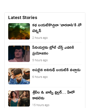
Latest Stories
కథ బయటికొచ్చినా ‘వారణాసి’కి నో
టెన్షన్
2 hours ago
సీనియర్లను ట్రోల్ చేస్తే ఎవరికి
ప్రయోజనం
5 hours ago
అసలైన అనిరుధ్ బయటికి వచ్చాడు
6 hours ago
శ్రీలీల & జాన్వీ థ్రిల్లర్… హీరో
కావలెను
15 hours ago