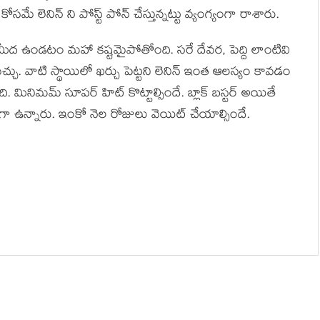
 కోసమే లెనిన్ ని పోస్ట్ పోన్ చేస్తున్నట్టు వ్యంగ్యంగా రాశారు.
 మీద ఉండటం మహా కష్టమైపోతోంది. సరే దేవర, పెద్ది లాంటివి
ు. వాటి స్థాయిలో ఖర్చు పెట్టని లెనిన్ ఇంత ఆలస్యం కావడం
ి. మినిమమ్ సూపర్ హిట్ కొట్టాల్సిందే. బ్లాక్ బస్టర్ అయితే
 గా ఉన్నారు. ఇంకో నెల రోజులు వెయిట్ చేయాల్సిందే.