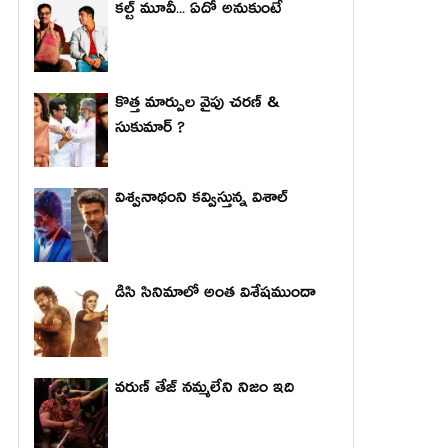
కల్ట్ మూవీ... ఏదో అనుకుంటే
కొత్త మార్పుల వైపు చరణ్ &
సుకుమార్ ?
విశ్వనాథంని కవ్విస్తున్న విశాల్
డిసి సినిమాలో అంత విశేషముందా
వరుణ్ తేజ్ నమ్మలేని నిజం ఇది