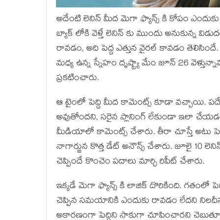
అదేంటి లెనిన్ మీద మెగా ఫ్యాన్స్ కి కోపం ఎందుకు
బ్యాక్ లోకి వెళ్తే లెనిన్ కు ముందు అనుకున్న విడుద
రావడం, అది పెద్ద ఎత్తున వైరల్ కావడం తెలిసిందే. 
మధ్య ఉన్న స్నేహం దృష్ట్యా మేం జూన్ 26 వెళ్తున్
ప్రకటించారు.
ఆ టైంలో పెద్ది మీద కామెంట్స్ కూడా వచ్చాయి. పద
అవుతోందని, సరైన ప్లానింగ్ లేకుండా ఇలా చే
మీడియాలో కామెంట్స్ చేశారు. తీరా చూస్తే అటు ప
నాగార్జున కొత్త డేట్ అనౌన్స్ చేశారు. జూలై 10 ల
చెప్పిందే కొంచెం పదాలు మార్చి రిపీట్ చేశారు.
ఇక్కడే మెగా ఫ్యాన్స్ కి లాజిక్ దొరికింది. గతంలో 
చెప్పిన సమయానికి ఎందుకు రావడం లేదని నిలదీస్తున
అకారణంగా పెద్దిని సాకుగా చూపించారని చెబుతూ మె