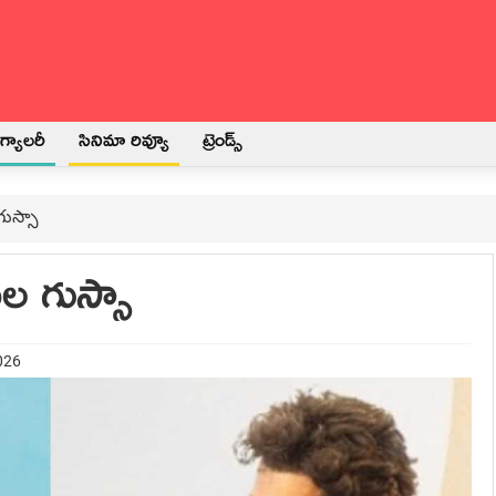
్యాలరీ
సినిమా రివ్యూ
ట్రెండ్స్
ుస్సా
ల గుస్సా
026