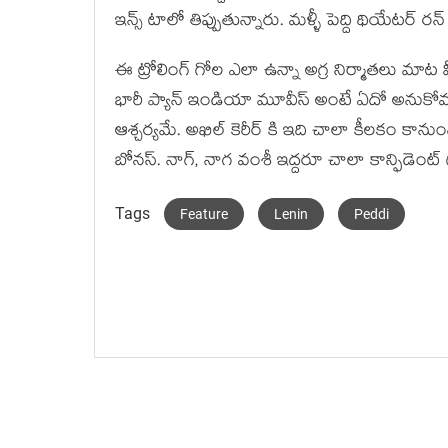
ఇన్స్ టాలో తిప్పుతున్నారు. మళ్ళీ పెద్ది థియేటర్ రన్
ఈ ట్రోలింగ్ గోల ఎలా ఉన్నా అగ్ర నిర్మాతలు మాట
భారీ ప్యాన్ ఇండియా మూవీస్ అంటే ఏదో అనుకోవచ్చ
ఆశ్చర్యమే. అఖిల్ కెరీర్ కి ఇది చాలా కీలకం కానుంద
బోనస్. నాగ్, నాగ వంశీ ఇద్దరూ చాలా కాన్ఫిడెంట్
Tags
Feature
Lenin
Peddi