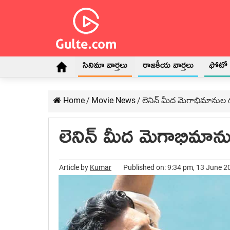
సినిమా వార్తలు
రాజకీయ వార్తలు
ఫోటో గ
Home
/
Movie News
/
లెనిన్ మీద మెగాభిమానుల గ
లెనిన్ మీద మెగాభిమాను
Article by
Kumar
Published on: 9:34 pm, 13 June 2