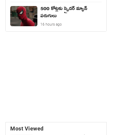
500 కోట్లకు స్పైడర్ మ్యాన్
పరుగులు
16 hours ago
Most Viewed