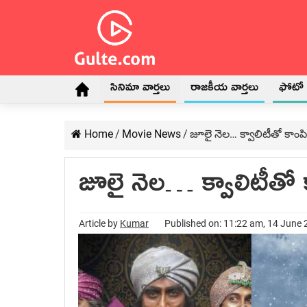
సినిమా వార్తలు
రాజకీయ వార్తలు
ఫోటో గ
Home
/
Movie News
/
జూలై నెల… క్వాలిటీతో కాంప
జూలై నెల… క్వాలిటీతో 
Article by
Kumar
Published on: 11:22 am, 14 June