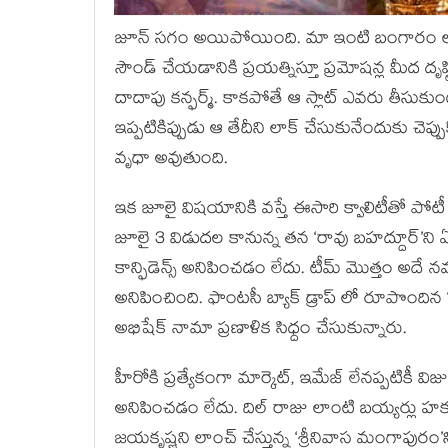
జూన్ సగం అయిపోయింది. మా ఇంటి బంగారం లాం
సౌండ్ చేయడానికి ప్రయత్నిస్తూ ప్రమోషన్ల మీద దృ
దాదాపు కన్ఫర్మ్. కాకపోతే ఆ స్లాట్ ఎవరు తీసుకుంట
ఇప్పటికిప్పుడు ఆ తేదీని లాక్ చేసుకునేందుకు చెప్ప
వృధా అవుతుంది.
ఇక జూలై విషయానికి వస్తే ఈసారి క్వాలిటీతో పోటీ పడు
జూలై 3 విడుదల కానున్న తన ‘రావు బహద్దూర్’న
కాన్ఫిడెన్స్ అనిపించడం లేదు. టీమ్ మొత్తం అదే నమ్మకా
అనిపించింది. ఫాంటసీ బ్యాక్ డ్రాప్ లో రూపొందిన
అభిషేక్ నామా ప్రణాళిక సిధ్దం చేసుకున్నారు.
హీరోకి ప్రత్యేకంగా మార్కెట్, ఇమేజ్ లేనప్పటికీ వ
అనిపించడం లేదు. దిల్ రాజు లాంటి బయ్యర్లు హక్కు
జయకృష్ణని లాంచ్ చేస్తున్న ‘శ్రీనివాస మంగాపురం’