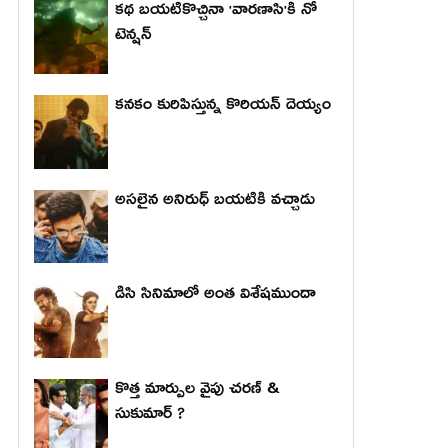
కథ బయటికొచ్చినా 'వారణాసి'కి నో
టెన్షన్
కనకం కురిపిస్తున్న కొరియన్ దెయ్యం
అసలైన అనిరుధ్ బయటికి వచ్చాడు
డిసి సినిమాలో అంత విశేషముందా
కొత్త మార్పుల వైపు చరణ్ &
సుకుమార్ ?