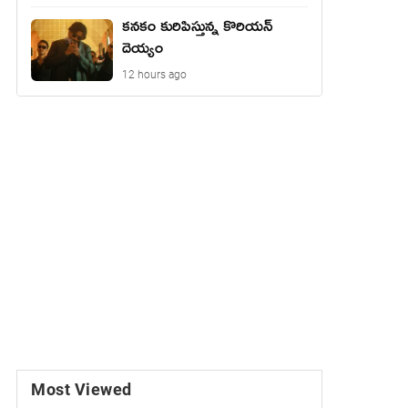
కనకం కురిపిస్తున్న కొరియన్
దెయ్యం
12 hours ago
Most Viewed