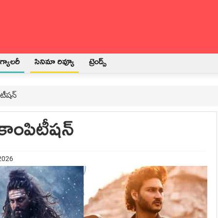
్యాలరీ
సినిమా రివ్యూ
ట్రెండ్స్
ిటీషన్
కాంపిటీషన్
 2026