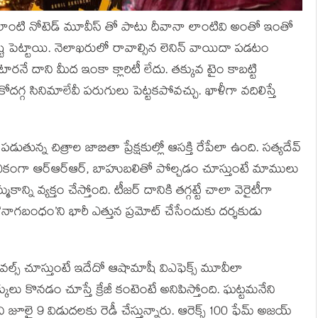
టి నోటెడ్ మూవీస్ తో పాటు దీవానా లాంటివి అంతో ఇంతో
ష్టి పెట్టాయి. నెలాఖరులో రావాల్సిన లెనిన్ వాయిదా పడటం
ారనే దాని మీద ఇంకా క్లారిటీ లేదు. తక్కువ టైం కాబట్టి
ుకోదగ్గ సినిమాలేవీ పరుగులు పెట్టకపోవచ్చు. ఖాళీగా వదిలిస్తే
తున్న చిత్రాల జాబితా ప్రేక్షకుల్లో ఆసక్తి రేపేలా ఉంది. సత్యదేవ్
ి ఏకంగా ఆర్ఆర్ఆర్, బాహుబలితో పోల్చడం చూస్తుంటే మాములు
న్ని వ్యక్తం చేస్తోంది. టీజర్ దానికి తగ్గట్టే చాలా వెరైటీగా
 ‘నాగబంధం’ని భారీ ఎత్తున ప్రమోట్ చేసేందుకు దర్శకుడు
ిజువల్స్ చూస్తుంటే ఇదేదో ఆషామాషీ విఎఫెక్స్ మూవీలా
లు కొనడం చూస్తే క్రేజీ కంటెంటే అనిపిస్తోంది. ఘట్టమనేని
ని జూలై 9 విడుదలకు రెడీ చేస్తున్నారు. ఆరెక్స్ 100 ఫేమ్ అజయ్