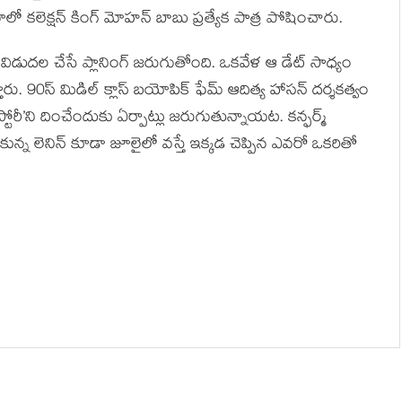
ో కలెక్షన్ కింగ్ మోహన్ బాబు ప్రత్యేక పాత్ర పోషించారు.
’ విడుదల చేసే ప్లానింగ్ జరుగుతోంది. ఒకవేళ ఆ డేట్ సాధ్యం
రు. 90స్ మిడిల్ క్లాస్ బయోపిక్ ఫేమ్ ఆదిత్య హాసన్ దర్శకత్వం
టోరీ’ని దించేందుకు ఏర్పాట్లు జరుగుతున్నాయట. కన్ఫర్మ్
ున్న లెనిన్ కూడా జూలైలో వస్తే ఇక్కడ చెప్పిన ఎవరో ఒకరితో