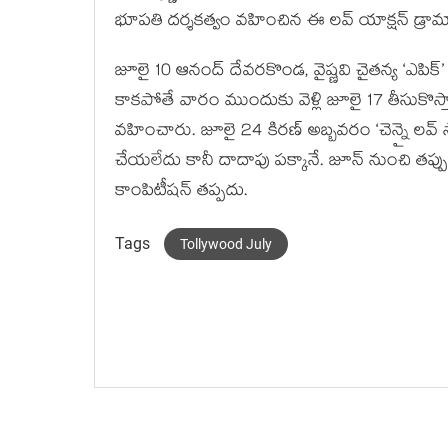
భూపతి దర్శకత్వం వహించిన ఈ లవ్ యాక్షన్ డ్రామాల
జూలై 10 ఆనంద్ దేవరకొండ, వైష్ణవి చైతన్య ‘ఎపిక్
కాకపోతే వారం ముందుకు వెళ్లి జూలై 17 తీసుకొస్తా
వహించారు. జూలై 24 కిరణ్ అబ్బవరం ‘చెన్నై లవ్ స్
చేయలేదు కానీ దాదాపు పక్కానే. జూన్ నుంచి తప్పుక
కాంపిటీషన్ తప్పదు.
Tags
Tollywood July