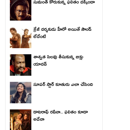
సుమంత్ కోరుకున్న ఫలితం దక్కిందా
క్రేజీ దర్శకుడు హీరో అయితే సౌండ్
లేదేంటి
శాశ్వత సెలవు తీసుకున్న బిక్షు
యాదవ్
సూపర్ స్టార్ కూతురు ఎలా చేసింది
డాటరాఫ్ రవీనా... ఫలితం కూడా
అదేనా