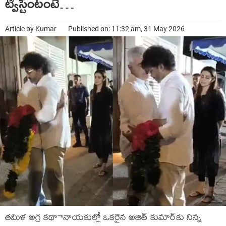
ట్విస్టేంటంటే…
Article by
Kumar
Published on: 11:32 am, 31 May 2026
తమిళ అగ్ర కథాానాయకుల్లో ఒకరైన అజిత్ కుమార్‌కు నిన్న