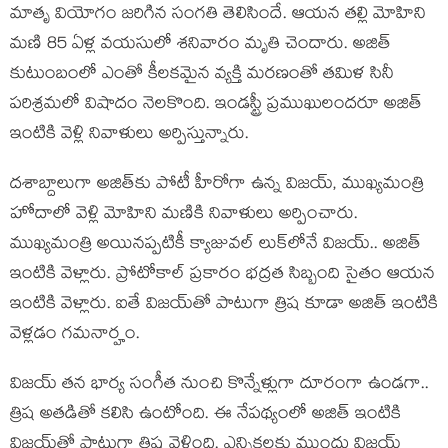
మాతృ వియోగం జరిగిన సంగతి తెలిసిందే. ఆయన తల్లి మోహిని
మణి 85 ఏళ్ల వయసులో శనివారం మృతి చెందారు. అజిత్
కుటుంబంలో ఎంతో కీలకమైన వ్యక్తి మరణంతో తమిళ సినీ
పరిశ్రమలో విషాదం నెలకొంది. ఇండస్ట్రీ ప్రముఖులందరూ అజిత్
ఇంటికి వెళ్లి నివాళులు అర్పిస్తున్నారు.
దశాబ్దాలుగా అజిత్‌కు పోటీ హీరోగా ఉన్న విజయ్, ముఖ్యమంత్రి
హోదాలో వెళ్లి మోహిని మణికి నివాళులు అర్పించారు.
ముఖ్యమంత్రి అయినప్పటికీ క్యాజువల్ లుక్‌లోనే విజయ్.. అజిత్
ఇంటికి వెళ్లారు. ప్రోటోకాల్ ప్రకారం భద్రత సిబ్బంది సైతం ఆయన
ఇంటికి వెళ్లారు. ఐతే విజయ్‌తో పాటుగా త్రిష కూడా అజిత్ ఇంటికి
వెళ్లడం గమనార్హం.
విజయ్ తన భార్య సంగీత నుంచి కొన్నేళ్లుగా దూరంగా ఉండగా..
త్రిష అతడితో కలిసి ఉంటోంది. ఈ నేపథ్యంలో అజిత్ ఇంటికి
విజయ్‌తో పాటుగా త్రిష వెళ్లింది. ఎన్నికలకు ముందు విజయ్