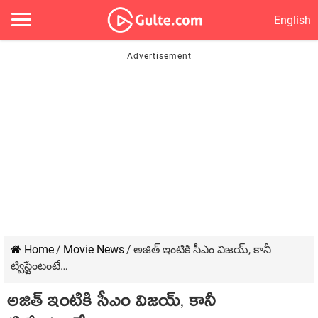
English
Home
/
Movie News
/
అజిత్ ఇంటికి సీఎం విజయ్, కానీ
ట్విస్టేంటంటే…
అజిత్ ఇంటికి సీఎం విజయ్, కానీ