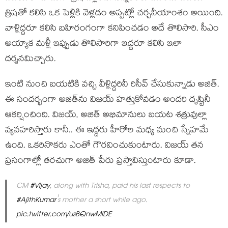
త్రిషతో కలిసి ఒక పెళ్లికి వెళ్లడం అప్పట్లో చర్చనీయాంశం అయింది.
వాళ్లిద్దరూ కలిసి బహిరంగంగా కనిపించడం అదే తొలిసారి. సీఎం
అయ్యాక మళ్లీ ఇప్పుడు తొలిసారిగా ఇద్దరూ కలిసి ఇలా
దర్శనమిచ్చారు.
ఇంటి నుంచి బయటికి వచ్చి వీళ్లిద్దరినీ రిసీవ్ చేసుకున్నాడు అజిత్.
ఈ సందర్భంగా అజిత్‌ను విజయ్ హత్తుకోవడం అందరి దృష్టినీ
ఆకర్షించింది. విజయ్, అజిత్ అభిమానులు బయట శత్రువుల్లా
వ్యవహరిస్తారు కానీ.. ఈ ఇద్దరు హీరోల మధ్య మంచి స్నేహమే
ఉంది. ఒకరినొకరు ఎంతో గౌరవించుకుంటారు. విజయ్ తన
ప్రసంగాల్లో తరచుగా అజిత్ పేరు ప్రస్తావిస్తుంటారు కూడా.
CM
#Vijay
, along with Trisha, paid his last respects to
#AjithKumar
's mother a short while ago.
pic.twitter.com/usBQnwMIDE