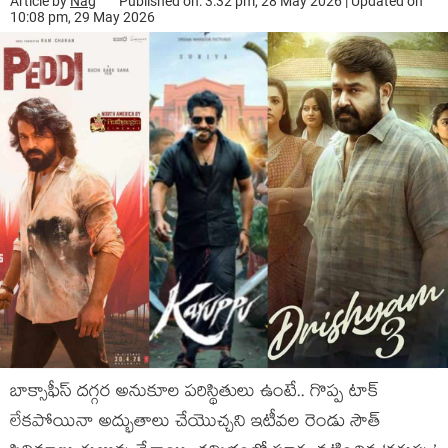
Article by
Nag
Published on: 3:32 pm, 28 May 2026 | Updated on
10:08 pm, 29 May 2026
బాక్సాఫీస్ దగ్గర అనుకూల పరిస్థితులు ఉంటే.. గొప్ప టాక్
లేకపోయినా అద్భుతాలు చేయొచ్చని ఇటీవల రెండు సౌత్