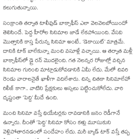
కలుగుతున్నాయి.
సంక్రాంతి తర్వాత టాలీవుడ్ బాక్సాఫీస్ ఎలా వెలవెలబోయిందో
తెలిసిందే. పెద్ద హీరోల సినిమాల జాడే లేకపోయింది. వేసవి
మొత్తానికి కాస్త పేరున్న సినిమా అంటే.. ‘డెకాయిట్’ మాత్రమే.
దానికి టాక్ బాలేకున్నా మంచి వసూళ్లే వచ్చాయి. ఆ తర్వాత మళ్లీ
బాక్సాఫీస్‌లో డ్రై రన్ మొదలైంది. గత నెలన్నర రోజుల్లో వచ్చిన
సినిమాల గురించి మాట్లాడుకోవడానికి ఏమీ లేదు. మేలో చివరి
రెండు వారాలనైతే ఖాళీగా వదిలేశారు. చిన్న చితకా సినిమాలేవో
రిలీజ్ కాగా.. వాటిని ప్రేక్షకులు అస్సలు పట్టించుకోలేదు. వారి
దృష్టంతా ‘పెద్ది’ మీదే ఉంది.
మంచి సినిమా వస్తే థియేటర్లకు రావడానికి జనం రెడీగానే
ఉన్నారు. దీంతో ‘పెద్ది’ సినిమా కోసం కళ్లు మూసుకుని
వెళ్లిపోతారనడంలో సందేహం లేదు. మరీ బ్యాడ్ టాక్ వస్తే తప్ప