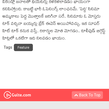
వీకెండ్లో జనాలతో థియేటర్లు కళకళలాడడం ఖాయంగా
కనిపిస్తోంది. కాబట్టి భారీ ఓపెనింగ్స్ లాంఛనమే. ‘పెద్ది’ సినిమా
అమ్మకాలు పెద్ద మొత్తాలకే జరిగినా సరే.. సినిమాకు ఓ మోస్తరు
టాక్ వచ్చినా బయ్యర్లు బ్రేక్ ఈవెన్ అయిపోవచ్చు. ఇక సూపర్
హిట్ టాక్ కనుక వస్తే.. రికార్డుల మోత మోగడం.. టాలీవుడ్ బిగ్గెస్ట్
హిట్లలో ఒకటిగా ఇది నిలవడం ఖాయం.
Tags
Feature
Back To Top