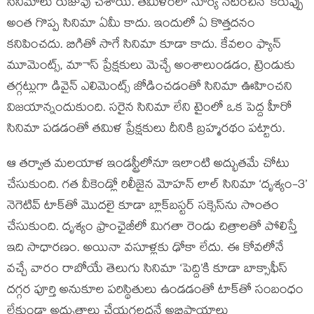
సినిమాలు రుజువు చేశాయి. తమిళంలో సూర్య నటించిన ‘కరుప్పు’
అంత గొప్ప సినిమా ఏమీ కాదు. ఇందులో ఏ కొత్తదనం
కనిపించదు. బిగితో సాగే సినిమా కూడా కాదు. కేవలం ఫ్యాన్
మూమెంట్స్, మాాస్ ప్రేక్షకులు మెచ్చే అంశాలుండడం, ట్రెండుకు
తగ్గట్లుగా డివైన్ ఎలిమెంట్స్ జోడించడంతో సినిమా ఊహించని
విజయాన్నందుకుంది. సరైన సినిమా లేని టైంలో ఒక పెద్ద హీరో
సినిమా పడడంతో తమిళ ప్రేక్షకులు దీనికి బ్రహ్మరథం పట్టారు.
ఆ తర్వాత మలయాళ ఇండస్ట్రీలోనూ ఇలాంటి అద్భుతమే చోటు
చేసుకుంది. గత వీకెండ్లో రిలీజైన మోహన్ లాల్ సినిమా ‘దృశ్యం-3’
నెగెటివ్ టాక్‌తో మొదలై కూడా బ్లాక్‌బస్టర్ సక్సెస్‌ను సొంతం
చేసుకుంది. దృశ్యం ఫ్రాంఛైజీలో మిగతా రెండు చిత్రాలతో పోలిస్తే
ఇది సాధారణం. అయినా వసూళ్లకు ఢోకా లేదు. ఈ కోవలోనే
వచ్చే వారం రాబోయే తెలుగు సినిమా ‘పెద్ది’కి కూడా బాక్సాఫీస్
దగ్గర పూర్తి అనుకూల పరిస్థితులు ఉండడంతో టాక్‌తో సంబంధం
లేకుండా అద్భుతాలు చేయగలదనే అభిప్రాయాలు