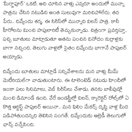
‘మీర్జాపూర్’ ఒకటి. అది చూసిన వాళ్లు ఎవ్వరూ అందులో మున్నా
పాత్రను చేసిన నటుడిని అంత సులువుగా మరిచిపోలేరు. తన
పేరు.. దివ్యేందు శర్మ. ఈ సిరీస్‌లో మున్నాది విలన్ పాత్ర. కానీ
హీరోలను మించి పాపులారిటీ తెచ్చుకున్నాడు. చిత్రంగా ప్రవర్తిస్తూ..
పచ్చి బూతులు మాట్లాడుతూ అతను పంచిన వినోదం కుర్రాళ్లకు
బాగా నచ్చింది. తెలుగు వాళ్లలో సైతం దివ్యేందు బాగానే పాపులర్
అయ్యాడు.
దివ్యేందు బూతులు మాట్లాడే సన్నివేశాలను మన వాళ్లు మీమ్
మెటీరియల్‌గా వాడుతుంటారు. ఈ టాలెంటెడ్ నటుడు హిందీలో
ఇంకా పలు సినిమాలు, వెబ్ సిరీస్‌లు చేశాడు. తనకు బాలీవుడ్లో
మంచి డిమాండే ఉంది. వేరే ఇండస్ట్రీల్లో విలన్, క్యారెక్టర్ రోల్స్‌లో ఏ
కొత్త ఆర్టిస్ట్ పాపులర్ అయినా.. మన ఫిలిం మేకర్స్ దృష్టి వాళ్ల మీద
పడిపోతుందన్నది తెలిసిన సంగతే. దివ్యేందుకు ఆల్రెడీ తెలుగులో
ఛాన్స్ వచ్చేసింది.