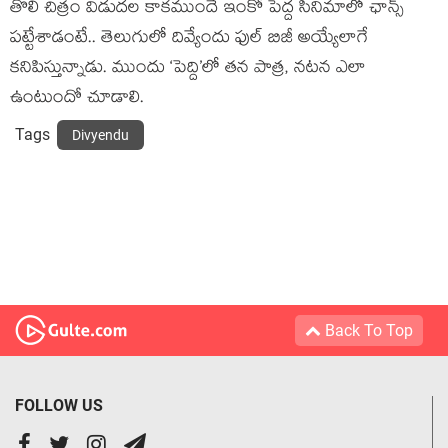
తొలి చిత్రం విడుదల కాకముందే ఇంకో పెద్ద సినిమాలో ఛాన్స్
పట్టేశాడంటే.. తెలుగులో దివ్యేందు ఫుల్ బిజీ అయ్యేలాగే
కనిపిస్తున్నాడు. ముందు ‘పెద్ది’లో తన పాత్ర, నటన ఎలా
ఉంటుందో చూడాలి.
Tags
Divyendu
Back To Top
FOLLOW US