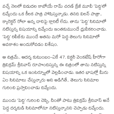
వచ్చే నెలలో విడుదల కాబోయే రామ్ చరణ్ క్రేజీ మూవీ ‘పెద్ది’లో
దివ్యేందు ఒక కీలక పాత్ర పోషిస్తున్నాడు. తనది విలన్ పాత్రా..
క్యారెక్టర్ రోలా అన్న దానిపై క్లారిటీ లేదు. తాను ‘పెద్ది’ సినిమాలో
నటిస్తున్న విషయాన్ని దివ్యేందు ఇంతకుముందే ధ్రువీకరించాడు.
‘పెద్ది’ రిలీజ్‌కు ముందే అతను మరో పెద్ద తెలుగు సినిమాలో
అవకాశం అందుకోవడం విశేషం.
ఆ చిత్రమే.. ఆదర్శ కుటుంబం-ఏకే 47. విక్టరీ వెంకటేష్ హీరోగా
త్రివిక్రమ్ శ్రీనివాస్ రూపొందిస్తున్న ఈ చిత్రంలో తాను నటిస్తున్న
విషయాన్ని ఒక ఇంటర్వ్యూలో వెల్లడించాడు. ఇతర భాషల్లో మీరు
ఏం సినిమాలు చేస్తున్నారు అని అడిగితే.. తెలుగు సినిమాల
గురించి ప్రస్తావించాడు దివ్యేందు.
ముందు ‘పెద్ది’ గురించి చెప్పి, దీంతో పాటు త్రివిక్రమ్ శ్రీనివాస్ అనే
పెద్ద దర్శకుడి సినిమాలోనూ నటిస్తున్నానని చెప్పాడు దివ్యేందు.