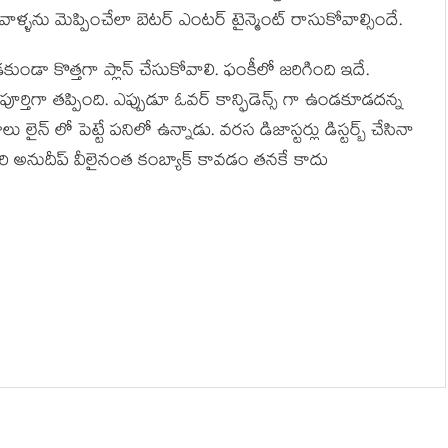
ాళ్ళను మెప్పించేలా బెటర్ ఎంటర్ టైన్మెంట్ రాసుకోవాల్సిందే.
డా కొత్తగా ప్లాన్ చేసుకోవాలి. ఫంకీలో జరిగింది ఇదే.
ూర్తిగా తప్పింది. ఎప్పుడూ ఓవర్ కాన్ఫిడెన్స్ గా ఉండకూడదన్న
ు లైన్ లో పెట్టే పనిలో ఉన్నాడు. వరస డిజాస్టర్లు డిస్టర్బ్ చేసినా
మరి అనుదీప్ వీలైనంత కంబ్యాక్ కావడం తనకే కాదు