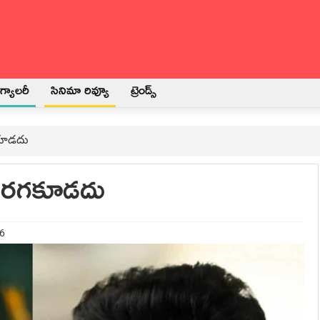
్యాలరీ
సినిమా రివ్యూ
ట్రెండ్స్
గకూడదు
 జరగకూడదు
26