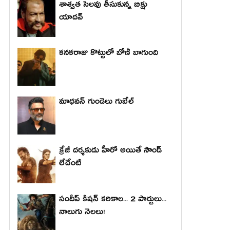
శాశ్వత సెలవు తీసుకున్న బిక్షు
యాదవ్
కనకరాజు కొట్టులో బోణీ బాగుంది
మాధ‌వ‌న్ గుండెలు గుబేల్‌
క్రేజీ దర్శకుడు హీరో అయితే సౌండ్
లేదేంటి
సందీప్ కిషన్ కరికాల... 2 పార్టులు...
నాలుగు నెలలు!