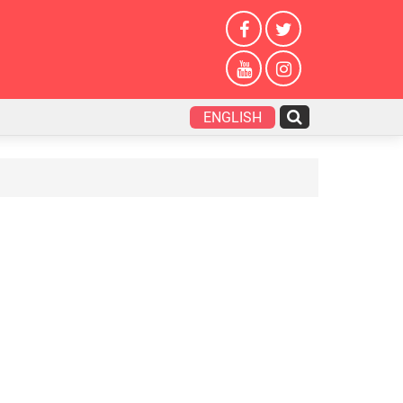
ENGLISH