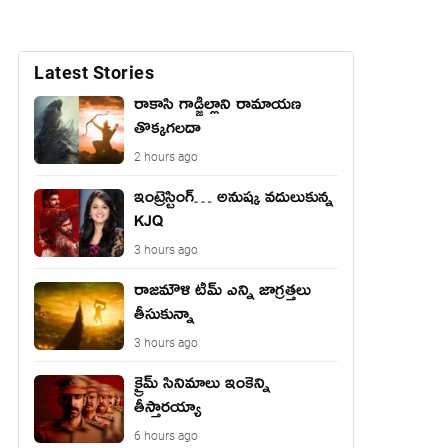
Latest Stories
రాకాసి గాడ్జిల్లాని రామాయణ
తొక్కగలదా
2 hours ago
ఇంట్రెస్టింగ్… అనుష్క వదులుకున్న
KJQ
3 hours ago
రాజమౌళి టీమ్ ఎన్ని జాగ్రత్తలు
తీసుకున్నా
3 hours ago
క్రైమ్ సినిమాలు ఇంకెన్ని
తీస్తారయ్యా
6 hours ago