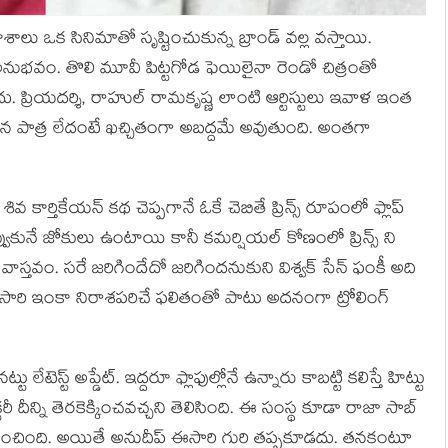
కాశాలు ఒక సినిమాతో సృష్టించుకున్న బ్రాండ్ వల్ల వస్తాయి.
 అనుభవం. తొలి మూవీ పిట్టగోడ ఫెయిలైనా రెండో చిత్రంతో
. ప్రియదర్శి, రాహుల్ రామకృష్ణ లాంటి ఆర్టిస్టులు ఇవాళ ఇంత
న పాత్ర లేదంటే ఖచ్చితంగా అబద్దమే అవుతుంది. అంతగా
ార్తికేయన్ కథ చెప్పగానే ఓకే చెబితే ప్రిన్స్ రూపంలో ఫ్లాప్
వ్వుకునే జోకులు ఉంటాయి కానీ కమర్షియల్ కోణంలో ప్రిన్స్ ని
తవం. సరే జరిగిందేదో జరిగిందనుకుని విశ్వక్ సేన్ ఫంకీ అది
ే ఈసారి ఇంకా నిరాశపరిచే ఫలితంతో పాటు అదనంగా ట్రోలింగ్
ేటెస్ట్ అప్డేట్. ఇద్దరూ ఫ్లాఫుల్లోనే ఉన్నారు కాబట్టి కలిస్తే హిట్టు
టరీ దీన్ని తెరకెక్కించవచ్చని తెలిసింది. ఈ సంస్థ కూడా రాజా సాబ్
మదించింది. అయితే అనుదీప్ ఈసారి గురి తప్పకూడదు. తనకంటూ