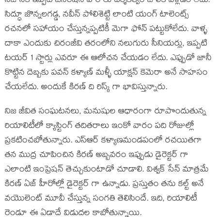
నిజానికి ఇప్పటి జనరేషన్ హీరోలు దర్శకత్వం జోలికి వెళ్లడం లేదు.
సిద్ధూ జొన్నలగడ్డ, నవీన్ పోలిశెట్టి లాంటి యంగ్ టాలెంట్స్
రచనలో సహాయం చేస్తున్నప్పటికీ మెగా ఫోన్ పట్టుకోలేదు. వాళ్ళ
దాకా ఎందుకు చిరంజీవి తరంలోని నలుగురు సీనియర్లు, ఇప్పటి
టయర్ 1 స్టార్లు ఎవరూ ఈ ఆలోచన చేయడం లేదు. ఎప్పుడో జానీ
కొట్టిన దెబ్బకు పవన్ కళ్యాణ్ మళ్ళీ యాక్షన్ కెమెరా అనే సాహసం
చేయలేదు. అందుకే కిరణ్ ది రిస్క్ గా భావిస్తున్నారు.
నిజ జీవిత సంఘటనలు, మనుషుల ఆధారంగా రూపొందుతున్న
రియాలిటీలో క్యాస్టింగ్ తదితరాలు ఇంకో వారం పది రోజుల్లో
ప్రకటించబోతున్నారు. ఎస్ఆర్ కళ్యాణమండపంలో రచయితగా
తన ముద్ర చూపించిన కిరణ్ అబ్బవరం ఇప్పుడు డైరెక్టర్ గా
ఎలాంటి ఇంప్రెషన్ తెచ్చుకుంటాడో చూడాలి. విశ్వక్ సేన్ మాత్రమే
కిరణ్ ఏజ్ హీరోల్లో డైరెక్టర్ గా ఉన్నాడు. ప్రస్తుతం తను కల్ట్ అనే
వయొలెంట్ మూవీ చేస్తున్న సంగతి తెలిసిందే. ఇది, రియాలిటీ
రెండూ ఈ ఏడాదే విడుదల కాబోతున్నాయి.