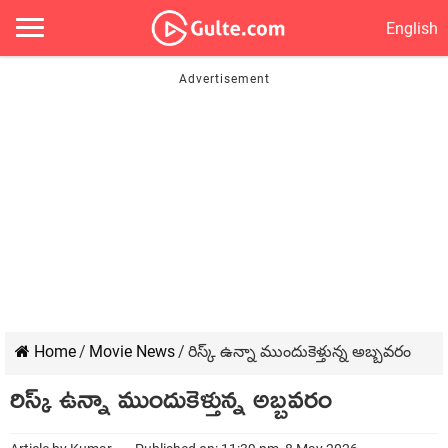
English
Home
/
Movie News
/
రిస్క్ ఉన్నా ముందుకెళ్తున్న అబ్బవరం
రిస్క్ ఉన్నా ముందుకెళ్తున్న అబ్బవరం