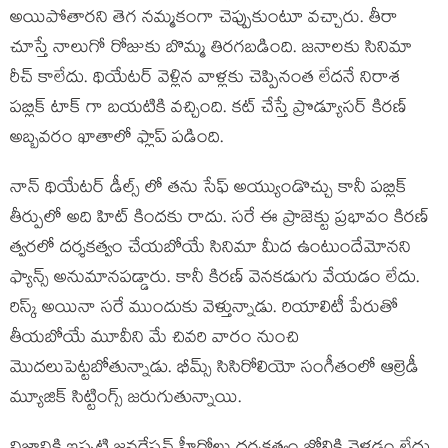
అయిపోతారని తెగ నమ్మకంగా చెప్పుకుంటూ వచ్చారు. తీరా
చూస్తే నాలుగో రోజుకు బొమ్మ తిరగబడింది. జనాలకు సినిమా
రీచ్ కాలేదు. థియేటర్ వెళ్లిన వాళ్లకు చెప్పినంత లేదనే నిరాశ
పబ్లిక్ టాక్ గా బయటికి వచ్చింది. కట్ చేస్తే ప్రొడ్యూసర్ కిరణ్
అబ్బవరం ఖాతాలో ఫ్లాప్ పడింది.
నాన్ థియేటర్ డీల్స్ లో తను సేఫ్ అయ్యుండొచ్చు కానీ పబ్లిక్
తీర్పులో అది హిట్ కిందకు రాదు. సరే ఈ ప్రాజెక్టు ప్రభావం కిరణ్
త్వరలో దర్శకత్వం చేయబోయే సినిమా మీద ఉంటుందేమోనని
ఫ్యాన్స్ అనుమానపడ్డారు. కానీ కిరణ్ వెనకడుగు వేయడం లేదు.
రిస్క్ అయినా సరే ముందుకు వెళ్తున్నాడు. రియాలిటీ పేరుతో
తీయబోయే మూవీని మే చివరి వారం నుంచి
మొదలుపెట్టబోతున్నాడు. భీమ్స్ సిసిరోలియో సంగీతంలో ఆల్రెడీ
మ్యూజిక్ సిట్టింగ్స్ జరుగుతున్నాయి.