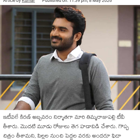
Article by
Kumar
Published on: 11:39 pm, 8 May 2026
ఇటీవలే కిరణ్ అబ్బవరం నిర్మాతగా మారి తిమ్మరాజుపల్లి టీవీ
తీశారు. మొదటి మూడు రోజులు తెగ హడావిడి చేశారు. గొప్ప
చిత్రం తీశామని, పిల్లల నుంచి పెద్దల వరకు అందరూ ఫిదా