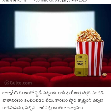
Article by
Kumar
Published on: 6:16 pm, 8 May 2026
బాక్సాఫీస్ కు ఇంకో ఫ్రైడే వచ్చింది. కానీ థియేటర్ల దగ్గర సందడి
వాతావరణం కనిపించడం లేదు. కారణం స్టార్ క్యాస్టింగ్ ఉన్నవి
రాకపోవడం, వచ్చిన వాటి పట్ల అంతగా ఉత్సాహం