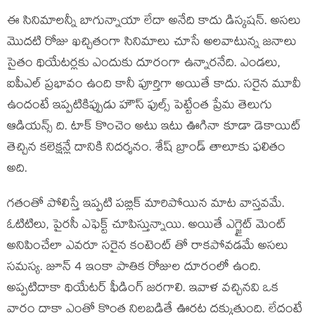
ఈ సినిమాలన్నీ బాగున్నాయా లేదా అనేది కాదు డిస్కషన్. అసలు
మొదటి రోజు ఖచ్చితంగా సినిమాలు చూసే అలవాటున్న జనాలు
సైతం థియేటర్లకు ఎందుకు దూరంగా ఉన్నారనేది. ఎండలు,
ఐపీఎల్ ప్రభావం ఉంది కానీ పూర్తిగా అయితే కాదు. సరైన మూవీ
ఉందంటే ఇప్పటికిప్పుడు హౌస్ ఫుల్స్ పెట్టేంత ప్రేమ తెలుగు
ఆడియన్స్ ది. టాక్ కొంచెం అటు ఇటు ఊగినా కూడా డెకాయిట్
తెచ్చిన కలెక్షన్లే దానికి నిదర్శనం. శేష్ బ్రాండ్ తాలూకు ఫలితం
అది.
గతంతో పోలిస్తే ఇప్పటి పబ్లిక్ మారిపోయిన మాట వాస్తవమే.
ఓటిటిలు, పైరసీ ఎఫెక్ట్ చూపిస్తున్నాయి. అయితే ఎగ్జైట్ మెంట్
అనిపించేలా ఎవరూ సరైన కంటెంట్ తో రాకపోవడమే అసలు
సమస్య. జూన్ 4 ఇంకా పాతిక రోజుల దూరంలో ఉంది.
అప్పటిదాకా థియేటర్ ఫీడింగ్ జరగాలి. ఇవాళ వచ్చినవి ఒక
వారం దాకా ఎంతో కొంత నిలబడితే ఊరట దక్కుతుంది. లేదంటే