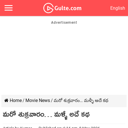
English
Home
/
Movie News
/
మరో శుక్రవారం… మళ్ళీ అదే కథ
మరో శుక్రవారం… మళ్ళీ అదే కథ