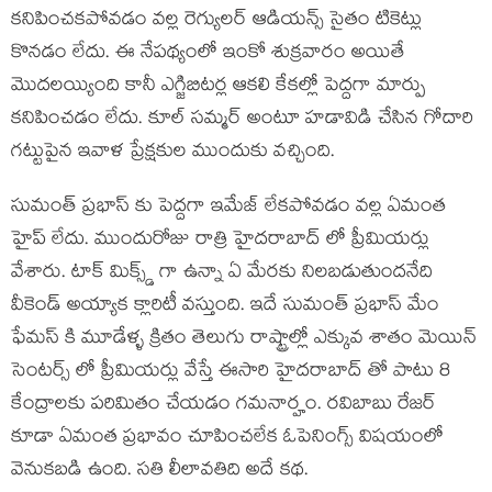
కనిపించకపోవడం వల్ల రెగ్యులర్ ఆడియన్స్ సైతం టికెట్లు
కొనడం లేదు. ఈ నేపథ్యంలో ఇంకో శుక్రవారం అయితే
మొదలయ్యింది కానీ ఎగ్జిబిటర్ల ఆకలి కేకల్లో పెద్దగా మార్పు
కనిపించడం లేదు. కూల్ సమ్మర్ అంటూ హడావిడి చేసిన గోదారి
గట్టుపైన ఇవాళ ప్రేక్షకుల ముందుకు వచ్చింది.
సుమంత్ ప్రభాస్ కు పెద్దగా ఇమేజ్ లేకపోవడం వల్ల ఏమంత
హైప్ లేదు. ముందురోజు రాత్రి హైదరాబాద్ లో ప్రీమియర్లు
వేశారు. టాక్ మిక్స్డ్ గా ఉన్నా ఏ మేరకు నిలబడుతుందనేది
వీకెండ్ అయ్యాక క్లారిటీ వస్తుంది. ఇదే సుమంత్ ప్రభాస్ మేం
ఫేమస్ కి మూడేళ్ళ క్రితం తెలుగు రాష్ట్రాల్లో ఎక్కువ శాతం మెయిన్
సెంటర్స్ లో ప్రీమియర్లు వేస్తే ఈసారి హైదరాబాద్ తో పాటు 8
కేంద్రాలకు పరిమితం చేయడం గమనార్హం. రవిబాబు రేజర్
కూడా ఏమంత ప్రభావం చూపించలేక ఓపెనింగ్స్ విషయంలో
వెనుకబడి ఉంది. సతి లీలావతిది అదే కథ.