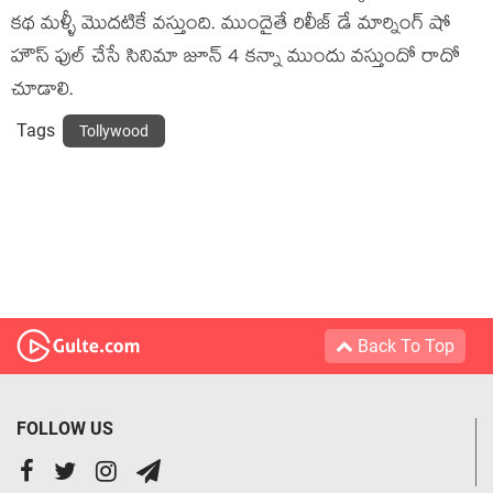
కథ మళ్ళీ మొదటికే వస్తుంది. ముందైతే రిలీజ్ డే మార్నింగ్ షో
హౌస్ ఫుల్ చేసే సినిమా జూన్ 4 కన్నా ముందు వస్తుందో రాదో
చూడాలి.
Tags
Tollywood
Back To Top
FOLLOW US