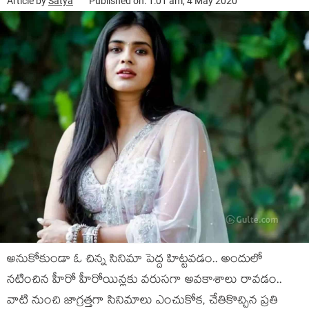
Article by
Satya
Published on: 1:01 am, 4 May 2020
అనుకోకుండా ఓ చిన్న సినిమా పెద్ద హిట్టవడం.. అందులో
నటించిన హీరో హీరోయిన్లకు వరుసగా అవకాశాలు రావడం..
వాటి నుంచి జాగ్రత్తగా సినిమాలు ఎంచుకోక, చేతికొచ్చిన ప్రతి