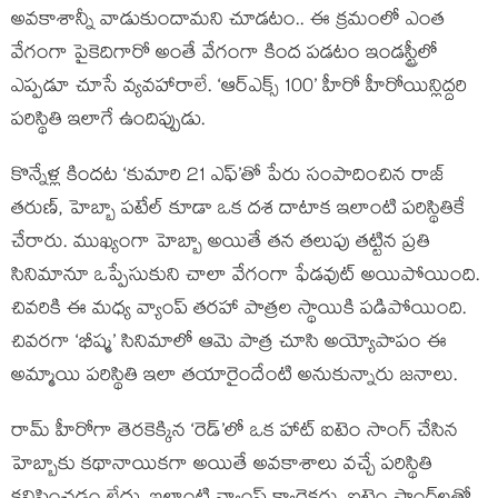
అవకాశాన్నీ వాడుకుందామని చూడటం.. ఈ క్రమంలో ఎంత
వేగంగా పైకెదిగారో అంతే వేగంగా కింద పడటం ఇండస్ట్రీలో
ఎప్పడూ చూసే వ్యవహారాలే. ‘ఆర్ఎక్స్ 100’ హీరో హీరోయిన్లిద్దరి
పరిస్థితి ఇలాగే ఉందిప్పుడు.
కొన్నేళ్ల కిందట ‘కుమారి 21 ఎఫ్’తో పేరు సంపాదించిన రాజ్
తరుణ్, హెబ్బా పటేల్‌ కూడా ఒక దశ దాటాక ఇలాంటి పరిస్థితికే
చేరారు. ముఖ్యంగా హెబ్బా అయితే తన తలుపు తట్టిన ప్రతి
సినిమానూ ఒప్పేసుకుని చాలా వేగంగా ఫేడవుట్ అయిపోయింది.
చివరికి ఈ మధ్య వ్యాంప్ తరహా పాత్రల స్థాయికి పడిపోయింది.
చివరగా ‘భీష్మ’ సినిమాలో ఆమె పాత్ర చూసి అయ్యోపాపం ఈ
అమ్మాయి పరిస్థితి ఇలా తయారైందేంటి అనుకున్నారు జనాలు.
రామ్ హీరోగా తెరకెక్కిన ‘రెడ్’లో ఒక హాట్ ఐటెం సాంగ్ చేసిన
హెబ్బాకు కథానాయికగా అయితే అవకాశాలు వచ్చే పరిస్థితి