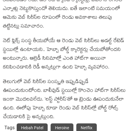
కనిపించడం లేదు. ఇలాంటి వ్యాంప్ క్యారెక్టర్లు, ఐటెం సాంగ్‌లతో
ఎన్నాళ్లు నెట్టుకొస్తుందో తెలియదు. ఐతే ఇలాంటి సమయంలో
ఆమెకు వెబ్ సిరీస్‌ల రూపంలో రెండు అవకాశాలు తలుపు
తట్టినట్లు సమాచారం.
నెట్ ఫ్లిక్స్ సంస్థ తీయబోయే ఆ రెండు వెబ్ సిరీస్‌లు అడల్ట్ రేటెడ్
స్టయిల్లో ఉంటాయని.. హెబ్బా బోల్డ్ క్యారెక్టర్లు చేయబోతోందని
అంటున్నారు. ఆల్రెడీ సినిమాల్లో ఎంత హాట్‌గా అయినా
కనిపించడానికి రెడీ అన్నట్లుగా ఉంది హెబ్బా వ్యవహారం.
తెలుగులో వెబ్ సిరీస్‌ల సంస్కృతి ఇప్పుడిప్పుడే
ఊపందుకుంటోంది. బాలీవుడ్ స్టయిల్లో కొంచెం హాట్‌గా సిరీస్‌లు
ఇంకా మొదలవలేదు. ‘లస్ట్ స్టోరీస్’తో ఆ ట్రెండు ఊపందుకునేలా
ఉంది. ఈలోపు హెబ్బా కూడా రెండు వెబ్ సిరీస్‌ల్లో బోల్డ్ రోల్స్
చేయడానికి సై అన్నట్లుంది.
Tags
Hebah Patel
Heroine
Netflix