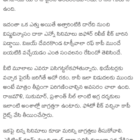
ఆగిపోయాయి కానీ పైరసీ అంతరించిపోలేదు. కొనసాగుతూనే
ఉంది.
ఇదంతా ఒక ఎత్తు అయితే అత్తారింటికి దారేది నుంచి
విష్ణువిన్యాసం దాకా ఎన్నో సినిమాలు బిఫోర్ రిలీజ్ లీక్ బారిన
పడ్డాయి. విజయ్ దేవరకొండ టాక్సీవాలా రఫ్ కాపీ ముందే
బయటికి వచ్చేయడం ఎంత సంచలనం రేపిందో తెలిసిందే.
వీటి మూలాలు ఎవరూ పసిగట్టలేకపోతున్నారు. థియేటర్లకు
వచ్చాక పైరసీ జరిగితే అదో రకం. కానీ ఇలా విడుదలకు ముందు
అంటే మాత్రం తీవ్రంగా పరిగణించాల్సిన అవసరం చాలా ఉంది.
రాజమౌళి, సుకుమార్, ప్రశాంత్ నీల్ లాంటి అగ్ర దర్శకులు
ఇలాంటి అంశాల్లో జాగ్రత్తగా ఉంటారు. ఫోటో లీక్ వచ్చినా కాపీ
రైట్స్ వేసి తీయించేస్తారు.
ఇకపై చిన్న సినిమాలు కూడా మరిన్ని జాగ్రత్తలు తీసుకోవాలి.