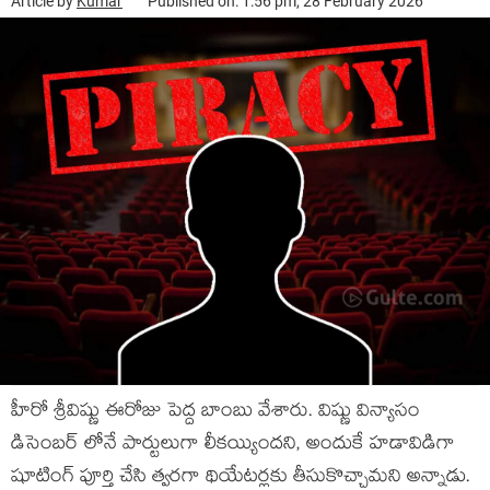
Article by
Kumar
Published on: 1:56 pm, 28 February 2026
హీరో శ్రీవిష్ణు ఈరోజు పెద్ద బాంబు వేశారు. విష్ణు విన్యాసం
డిసెంబర్ లోనే పార్టులుగా లీకయ్యిందని, అందుకే హడావిడిగా
షూటింగ్ పూర్తి చేసి త్వరగా థియేటర్లకు తీసుకొచ్చామని అన్నాడు.