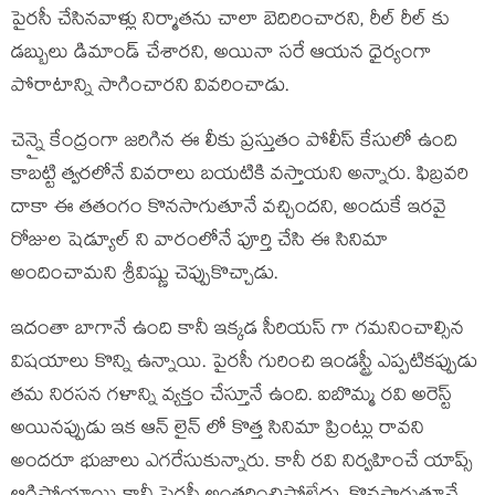
పైరసీ చేసినవాళ్లు నిర్మాతను చాలా బెదిరించారని, రీల్ రీల్ కు
డబ్బులు డిమాండ్ చేశారని, అయినా సరే ఆయన ధైర్యంగా
పోరాటాన్ని సాగించారని వివరించాడు.
చెన్నై కేంద్రంగా జరిగిన ఈ లీకు ప్రస్తుతం పోలీస్ కేసులో ఉంది
కాబట్టి త్వరలోనే వివరాలు బయటికి వస్తాయని అన్నారు. ఫిబ్రవరి
దాకా ఈ తతంగం కొనసాగుతూనే వచ్చిందని, అందుకే ఇరవై
రోజుల షెడ్యూల్ ని వారంలోనే పూర్తి చేసి ఈ సినిమా
అందించామని శ్రీవిష్ణు చెప్పుకొచ్చాడు.
ఇదంతా బాగానే ఉంది కానీ ఇక్కడ సీరియస్ గా గమనించాల్సిన
విషయాలు కొన్ని ఉన్నాయి. పైరసీ గురించి ఇండస్ట్రీ ఎప్పటికప్పుడు
తమ నిరసన గళాన్ని వ్యక్తం చేస్తూనే ఉంది. ఐబొమ్మ రవి అరెస్ట్
అయినప్పుడు ఇక ఆన్ లైన్ లో కొత్త సినిమా ప్రింట్లు రావని
అందరూ భుజాలు ఎగరేసుకున్నారు. కానీ రవి నిర్వహించే యాప్స్