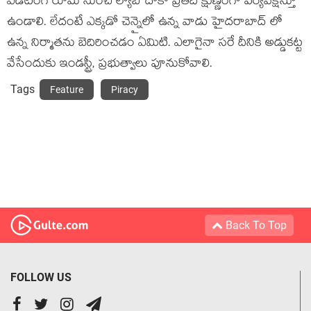
ఎడిటింగ్ రూమ్ నుంచి ల్యాబ్ దాకా ప్రతిదీ క్షుణ్ణంగా పర్యవేక్షిస్తూ
ఉండాలి. లేదంటే ఎక్కడో చెన్నైలో ఉన్న వాడు హైదరాబాద్ లో
ఉన్న నిర్మాతను బెదిరించడం ఏమిటి. ఎలాగైనా సరే దీనికి అడ్డుకట్ట
వేసేందుకు ఇండస్ట్రీ, ప్రభుత్వాలు పూనుకోవాలి.
Tags
Feature
Piracy
Back To Top
FOLLOW US