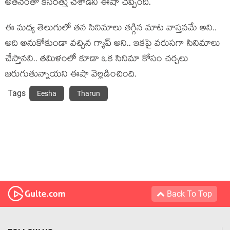
అత‌నెంతో క‌స‌ర‌త్తు చేశాడ‌ని ఈషా చెప్పింది.
ఈ మ‌ధ్య తెలుగులో త‌న సినిమాలు త‌గ్గిన మాట వాస్త‌వ‌మే అని..
అది అనుకోకుండా వ‌చ్చిన గ్యాప్ అని.. ఇక‌పై వ‌రుస‌గా సినిమాలు
చేస్తాన‌ని.. త‌మిళంలో కూడా ఒక సినిమా కోసం చ‌ర్చ‌లు
జ‌రుగుతున్నాయ‌ని ఈషా వెల్ల‌డించింది.
Tags
Eesha
Tharun
Back To Top