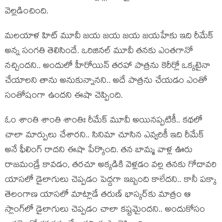
వెల్ల‌డించింది.
మ‌ల‌యాళ హిట్ మూవీ జ‌య జ‌య జ‌య జ‌య‌హేకు ఇది రీమేక్
అన్న సంగ‌తి తెలిసిందే. ఒరిజిన‌ల్ మూవీ త‌న‌కు ఎంత‌గానో
న‌చ్చిందని.. అందులో హీరోయిన్ త‌ర‌హా పాత్ర‌ను కెరీర్లో ఒక్క‌టైనా
చేయాల‌ని తాను అనుకున్నాన‌ని.. అదే పాత్ర‌ను చేయ‌డం ఎంతో
సంతోషంగా ఉంద‌ని ఈషా చెప్పింది.
ఓం శాంతి శాంతి శాంతిః రీమేక్ మూవీ అయిన‌ప్ప‌టికీ.. క‌థ‌లో
చాలా మార్పులు చేశార‌ని.. సినిమా చూసిన ఎవ్వ‌రికీ ఇది రీమేక్
అనే ఫీలింగ్ రాద‌ని ఈషా పేర్కొంది. త‌న బామ్మ వాళ్ల ఊరు
రాజ‌మండ్రే కావ‌డం, త‌ర‌చూ అక్క‌డికి వెళ్ల‌డం వ‌ల్ల‌ త‌న‌కు గోదావ‌రి
యాస‌లో డైలాగులు చెప్ప‌డం పెద్ద‌గా ఇబ్బంది కాలేద‌ని.. కానీ ప‌క్కా
తెలంగాణ యాస‌లో మాట్లాడే త‌రుణ్ భాస్క‌ర్‌కు మాత్రం ఆ
స్లాంగ్‌లో డైలాగులు చెప్ప‌డం చాలా క‌ష్ట‌మైంద‌ని.. అందుకోసం