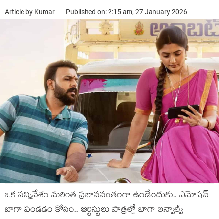
Article by
Kumar
Published on: 2:15 am, 27 January 2026
ఒక స‌న్నివేశం మ‌రింత‌ ప్ర‌భావ‌వంతంగా ఉండేందుకు.. ఎమోష‌న్
బాగా పండ‌డం కోసం.. ఆర్టిస్టులు పాత్ర‌ల్లో బాగా ఇన్వాల్వ్