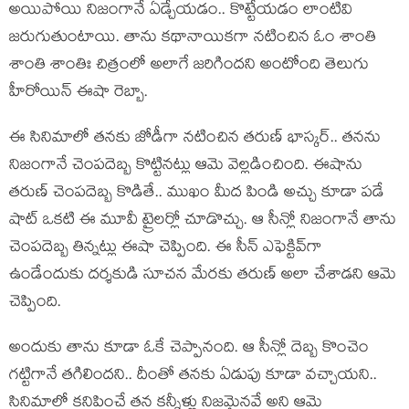
అయిపోయి నిజంగానే ఏడ్చేయ‌డం.. కొట్టేయ‌డం లాంటివి
జ‌రుగుతుంటాయి. తాను క‌థానాయిక‌గా న‌టించిన ఓం శాంతి
శాంతి శాంతిః చిత్రంలో అలాగే జ‌రిగింద‌ని అంటోంది తెలుగు
హీరోయిన్ ఈషా రెబ్బా.
ఈ సినిమాలో త‌న‌కు జోడీగా న‌టించిన త‌రుణ్ భాస్క‌ర్.. త‌న‌ను
నిజంగానే చెంప‌దెబ్బ కొట్టిన‌ట్లు ఆమె వెల్ల‌డించింది. ఈషాను
త‌రుణ్ చెంపదెబ్బ కొడితే.. ముఖం మీద పిండి అచ్చు కూడా ప‌డే
షాట్ ఒక‌టి ఈ మూవీ ట్రైల‌ర్లో చూడొచ్చు. ఆ సీన్లో నిజంగానే తాను
చెంప‌దెబ్బ తిన్న‌ట్లు ఈషా చెప్పింది. ఈ సీన్ ఎఫెక్టివ్‌గా
ఉండేందుకు ద‌ర్శ‌కుడి సూచ‌న మేర‌కు త‌రుణ్ అలా చేశాడ‌ని ఆమె
చెప్పింది.
అందుకు తాను కూడా ఓకే చెప్పానంది. ఆ సీన్లో దెబ్బ కొంచెం
గ‌ట్టిగానే త‌గిలింద‌ని.. దీంతో త‌న‌కు ఏడుపు కూడా వ‌చ్చాయ‌ని..
సినిమాలో క‌నిపించే త‌న క‌న్నీళ్లు నిజ‌మైన‌వే అని ఆమె