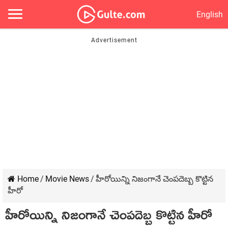
English
Home
/
Movie News
/
హీరోయిన్ని నిజంగానే చెంప‌దెబ్బ కొట్టిన
హీరో
హీరోయిన్ని నిజంగానే చెంప‌దెబ్బ కొట్టిన హీరో