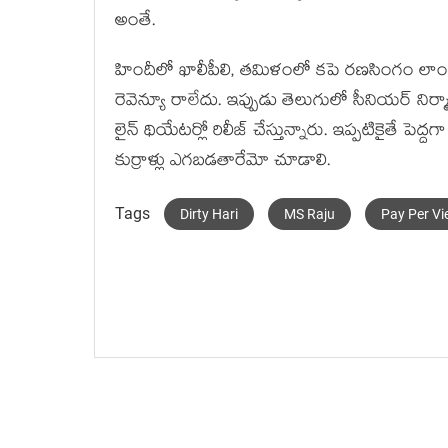
అంతే.
హిందీలో ఖాలీపీలి, త‌మిళంలో క‌పె ర‌ణ‌సింగం లాంటి 
రెవెన్యూ రాలేదు. ఇప్పుడు తెలుగులో సీనియ‌ర్ నిర
లైన్ థియేట‌ర్లో రిలీజ్ చేస్తున్నారు. ఇప్ప‌టికైతే పెద
కుర్రాళ్లు ఎగ‌బ‌డ‌తారేమో చూడాలి.
Tags
Dirty Hari
MS Raju
Pay Per V