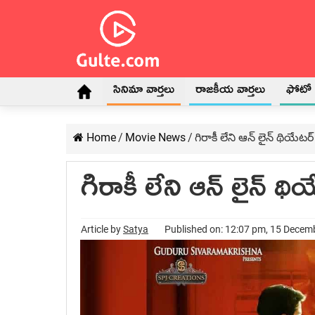
సినిమా వార్తలు
రాజకీయ వార్తలు
ఫోటో గ
Home
/
Movie News
/
గిరాకీ లేని ఆన్ లైన్ థియేట‌ర్‌
గిరాకీ లేని ఆన్ లైన్ థియే
Article by
Satya
Published on: 12:07 pm, 15 Decem