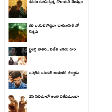
కనకం కురిపిస్తున్న కొరియన్ దెయ్యం
కథ బయటికొచ్చినా 'వారణాసి'కి నో
టెన్షన్
ట్రైలర్ల జాతర... విజేత ఎవరు దొర
అసలైన అనిరుధ్ బయటికి వచ్చాడు
డిసి సినిమాలో అంత విశేషముందా