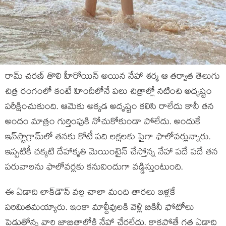
రామ్‍ చరణ్‍ తొలి హీరోయిన్‍ అయిన నేహా శర్మ ఆ తర్వాత తెలుగు
చిత్ర రంగంలో కంటే హిందీలోనే పలు చిత్రాల్లో నటించి అదృష్టం
పరీక్షించుకుంది. ఆమెకు అక్కడ అదృష్టం కలిసి రాలేదు కానీ తన
అందం మాత్రం గుర్తింపుకి నోచుకోకుండా పోలేదు. అందుకే
ఇన్‍స్టాగ్రామ్‍లో తనకు కోటీ పది లక్షలకు పైగా ఫాలోవర్లున్నారు.
ఇప్పటికీ చక్కటి దేహాకృతి మెయింటైన్‍ చేస్తోన్న నేహా పదే పదే తన
పరువాలను ఫాలోవర్లకు కనువిందుగా వడ్డిస్తుంటుంది.
ఈ ఏడాది లాక్‍డౌన్‍ వల్ల చాలా మంది తారలు ఇళ్లకే
పరిమితమయ్యారు. ఇంకా మాల్దీవులకి వెళ్లి బికినీ ఫోటోలు
పెడుతోన్న వారి జాబితాలోకి నేహా చేరలేదు. కాకపోతే గత ఏడాది