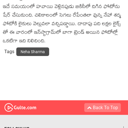
ఇదే సమయంలో హవాయి వెళ్లినపుడు బికినీలో దిగిన ఫోటోను
షేర్‍ చేసుకుంది. చలికాలంలో సెగలు రేపేంతలా వున్న నేహా శర్మ
ఫోటోకి లైకులు వెల్లువలా వచ్చిపడ్డాయి. దాదాపు పది లక్షల లైక్స్
తో ఈ వారంలో ఇన్‍స్టాగ్రామ్‍లో బాగా ట్రెండ్‍ అయిన ఫోటోల్లో
ఒకటిగా ఇది నిలిచింది.
Tags
Neha Sharma
Back To Top