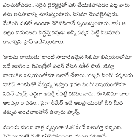
ఎంచుకోవడం.. సరైన డైరెక్టర్లతో పని చేయకపోవడం పట్ల వారు
తమ అసహనాన్ని చూపిస్తుంటారు. సినిమా మొదలైనపుడు..
మేకింగ్ దశలో ఉండగా నెగెటివ్‌గానే స్పందిస్తుంటారు. కానీ ఆ
చిత్రం విడుదలకు సిద్ధమైనపుడు అన్నీ పక్కన పెట్టి సినిమాకు
కావాల్సిన హైప్ ఇచ్చేస్తుంటారు.
‘కాటమ రాయుడు’ లాంటి సాధారణమైన సినిమా విషయంలోనూ
ఇదే జరిగింది. రీఎంట్రీలో పవన్ చేసిన వకీల్ సాబ్, భీమ్లా
నాయక్‌ల విషయంలోనూ ఇలాగే చేశారు. ‘గబ్బర్ సింగ్’ దర్శకుడు
హరీష్ శంకర్‌తో చేస్తున్న ‘ఉస్తాద్ భగత్ సింగ్’ విషయంలోనూ
పవన్ ఫ్యాన్స్ పెద్దగా ఆసక్తి లేనట్లే కనిపించారు. ఈ సినిమా చాలా
ఆలస్యం కావడం.. పైగా రీమేక్ అనే అభిప్రాయంతో దీని మీద
తక్కువ అంచనాలతోనే ఉన్నారు ఫ్యాన్స్.
ముందు నుంచి వాళ్ల దృష్టంతా ‘ఓజీ’ మీదే నిలుస్తూ వచ్చింది.