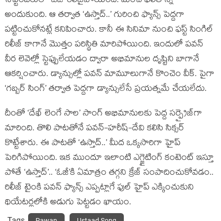
సెప్టెంబరులో ‘ఓజీ’ రిలీజైపోయింది. మంచి ఫలితాన్నే
అందుకుంది. ఆ తర్వాత ‘ఉస్తాద్..’ గురించి ఫ్యాన్స్ పెద్దగా
పట్టించుకోనట్లే కనిపించారు. కానీ ఈ సినిమా నుంచి ఫస్ట్ సింగిల్
రిలీజ్ కాగానే మొత్తం పరిస్థితి మారిపోయింది. ఇందులో పవన్
వీర లెవెల్లో స్టెప్పులేయడం ద్వారా అభిమానుల దృష్టిని బాగానే
ఆకర్షించారు. డ్యాన్సుల్లో పవన్ మామూలుగానే కొంచెం వీక్. పైగా
‘గబ్బర్ సింగ్’ తర్వాత పెద్దగా డ్యాన్సులేసే ప్రయత్నమే చేయలేదు.
దీంతో ‘దేఖ్ లెంగే సాల’ సాంగ్ అభిమానులకు పెద్ద సర్ప్రైజ్‌గా
మారింది. తొలి పాటతోనే పవన్-హరీష్-దేవి కలిసి సిక్సర్
కొట్టేశారు. ఈ పాటతో ‘ఉస్తాద్..’ మీద ఒక్కసారిగా హైప్
పెరిగిపోయింది. ఇక ముందూ ఇలాంటి ఎగ్జైటింగ్ కంటెంట్ ఇస్తూ
పోతే ‘ఉస్తాద్’.. ‘ఓజీ’కి ఏమాత్రం తగ్గని క్రేజ్ సంపాదించుకోవడం..
రిలీజ్ టైంకి పవన్ ఫ్యాన్స్ ఎప్పట్లాగే ఫుల్ హైప్ ఎక్కించుకుని
థియేటర్లలోకి అడుగు పెట్టడం ఖాయం.
Tags
Pawan
Ustaad Song