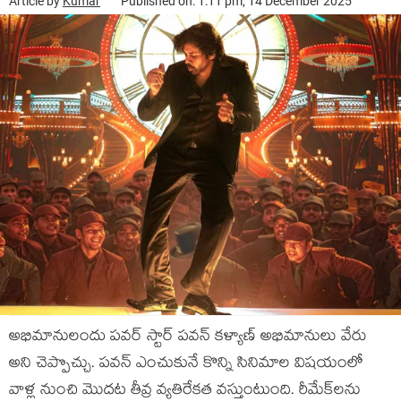
Article by
Kumar
Published on: 1:11 pm, 14 December 2025
అభిమానులందు పవర్ స్టార్ పవన్ కళ్యాణ్ అభిమానులు వేరు
అని చెప్పొచ్చు. పవన్ ఎంచుకునే కొన్ని సినిమాల విషయంలో
వాళ్ల నుంచి మొదట తీవ్ర వ్యతిరేకత వస్తుంటుంది. రీమేక్‌లను