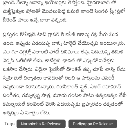
బ్రాండ్ వేల్యూ జనాన్ని థియేటర్లకు తెస్తోంది. హైదరాబాద్ లో
మల్టీప్లెక్సుల షోలతో మొదలుపెట్టి విమల్ లాంటి సింగల్ స్క్రీన్లలో
వీకెండ్ షోలు ఇచ్చే దాకా వచ్చింది.
ప్రస్తుతం కోలీవుడ్ టాప్ గ్రాసర్ రీ రిలీజ్ రికార్డు గిల్లి పేరు మీద
ఉంది. ఇప్పుడు పడయప్ప దాన్ని టార్గెట్ చేయొచ్చని అంటున్నారు.
ఎలాగూ దగ్గర్లో ఎలాంటి పోటీ సినిమాలు లేవు. పడయప్ప తమిళ
వెర్షన్ ఓటిటిలో లేదు. శాటిలైట్ ఛానల్ లో ఎప్పుడో పదేళ్లకు
ఒకసారి వేస్తారు. ఏదైనా పైరసీలో దొరికితే తప్ప చూసే ఛాన్స్ లేదు.
స్నేహితులే నిర్మాతలు కావడంతో రజని ఆ హక్కలను ఎవరికీ
ఇవ్వకుండా చూసుకున్నారు. రజనీకాంత్ స్టైల్, ఏఆర్ రెహమాన్
సంగీతం, రమ్యకృష్ణ పాత్ర, మూడు గంటల పాటు ఉక్కిరిబిక్కిరి చేసే
కమర్షియల్ కంటెంట్ వెరసి పడయప్పకు బ్రహ్మరథం దక్కడంలో
ఆశ్చర్యం ఏ మాత్రం లేదు.
Tags
Narasimha Re Release
Padiyappa Re Release