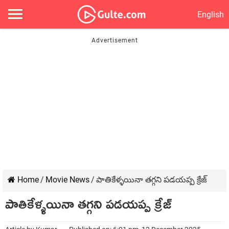
English
Home
/
Movie News
/
పాతికేళ్ళయినా తగ్గని పడయప్ప క్రేజ్
పాతికేళ్ళయినా తగ్గని పడయప్ప క్రేజ్