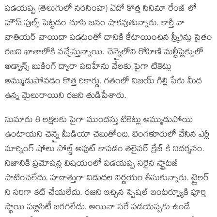
పడయప్ప (తెలుగులో నరసింహ) ఏదో కొత్త సినిమా రేంజ్ లో
హౌస్ ఫుల్స్ పెట్టడం చూసి జనం షాకవుతున్నారు. కార్తీ వా
వాతియర్ వాయిదా పడటంతో దానికి కేటాయించిన స్క్రీన్లు సైతం
రజని ఖాతాలోకి వచ్చేస్తున్నాయి. చెన్నైలోని రోహిణి మల్టీప్లెక్సులో
అడ్వాన్స్ బుకింగ్ ద్వారా పదిహేను వేలకు పైగా టికెట్లు
అమ్ముడుపోవడం కొత్త రికార్డు. గతంలో విజయ్ గిల్లి పేరు మీద
ఉన్న మైలురాయిని రజని తుడిపేశారు.
సుమారు 8 లక్షలకు పైగా ముందస్తు టికెట్లు అమ్ముడుపోయి
ఉంటాయని చెన్నై మీడియా చెబుతోంది. బెంగళూరులో వేసిన ఎర్లీ
మార్నింగ్ షోలు సోల్డ్ అవుట్ కావడం తలైవర్ క్రేజ్ కి నిదర్శనం.
నిజానికి ప్రమోషన్ల విషయంలో పడయప్ప సరైన స్ట్రాటజీ
పాటించలేదు. హఠాత్తుగా విడుదల నిర్ణయం తీసుకున్నారు. ట్రైలర్
ని సరిగా కట్ చేయలేదు. రజని ఇచ్చిన స్పెషల్ ఇంటర్వ్యూకి పూర్తి
స్థాయి పబ్లిసిటీ జరగలేదు. అయినా సరే పడయప్పకు ఉండే