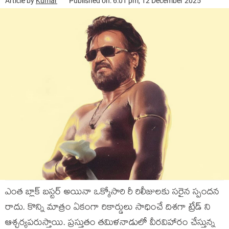
Article by
Kumar
Published on: 6:01 pm, 12 December 2025
ఎంత బ్లాక్ బస్టర్ అయినా ఒక్కోసారి రీ రిలీజులకు సరైన స్పందన
రాదు. కొన్ని మాత్రం ఏకంగా రికార్డులు సాధించే దిశగా ట్రేడ్ ని
ఆశ్చర్యపరుస్తాయి. ప్రస్తుతం తమిళనాడులో వీరవిహారం చేస్తున్న