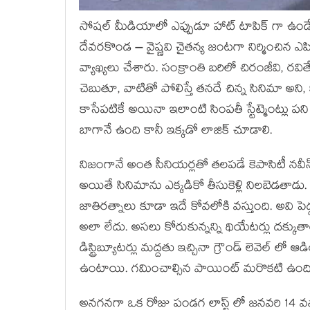
సోషల్ మీడియాలో ఎప్పుడూ హాట్ టాపిక్ గా ఉండే న
దేవరకొండ – వైష్ణవి చైతన్య జంటగా నిర్మించిన ఎపిక
వ్యాఖ్యలు చేశారు. సంక్రాంతి బరిలో చిరంజీవి, రవి
చెబుతూ, వాటితో పోలిస్తే తనదే చిన్న సినిమా అని, 
కాసేపటికే అయినా ఇలాంటి సింపతీ స్టేట్మెంట్లు పన
బాగానే ఉంది కానీ ఇక్కడో లాజిక్ చూడాలి.
నిజంగానే అంత సీనియర్లతో తలపడే కెపాసిటీ నవీన్ 
అయితే సినిమాను ఎక్కడికో తీసుకెళ్లి నిలబెడతాడ
జాతిరత్నాలు కూడా ఇదే కోవలోకి వస్తుంది. అవి పెద
అలా లేదు. అసలు కోరుకున్నన్ని థియేటర్లు దక్కుతాయ
డిస్ట్రిబ్యూటర్లు మద్దతు ఇచ్చినా గ్రౌండ్ లెవెల
ఉంటాయి. గమించాల్సిన పాయింట్ మరొకటి ఉంది
అనగనగా ఒక రోజు పండగ లాస్ట్ లో జనవరి 14 వస