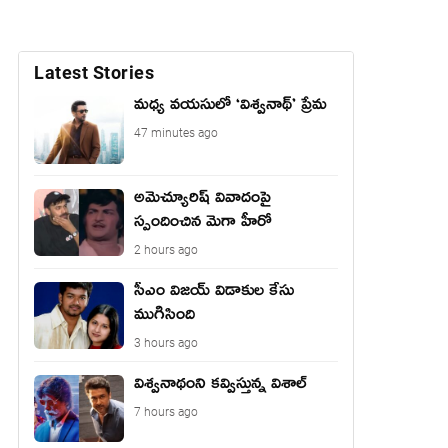
Latest Stories
మధ్య వయసులో ‘విశ్వనాథ్’ ప్రేమ
47 minutes ago
అమెచ్యూరిష్ వివాదంపై
స్పందించిన మెగా హీరో
2 hours ago
సీఎం విజయ్ విడాకుల కేసు
ముగిసింది
3 hours ago
విశ్వనాథంని కవ్విస్తున్న విశాల్
7 hours ago