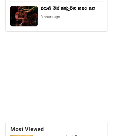
వరుణ్ తేజ్ నమ్మలేని నిజం ఇది
8 hours ago
Most Viewed