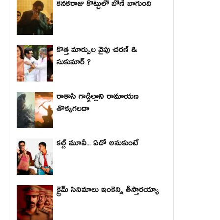
కనకరాజు కొట్టులో బోణీ బాగుంది
కొత్త మార్పుల వైపు చరణ్ &
సుకుమార్ ?
రాకాసి గాడ్జిల్లాని రామాయణ
తొక్కగలదా
కల్ట్ మూవీ... ఏదో అనుకుంటే
క్రైమ్ సినిమాలు ఇంకెన్ని తీస్తారయ్యా