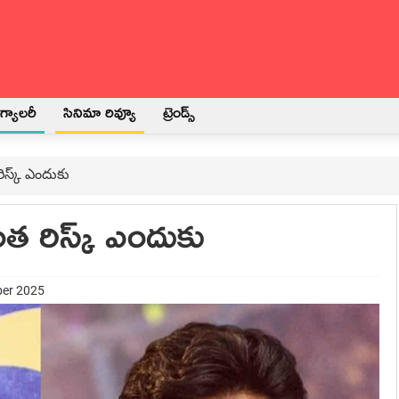
్యాలరీ
సినిమా రివ్యూ
ట్రెండ్స్
ిస్క్ ఎందుకు
త రిస్క్ ఎందుకు
ber 2025