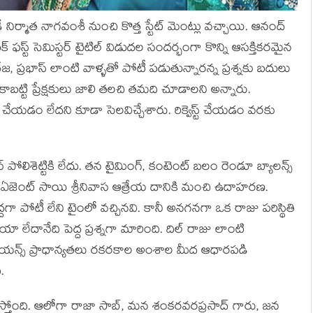
ిర్మాత నాగవంశీ నుంచి కొత్త స్టేట్ మెంట్లు వచ్చాయి. ఆనంద్
్ ఫస్ట్ సెమిస్టర్ టైటిల్ విడుదల సందర్భంగా కొన్ని ఆసక్తికరమైన
తేజ, ప్రభాస్ లాంటి వాళ్ళతో పోటీ పడుతున్నారన్న ప్రశ్నకు బదులు
కాబట్టి ప్రేక్షకులు జాలి తలచి తమది చూడాలని అన్నారు.
ి చేయడం లేదని కూడా సెలవిచ్చేశారు. రిక్వెస్ట్ చేయడం వరకు
పోలిశెట్టికి లేదు. తన టైమింగ్, కంటెంట్ బలం రెండూ బ్యాలన్స్
ు. ఏజెంట్ సాయి శ్రీనివాస ఆత్రేయ దానికి మంచి ఉదాహరణ.
్దగా పోటీ లేని టైంలో వచ్చినవి. కానీ అనగనగా ఒక రాజు పరిస్థితి
ా లేదానేది పెద్ద ప్రశ్నగా మారింది. దిల్ రాజు లాంటి
్ లో ఆడియన్స్ ప్రాధాన్యతలు రకరకాల అంశాల మీద ఆధారపడి
.
్తోంది. ఆలోగా రాజా సాబ్, మన శంకరవరప్రసాద్ గారు, జన