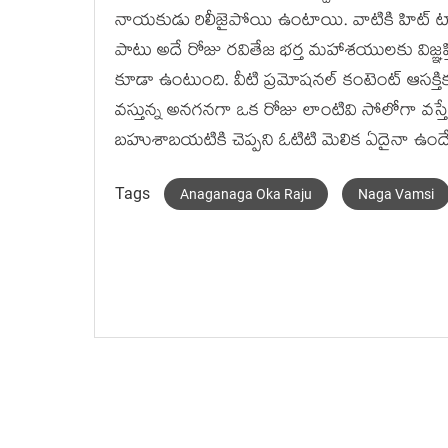
నాయకుడు రిలీజైపోయి ఉంటాయి. వాటికి హిట్ టాక్ వస
పాటు అదే రోజు రవితేజ భర్త మహాశయులకు విజ్ఞప్తి
కూడా ఉంటుంది. వీటి ప్రమోషనల్ కంటెంట్ ఆసక్తిక
వస్తున్న అనగనగా ఒక రోజు లాంటివి సోలోగా వస్త
బహుశాబయటికి చెప్పని ఓటిటి మెలిక ఏదైనా ఉంద
Tags
Anaganaga Oka Raju
Naga Vamsi