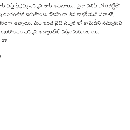
్తే స్క్రీన్లు ఎక్కువ లాక్ అవుతాయి. పైగా నవీన్ పోలిశెట్టితో
 రంగంలోకి దిగుతోంది. బోనస్ గా శివ కార్తికేయన్ పరాశక్తి
రంగా ఉన్నాయి. మరి ఇంత టైట్ సర్కిల్ లో కామెడీని నమ్ముకుని
ే ఇంకొంచెం ఎక్కువ అడ్వాంటేజ్ దక్కించుకుంటాయి.
ేమో.