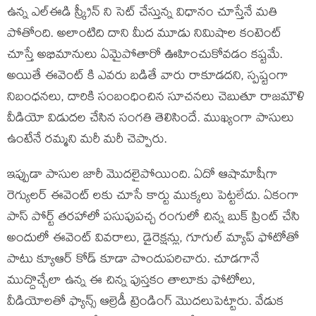
ఉన్న ఎల్ఈడి స్క్రీన్ ని సెట్ చేస్తున్న విధానం చూస్తేనే మతి
పోతోంది. అలాంటిది దాని మీద మూడు నిమిషాల కంటెంట్
చూస్తే అభిమానులు ఏమైపోతారో ఊహించుకోవడం కష్టమే.
అయితే ఈవెంట్ కి ఎవరు బడితే వారు రాకూడదని, స్పష్టంగా
నిబంధనలు, దారికి సంబంధించిన సూచనలు చెబుతూ రాజమౌళి
వీడియో విడుదల చేసిన సంగతి తెలిసిందే. ముఖ్యంగా పాసులు
ఉంటేనే రమ్మని మరీ మరీ చెప్పారు.
ఇప్పుడా పాసుల జారీ మొదలైపోయింది. ఏదో ఆషామాషీగా
రెగ్యులర్ ఈవెంట్ లకు చూసే కార్టు ముక్కలు పెట్టలేదు. ఏకంగా
పాస్ పోర్ట్ తరహాలో పసుపుపచ్చ రంగులో చిన్న బుక్ ప్రింట్ చేసి
అందులో ఈవెంట్ వివరాలు, డైరెక్షన్లు, గూగుల్ మ్యాప్ ఫోటోతో
పాటు క్యూఆర్ కోడ్ కూడా పొందుపరిచారు. చూడగానే
ముద్దొచ్చేలా ఉన్న ఈ చిన్న పుస్తకం తాలూకు ఫోటోలు,
వీడియోలతో ఫ్యాన్స్ ఆల్రెడీ ట్రెండింగ్ మొదలుపెట్టారు. వేడుక