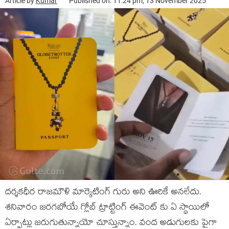
Article by
Kumar
Published on: 11:24 pm, 13 November 2025
దర్శకధీర రాజమౌళి మార్కెటింగ్ గురు అని ఊరికే అనలేదు.
శనివారం జరగబోయే గ్లోబ్ ట్రాట్టింగ్ ఈవెంట్ కు ఏ స్థాయిలో
ఏర్పాట్లు జరుగుతున్నాయో చూస్తున్నాం. వంద అడుగులకు పైగా