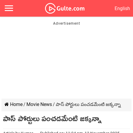
English
Home
/
Movie News
/
పాస్ పోర్టులు పంచడమేంటి జక్కన్నా
పాస్ పోర్టులు పంచడమేంటి జక్కన్నా