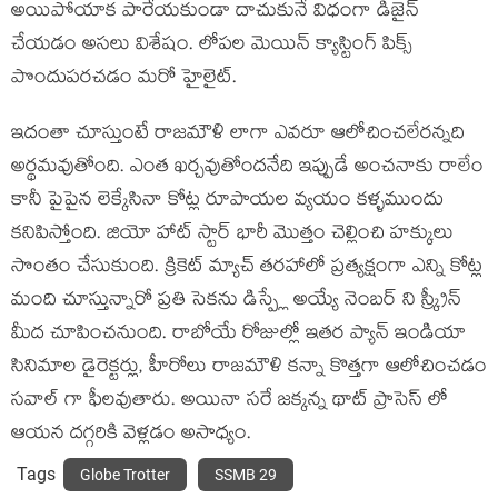
అయిపోయాక పారేయకుండా దాచుకునే విధంగా డిజైన్
చేయడం అసలు విశేషం. లోపల మెయిన్ క్యాస్టింగ్ పిక్స్
పొందుపరచడం మరో హైలైట్.
ఇదంతా చూస్తుంటే రాజమౌళి లాగా ఎవరూ ఆలోచించలేరన్నది
అర్థమవుతోంది. ఎంత ఖర్చవుతోందనేది ఇప్పుడే అంచనాకు రాలేం
కానీ పైపైన లెక్కేసినా కోట్ల రూపాయల వ్యయం కళ్ళముందు
కనిపిస్తోంది. జియో హాట్ స్టార్ భారీ మొత్తం చెల్లించి హక్కులు
సొంతం చేసుకుంది. క్రికెట్ మ్యాచ్ తరహాలో ప్రత్యక్షంగా ఎన్ని కోట్ల
మంది చూస్తున్నారో ప్రతి సెకను డిస్ప్లే అయ్యే నెంబర్ ని స్క్రీన్
మీద చూపించనుంది. రాబోయే రోజుల్లో ఇతర ప్యాన్ ఇండియా
సినిమాల డైరెక్టర్లు, హీరోలు రాజమౌళి కన్నా కొత్తగా ఆలోచించడం
సవాల్ గా ఫీలవుతారు. అయినా సరే జక్కన్న థాట్ ప్రాసెస్ లో
ఆయన దగ్గరికి వెళ్లడం అసాధ్యం.
Tags
Globe Trotter
SSMB 29