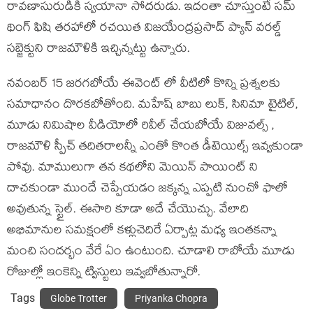
రావణాసురుడికి స్వయానా సోదరుడు. ఇదంతా చూస్తుంటే సమ్
థింగ్ ఫిషి తరహాలో రచయిత విజయేంద్రప్రసాద్ ప్యాన్ వరల్డ్
సబ్జెక్టుని రాజమౌళికి ఇచ్చిన్నట్టు ఉన్నారు.
నవంబర్ 15 జరగబోయే ఈవెంట్ లో వీటిలో కొన్ని ప్రశ్నలకు
సమాధానం దొరకబోతోంది. మహేష్ బాబు లుక్, సినిమా టైటిల్,
మూడు నిమిషాల వీడియోలో రివీల్ చేయబోయే విజువల్స్ ,
రాజమౌళి స్పీచ్ తదితరాలన్నీ ఎంతో కొంత డీటెయిల్స్ ఇవ్వకుండా
పోవు. మాములుగా తన కథలోని మెయిన్ పాయింట్ ని
దాచకుండా ముందే చెప్పేయడం జక్కన్న ఎప్పటి నుంచో ఫాలో
అవుతున్న స్టైల్. ఈసారి కూడా అదే చేయొచ్చు. వేలాది
అభిమానుల సమక్షంలో కళ్లుచెదిరే ఏర్పాట్ల మధ్య ఇంతకన్నా
మంచి సందర్భం వేరే ఏం ఉంటుంది. చూడాలి రాబోయే మూడు
రోజుల్లో ఇంకెన్ని ట్విస్టులు ఇవ్వబోతున్నారో.
Tags
Globe Trotter
Priyanka Chopra