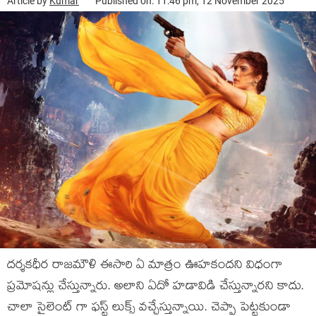
Article by
Kumar
Published on: 11:46 pm, 12 November 2025
దర్శకధీర రాజమౌళి ఈసారి ఏ మాత్రం ఊహకందని విధంగా
ప్రమోషన్లు చేస్తున్నారు. అలాని ఏదో హడావిడి చేస్తున్నారని కాదు.
చాలా సైలెంట్ గా ఫస్ట్ లుక్స్ వచ్చేస్తున్నాయి. చెప్పా పెట్టకుండా