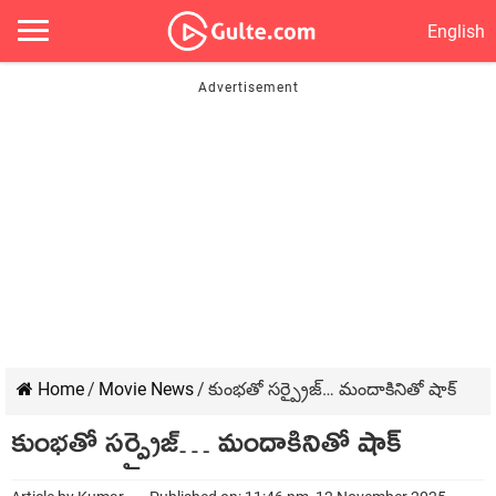
English
Home
/
Movie News
/
కుంభతో సర్ప్రైజ్… మందాకినితో షాక్
కుంభతో సర్ప్రైజ్… మందాకినితో షాక్