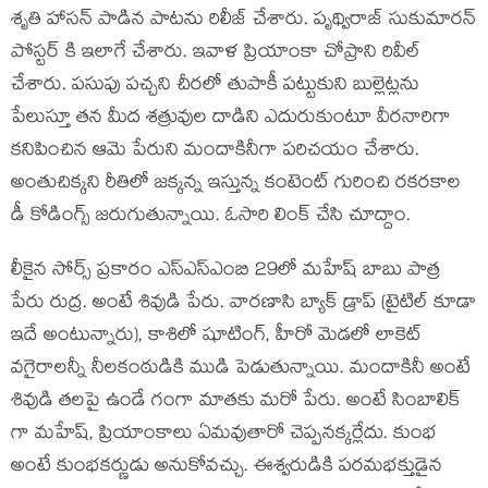
శృతి హాసన్ పాడిన పాటను రిలీజ్ చేశారు. పృథ్విరాజ్ సుకుమారన్
పోస్టర్ కి ఇలాగే చేశారు. ఇవాళ ప్రియాంకా చోప్రాని రివీల్
చేశారు. పసుపు పచ్చని చీరలో తుపాకీ పట్టుకుని బుల్లెట్లను
పేలుస్తూ తన మీద శత్రువుల దాడిని ఎదురుకుంటూ వీరనారిగా
కనిపించిన ఆమె పేరుని మందాకినీగా పరిచయం చేశారు.
అంతుచిక్కని రీతిలో జక్కన్న ఇస్తున్న కంటెంట్ గురించి రకరకాల
డీ కోడింగ్స్ జరుగుతున్నాయి. ఓసారి లింక్ చేసి చూద్దాం.
లీకైన సోర్స్ ప్రకారం ఎస్ఎస్ఎంబి 29లో మహేష్ బాబు పాత్ర
పేరు రుద్ర. అంటే శివుడి పేరు. వారణాసి బ్యాక్ డ్రాప్ (టైటిల్ కూడా
ఇదే అంటున్నారు), కాశిలో షూటింగ్, హీరో మెడలో లాకెట్
వగైరాలన్నీ నీలకంఠుడికి ముడి పెడుతున్నాయి. మందాకినీ అంటే
శివుడి తలపై ఉండే గంగా మాతకు మరో పేరు. అంటే సింబాలిక్
గా మహేష్, ప్రియాంకాలు ఏమవుతారో చెప్పనక్కర్లేదు. కుంభ
అంటే కుంభకర్ణుడు అనుకోవచ్చు. ఈశ్వరుడికి పరమభక్తుడైన