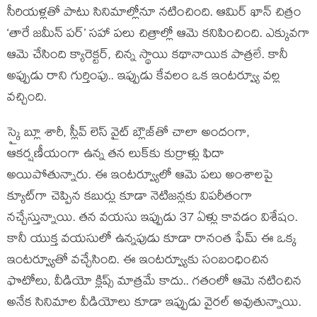
సీరియళ్లతో పాటు సినిమాల్లోనూ నటించింది. ఆమిర్ ఖాన్ చిత్రం
‘తారే జమీన్ పర్’ సహా పలు చిత్రాల్లో ఆమె కనిపించింది. ఎక్కువగా
ఆమె చేసింది క్యారెక్టర్, చిన్న స్థాయి కథానాయిక పాత్రలే. కానీ
అప్పుడు రాని గుర్తింపు.. ఇప్పుడు కేవలం ఒక ఇంటర్వ్యూ వల్ల
వచ్చింది.
స్కై బ్లూ శారీ, స్లీవ్ లెస్ వైట్ బ్లౌజ్‌తో చాలా అందంగా,
ఆకర్షణీయంగా ఉన్న తన లుక్‌కు కుర్రాళ్లు ఫిదా
అయిపోతున్నారు. ఈ ఇంటర్వ్యూలో ఆమె పలు అంశాలపై
క్యూట్‌గా చెప్పిన కబుర్లు కూడా నెటిజన్లకు విపరీతంగా
నచ్చేస్తున్నాయి. తన వయసు ఇప్పుడు 37 ఏళ్లు కావడం విశేషం.
కానీ యుక్త వయసులో ఉన్నపుడు కూడా రానంత ఫేమ్ ఈ ఒక్క
ఇంటర్వ్యూతో వచ్చేసింది. ఈ ఇంటర్వ్యూకు సంబంధించిన
ఫొటోలు, వీడియో క్లిప్స్ మాత్రమే కాదు.. గతంలో ఆమె నటించిన
అనేక సినిమాల వీడియోలు కూడా ఇప్పుడు వైరల్ అవుతున్నాయి.