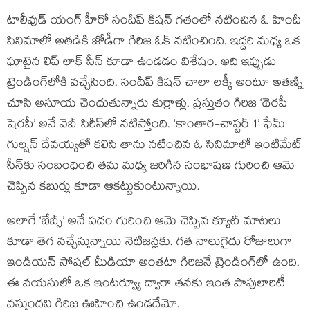
టాలీవుడ్ యంగ్ హీరో సందీప్ కిషన్ గతంలో నటించిన ఓ హిందీ
సినిమాలో అతడికి జోడీగా గిరిజ ఓక్ నటించింది. ఇద్దరి మధ్య ఒక
ఘాటైన లిప్ లాక్ సీన్ కూడా ఉండడం విశేషం. అది ఇప్పుడు
ట్రెండింగ్‌లోకి వచ్చేసింది. సందీప్ కిషన్ చాలా లక్కీ అంటూ అతణ్ని
చూసి అసూయ చెందుతున్నారు కుర్రాళ్లు. ప్రస్తుతం గిరిజ ‘థెరపీ
షెరపీ’ అనే వెబ్ సిరీస్‌లో నటిస్తోంది. ‘కాంతార-చాప్టర్ 1’ ఫేమ్
గుల్షన్ దేవయ్యతో కలిసి తాను నటించిన ఓ సినిమాలో ఇంటిమేట్
సీన్‌కు సంబంధించి తమ మధ్య జరిగిన సంభాషణ గురించి ఆమె
చెప్పిన కబుర్లు కూడా ఆకట్టుకుంటున్నాయి.
అలాగే ‘బేబ్స్’ అనే పదం గురించి ఆమె చెప్పిన క్యూట్ మాటలు
కూడా తెగ నచ్చేస్తున్నాయి నెటిజన్లకు. గత నాలుగైదు రోజులుగా
ఇండియన్ సోషల్ మీడియా అంతటా గిరిజనే ట్రెండింగ్‌లో ఉంది.
ఈ వయసులో ఒక ఇంటర్వ్యూ ద్వారా తనకు ఇంత పాపులారిటీ
వస్తుందని గిరిజ ఊహించి ఉండదేమో.