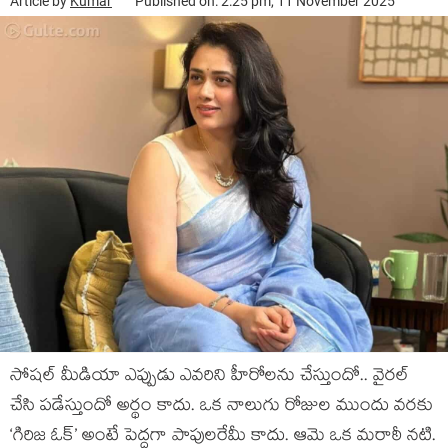
Article by
Kumar
Published on: 2:25 pm, 11 November 2025
సోషల్ మీడియా ఎప్పుడు ఎవరిని హీరోలను చేస్తుందో.. వైరల్
చేసి పడేస్తుందో అర్థం కాదు. ఒక నాలుగు రోజుల ముందు వరకు
‘గిరిజ ఓక్’ అంటే పెద్దగా పాపులరేమీ కాదు. ఆమె ఒక మరాఠీ నటి.