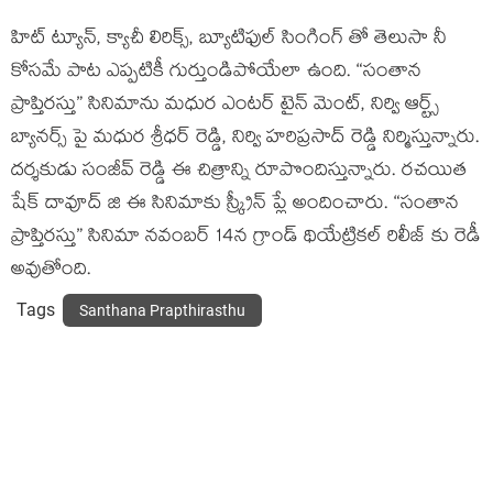
హిట్ ట్యూన్, క్యాచీ లిరిక్స్, బ్యూటిఫుల్ సింగింగ్ తో తెలుసా నీ
కోసమే పాట ఎప్పటికీ గుర్తుండిపోయేలా ఉంది. “సంతాన
ప్రాప్తిరస్తు” సినిమాను మధుర ఎంటర్ టైన్ మెంట్, నిర్వి ఆర్ట్స్
బ్యానర్స్ పై మధుర శ్రీధర్ రెడ్డి, నిర్వి హరిప్రసాద్ రెడ్డి నిర్మిస్తున్నారు.
దర్శకుడు సంజీవ్ రెడ్డి ఈ చిత్రాన్ని రూపొందిస్తున్నారు. రచయిత
షేక్ దావూద్ జి ఈ సినిమాకు స్క్రీన్ ప్లే అందించారు. “సంతాన
ప్రాప్తిరస్తు” సినిమా నవంబర్ 14న గ్రాండ్ థియేట్రికల్ రిలీజ్ కు రెడీ
అవుతోంది.
Tags
Santhana Prapthirasthu