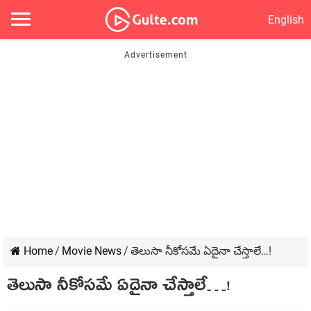
English
Home
/
Movie News
/
తెలుసా నీకోసమే ఏదైనా చేస్తాలే…!
తెలుసా నీకోసమే ఏదైనా చేస్తాలే…!