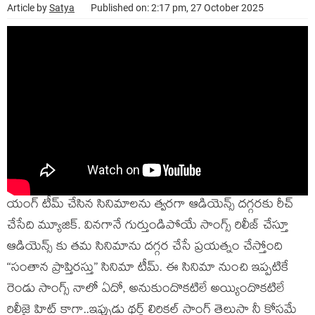
Article by
Satya
Published on: 2:17 pm, 27 October 2025
యంగ్ టీమ్ చేసిన సినిమాలను త్వరగా ఆడియెన్స్ దగ్గరకు రీచ్
చేసేది మ్యూజిక్. వినగానే గుర్తుండిపోయే సాంగ్స్ రిలీజ్ చేస్తూ
ఆడియెన్స్ కు తమ సినిమాను దగ్గర చేసే ప్రయత్నం చేస్తోంది
“సంతాన ప్రాప్తిరస్తు” సినిమా టీమ్. ఈ సినిమా నుంచి ఇప్పటికే
రెండు సాంగ్స్ నాలో ఏదో, అనుకుందొకటిలే అయ్యిందొకటిలే
రిలీజై హిట్ కాగా..ఇప్పుడు థర్డ్ లిరికల్ సాంగ్ తెలుసా నీ కోసమే