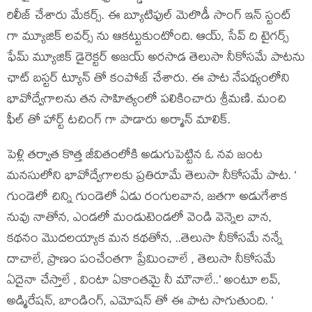
రిలీజ్ చేశారు మేకర్స్. ఈ బ్యూటిఫుల్ మెలొడీ సాంగ్ ఇన్ స్టంట్
గా మ్యూజిక్ లవర్స్ ను ఆకట్టుకుంటోంది. ఆయ్, సేవ్ ది టైగర్స్
ఫేమ్ మ్యూజిక్ డైరెక్టర్ అజయ్ అరసాడ తెలుసా నీకోసమే పాటను
ఛాట్ బస్టర్ ట్యూన్ తో కంపోజ్ చేశారు. ఈ పాట నేపథ్యంలోని
భావోద్వేగాలను తన సాహిత్యంలో పలికించారు శ్రీమణి. మంచి
ఫీల్ తో హార్ట్ టచింగ్ గా పాడారు అర్మాన్ మాలిక్.
పెళ్లి తర్వాత కొత్త జీవితంలోకి అడుగుపెట్టిన ఓ నవ జంట
మనసులోని భావోద్వేగాలకు ప్రతిరూమే తెలుసా నీకోసమే పాట. ‘
గుండెలో చిన్ని గుండెలో ఏడు రంగులవాన, జతగా అడుగేశాక
నువు నాతోన, ఎండలో మండుటెండలో వెండి వెన్నెల వాన,
కథనం మొదలయ్యాక మన కథతోన, ..తెలుసా నీకోసమే నన్నే
దాచాలే, ప్రాణం పంచేంతగా ప్రేమించాలే , తెలుసా నీకోసమే
ఏదైనా చేస్తాలే , వింటా ఏకాంతమై నీ మౌనాలే..’ అంటూ లవ్,
అడ్మిరేషన్, బాండింగ్, ఎమోషన్ తో ఈ పాట సాగుతుంది. ‘