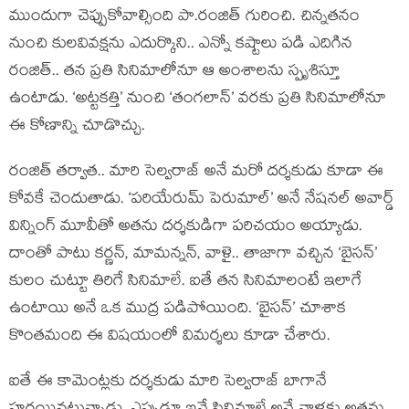
ముందుగా చెప్పుకోవాల్సింది పా.రంజిత్ గురించి. చిన్నతనం
నుంచి కులవివక్షను ఎదుర్కొని.. ఎన్నో కష్టాలు పడి ఎదిగిన
రంజిత్.. తన ప్రతి సినిమాలోనూ ఆ అంశాలను స్పృశిస్తూ
ఉంటాడు. ‘అట్టకత్తి’ నుంచి ‘తంగలాన్’ వరకు ప్రతి సినిమాలోనూ
ఈ కోణాన్ని చూడొచ్చు.
రంజిత్ తర్వాత.. మారి సెల్వరాజ్ అనే మరో దర్శకుడు కూడా ఈ
కోవకే చెందుతాడు. ‘పరియేరుమ్ పెరుమాల్’ అనే నేషనల్ అవార్డ్
విన్నింగ్ మూవీతో అతను దర్శకుడిగా పరిచయం అయ్యాడు.
దాంతో పాటు కర్ణన్, మామన్నన్, వాళై.. తాజాగా వచ్చిన ‘బైసన్’
కులం చుట్టూ తిరిగే సినిమాలే. ఐతే తన సినిమాలంటే ఇలాగే
ఉంటాయి అనే ఒక ముద్ర పడిపోయింది. ‘బైసన్’ చూశాక
కొంతమంది ఈ విషయంలో విమర్శలు కూడా చేశారు.
ఐతే ఈ కామెంట్లకు దర్శకుడు మారి సెల్వరాజ్ బాగానే