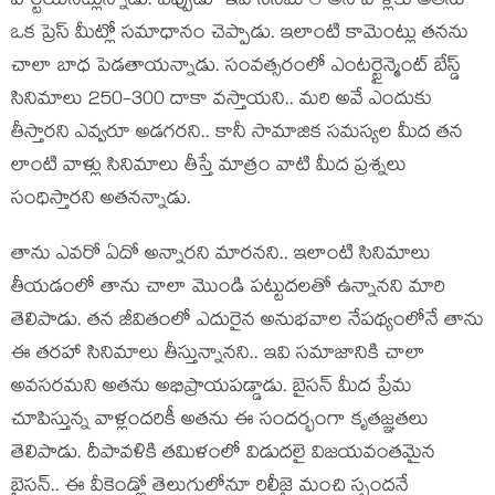
హర్టయినట్లున్నాడు. ఎప్పుడూ ఇవే సినిమాలే అనే వాళ్లకు అతను
ఒక ప్రెస్ మీట్లో సమాధానం చెప్పాడు. ఇలాంటి కామెంట్లు తనను
చాలా బాధ పెడతాయన్నాడు. సంవత్సరంలో ఎంటర్టైన్మెంట్ బేస్డ్
సినిమాలు 250-300 దాకా వస్తాయని.. మరి అవే ఎందుకు
తీస్తారని ఎవ్వరూ అడగరని.. కానీ సామాజిక సమస్యల మీద తన
లాంటి వాళ్లు సినిమాలు తీస్తే మాత్రం వాటి మీద ప్రశ్నలు
సంధిస్తారని అతనన్నాడు.
తాను ఎవరో ఏదో అన్నారని మారనని.. ఇలాంటి సినిమాలు
తీయడంలో తాను చాలా మొండి పట్టుదలతో ఉన్నానని మారి
తెలిపాడు. తన జీవితంలో ఎదురైన అనుభవాల నేపథ్యంలోనే తాను
ఈ తరహా సినిమాలు తీస్తున్నానని.. ఇవి సమాజానికి చాలా
అవసరమని అతను అభిప్రాయపడ్డాడు. బైసన్ మీద ప్రేమ
చూపిస్తున్న వాళ్లందరికీ అతను ఈ సందర్భంగా కృతజ్ఞతలు
తెలిపాడు. దీపావళికి తమిళంలో విడుదలై విజయవంతమైన
బైసన్.. ఈ వీకెండ్లో తెలుగులోనూ రిలీజై మంచి స్పందనే