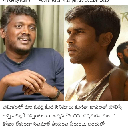
Article by
Kumar
Published on: 4:27 pm, 26 October 2025
తమిళంలో కుల వివక్ష మీద సినిమాలు మిగతా భాషలతో పోలిస్తే
కాస్త ఎక్కువే వస్తుంటాయి. అక్కడ కొందరు దర్శకుడు ‘కులం’
కోణం లేకుండా సినిమాలే తీయరని పేరుంది. అందులో