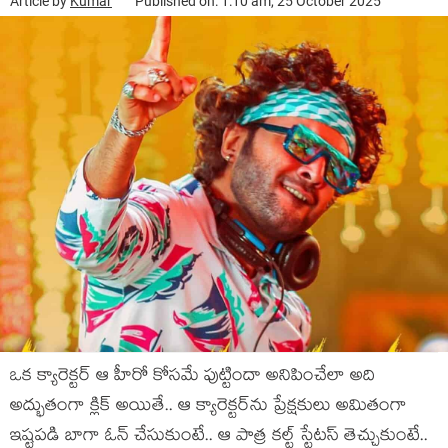
Article by
Kumar
Published on: 1:10 am, 25 October 2025
ఒక క్యారెక్టర్ ఆ హీరో కోసమే పుట్టిందా అనిపించేలా అది
అద్భుతంగా క్లిక్ అయితే.. ఆ క్యారెక్టర్‌ను ప్రేక్షకులు అమితంగా
ఇష్టపడి బాగా ఓన్ చేసుకుంటే.. ఆ పాత్ర కల్ట్ స్టేటస్ తెచ్చుకుంటే..