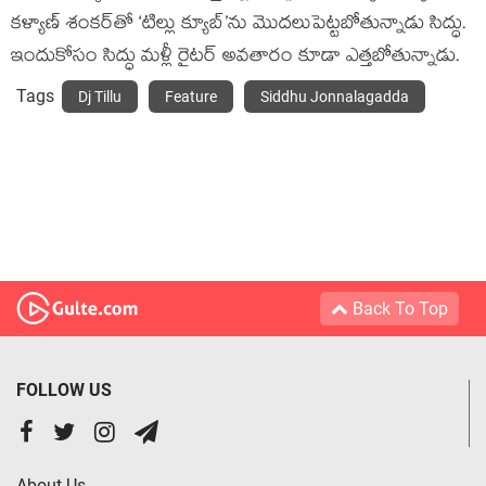
కళ్యాణ్ శంకర్‌తో ‘టిల్లు క్యూబ్’ను మొదలుపెట్టబోతున్నాడు సిద్ధు.
ఇందుకోసం సిద్ధు మళ్లీ రైటర్ అవతారం కూడా ఎత్తబోతున్నాడు.
Tags
Dj Tillu
Feature
Siddhu Jonnalagadda
Back To Top
FOLLOW US
About Us