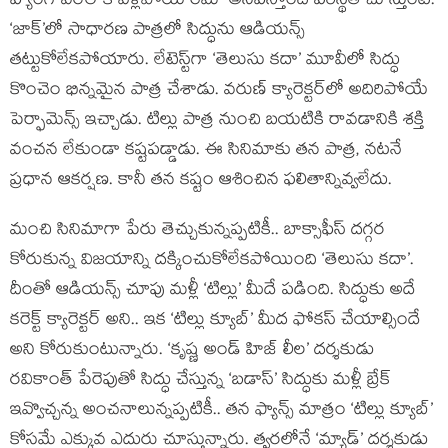
హ్యాంగోవర్‌లోకి వెళ్లిపోయారేమో అనిపిస్తోంది పరిస్థితి చూస్తుంటే.
‘జాక్’లో సాధారణ పాత్రలో సిద్ధును ఆడియన్స్
తట్టుకోలేకపోయారు. లేటెస్ట్‌గా ‘తెలుసు కదా’ మూవీలో సిద్ధు
కొంచెం భిన్నమైన పాత్ర చేశాడు. వరుణ్ క్యారెక్టర్‌లో అదిరిపోయే
పెర్ఫామెన్స్‌ ఇచ్చాడు. టిల్లు పాత్ర నుంచి బయటికి రావడానికి శక్తి
వంచన లేకుండా కష్టపడ్డాడు. ఈ సినిమాకు తన పాత్ర, నటనే
ప్రధాన ఆకర్షణ. కానీ తన కష్టం ఆశించిన ఫలితాన్నివ్వలేదు.
మంచి సినిమాగా పేరు తెచ్చుకున్నప్పటికీ.. బాక్సాఫీస్ దగ్గర
కోరుకున్న విజయాన్ని దక్కించుకోలేకపోయింది ‘తెలుసు కదా’.
దీంతో ఆడియన్స్ చూపు మళ్లీ ‘టిల్లు’ మీదే పడింది. సిద్ధుకు అదే
కరెక్ట్ క్యారెక్టర్ అని.. ఇక ‘టిల్లు క్యూబ్’ మీద ఫోకస్ చేయాల్సిందే
అని కోరుకుంటున్నారు. ‘కృష్ణ అండ్ హిజ్ లీల’ దర్శకుడు
రవికాంత్ పేరెపుతో సిద్ధు చేస్తున్న ‘బడాస్’ సిద్ధుకు మళ్లీ బ్రేక్
ఇవ్వొచ్చన్న అంచనాలున్నప్పటికీ.. తన ఫ్యాన్స్ మాత్రం ‘టిల్లు క్యూబ్’
కోసమే ఎక్కువ ఎదురు చూస్తున్నారు. త్వరలోనే ‘మ్యాడ్’ దర్శకుడు