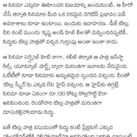
ఆ సినిమా ఎవ్వరూ ఊహించని విజయాన్ని అందుకుంటే.. ఆ హీరో
చేసే తర్వాతి సినిమాల మీద ఒక రకమైన నెగెటివ్ ప్రభావం పడే
అవకాశాలు కూడా ఉంటాయి. ఇందుకు ఉదాహరణ.. డీజే టిల్లు.
దీని కంటే ముందు ‘కృష్ణ అండ్ హిజ్ లీల’తో మెప్పించినప్పటికీ..
సిద్ధుకు టిల్లు పాత్రతో వచ్చిన గుర్తింపు అంతా ఇంతా కాదు.
ఆ సినిమా సర్ప్రైజ్ హిట్ కాగా.. రిలీజ్ తర్వాత ఆ పాత్ర ఇన్‌స్టా
రీల్స్, యూట్యూబ్ షార్ట్స్ ద్వారా మరింతగా జనాలకు చేరువైంది.
ఓటీటీలో కూడా సినిమాకు అద్భుతమైన స్పందన వచ్చింది. దీంతో
‘టిల్లు స్క్వేర్’కు ఎక్కడ లేని హైప్ వచ్చింది. ఆ హైప్‌కు తగ్గట్లే
సినిమా కూడా ఏకంగా రూ.130 కోట్లు కొల్లగొట్టి ఔరా
అనిపించింది. రెండోసారి టిల్లు పాత్రతో మరింతగా
దూసుకెళ్లిపోయాడు సిద్ధు.
ఐతే టిల్లు పాత్ర విషయంలో సిద్ధు కంటే ప్రేక్షకులే ఎక్కువ