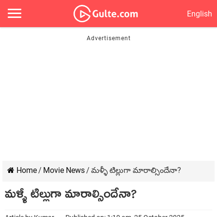
English
Home
/
Movie News
/
మళ్ళీ టిల్లుగా మారాల్సిందేనా?
మళ్ళీ టిల్లుగా మారాల్సిందేనా?