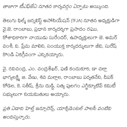
తాజాగా టీఎఫ్‌జేఏ నూతన కార్యవర్గం ఏర్పాటు అయ్యింది.
తెలుగు ఫిల్మ్ జర్నలిస్ట్ అసోసియేషన్ (TFJA) నూతన అధ్యక్షుడిగా
వై.జె. రాంబాబు, ప్రధాన కార్యదర్శిగా ప్రసాదం రఘు,
కోశాధికారిగా నాయుడు సురేందర్, ఉపాధ్యక్షులుగా జె. అమర్
వంశీ, వి. ప్రేమ మాలిని, సంయుక్త కార్యదర్శులుగా జీవి, సురేష్
కొండి ఏకగ్రీవంగా ఎన్నికయ్యారు.
వై. రవిచంద్ర, ఎం. చంద్రశేఖర్, ఫణి కందుకూరి, డా చల్లా
భాగ్యలక్ష్మి, బి. వేణు, శివ మల్లాల, రాంబాబు పర్వతనేని, దీపక్
కోడెల, కె. సతీష్, శ్రీను దుడ్డి, సత్య పులగం ఎగ్జిక్యూటివ్ కమిటీ
సభ్యులుగా నియమితులు అయ్యారు.
ప్రతి ఏడాది హెల్త్ ఇన్సూరెన్స్, యాక్సిడెంటల్ పాలసీ వంటివి
అందిస్తున్నారు.