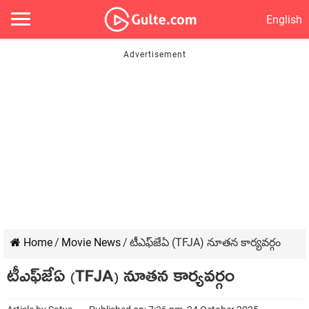
English
Home
/
Movie News
/
టీఎఫ్‌జేఏ (TFJA) నూతన కార్యవర్గం
టీఎఫ్‌జేఏ (TFJA) నూతన కార్యవర్గం