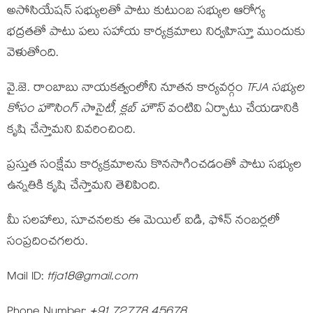
అసోసియేషన్ సభ్యులతో పాటు కుటుంబ సభ్యుల ఆరోగ్య
భద్రతతో పాటు పలు సహాయ కార్యక్రమాలు నిర్వహిస్తూ ముందుకు
వెళుతోంది.
వై.జె. రాంబాబు నాయకత్వంలోని నూతన కార్యవర్గం
TFJA సభ్యుల
కోసం హౌసింగ్ సొసైటీ, క్లబ్ హౌస్
వంటివి ఏర్పాటు చేయడానికి
కృషి చేస్తామని వివరించింది.
ప్రస్తుత సంక్షేమ కార్యక్రమాలను కొనసాగించడంతో పాటు సభ్యుల
ఉన్నతికి కృషి చేస్తామని తెలిపింది.
మీ సలహాలు, సూచనలకు ఈ మెయిల్ ఐడి, ఫోన్ నంబర్లలో
సంప్రదించగలరు.
Mail ID:
tfja18@gmail.com
Phone Number:
+91 72778 45678