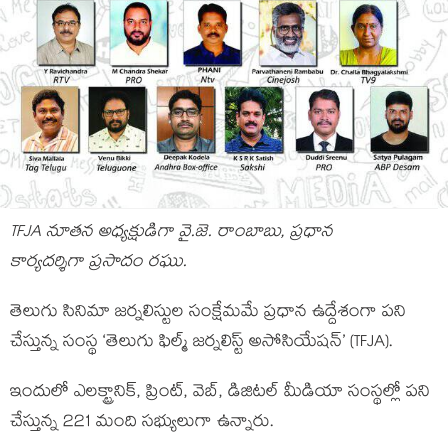
TFJA నూతన అధ్యక్షుడిగా వై.జె. రాంబాబు, ప్రధాన
కార్యదర్శిగా ప్రసాదం రఘు.
తెలుగు సినిమా జర్నలిస్టుల సంక్షేమమే ప్రధాన ఉద్దేశంగా పని
చేస్తున్న సంస్థ ‘తెలుగు ఫిల్మ్ జర్నలిస్ట్ అసోసియేషన్’ (TFJA).
ఇందులో ఎలక్ట్రానిక్, ప్రింట్, వెబ్, డిజిటల్ మీడియా సంస్థల్లో పని
చేస్తున్న 221 మంది సభ్యులుగా ఉన్నారు.