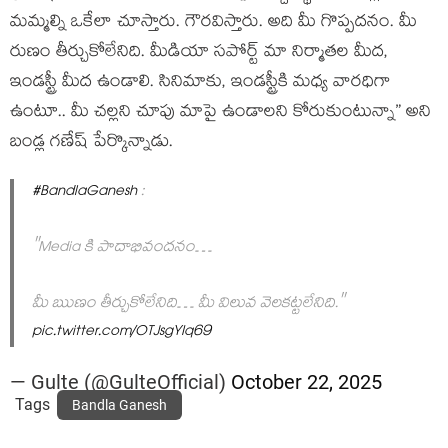
మ‌మ్మ‌ల్ని ఒకేలా చూస్తారు. గౌర‌విస్తారు. అది మీ గొప్ప‌ద‌నం. మీ
రుణం తీర్చుకోలేనిది. మీడియా స‌పోర్ట్ మా నిర్మాత‌ల మీద‌,
ఇండ‌స్ట్రీ మీద ఉండాలి. సినిమాకు, ఇండ‌స్ట్రీకి మ‌ధ్య వార‌ధిగా
ఉంటూ.. మీ చ‌ల్ల‌ని చూపు మాపై ఉండాల‌ని కోరుకుంటున్నా” అని
బండ్ల గ‌ణేష్ పేర్కొన్నాడు.
#BandlaGanesh
:
"Media కి పాదాభివందనం…
మీ ఋణం తీర్చుకోలేనిది… మీ విలువ వెలకట్టలేనిది."
pic.twitter.com/OTJsgYIq69
— Gulte (@GulteOfficial)
October 22, 2025
Tags
Bandla Ganesh