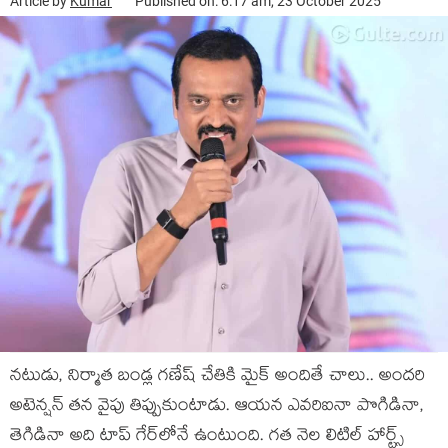
Article by
Kumar
Published on: 6:17 am, 23 October 2025
న‌టుడు, నిర్మాత‌ బండ్ల గణేష్ చేతికి మైక్ అందితే చాలు.. అంద‌రి
అటెన్ష‌న్ త‌న వైపు తిప్పుకుంటాడు. ఆయ‌న ఎవ‌రిఐనా పొగిడినా,
తెగిడినా అది టాప్ గేర్‌లోనే ఉంటుంది. గ‌త నెల లిటిల్ హార్ట్స్