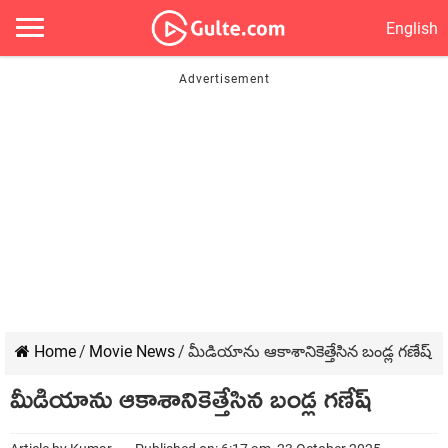
English
Home
/
Movie News
/
మీడియాను ఆకాశానికెత్తేసిన‌ బండ్ల గ‌ణేష్
మీడియాను ఆకాశానికెత్తేసిన‌ బండ్ల గ‌ణేష్