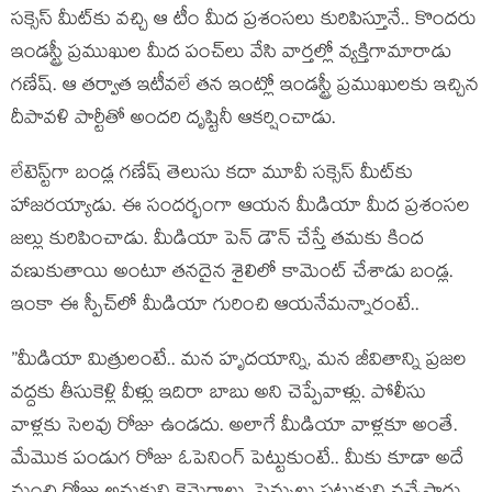
స‌క్సెస్ మీట్‌కు వ‌చ్చి ఆ టీం మీద ప్ర‌శంస‌లు కురిపిస్తూనే.. కొంద‌రు
ఇండ‌స్ట్రీ ప్ర‌ముఖుల మీద పంచ్‌లు వేసి వార్త‌ల్లో వ్య‌క్తిగామారాడు
గ‌ణేష్‌. ఆ త‌ర్వాత ఇటీవ‌లే త‌న ఇంట్లో ఇండ‌స్ట్రీ ప్ర‌ముఖుల‌కు ఇచ్చిన
దీపావ‌ళి పార్టీతో అంద‌రి దృష్టినీ ఆక‌ర్షించాడు.
లేటెస్ట్‌గా బండ్ల గ‌ణేష్ తెలుసు క‌దా మూవీ స‌క్సెస్ మీట్‌కు
హాజ‌ర‌య్యాడు. ఈ సంద‌ర్భంగా ఆయ‌న మీడియా మీద ప్ర‌శంస‌ల
జ‌ల్లు కురిపించాడు. మీడియా పెన్ డౌన్ చేస్తే త‌మ‌కు కింద
వ‌ణుకుతాయి అంటూ త‌నదైన శైలిలో కామెంట్ చేశాడు బండ్ల‌.
ఇంకా ఈ స్పీచ్‌లో మీడియా గురించి ఆయ‌నేమ‌న్నారంటే..
”మీడియా మిత్రులంటే.. మ‌న హృద‌యాన్ని, మ‌న జీవితాన్ని ప్ర‌జ‌ల
వ‌ద్ద‌కు తీసుకెళ్లి వీళ్లు ఇదిరా బాబు అని చెప్పేవాళ్లు. పోలీసు
వాళ్ల‌కు సెల‌వు రోజు ఉండ‌దు. అలాగే మీడియా వాళ్ల‌కూ అంతే.
మేమొక పండుగ రోజు ఓపెనింగ్ పెట్టుకుంటే.. మీకు కూడా అదే