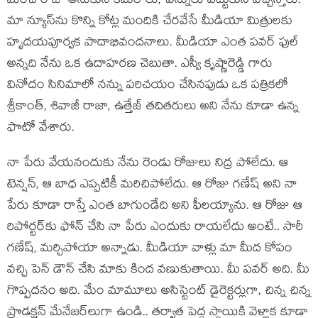
మంచి రోజు అనుకుని కెమెరాలు, పెన్నులు ప‌ట్టుకుని వ‌చ్చేస్తారు.
మా న్యూస్‌ను కొన్ని కోట్ల మందికి చేర‌వేసే మీడియా మిత్రుల‌కు
హృద‌య‌పూర్వ‌క పాదాభివంద‌నాలు. మీడియా ఎంత ప‌వ‌ర్ ఫుల్
అన్న‌ది నేను ఒక ఉదాహ‌ర‌ణ చెబుతా. ఎస్వీ కృష్ణారెడ్డి గారు
వినోదం సినిమాలో న‌న్ను ప‌రిచ‌యం చేసిన‌పుడు ఒక ప‌త్రిక‌లో
శ్రీకాంత్, శివాజీ రాజా, ఉత్తేజ్ త‌దిత‌రులు అని నేను కూడా ఉన్న
ఫొటో వేశారు.
నా పేరు వేయ‌నందుకు నేను రెండు రోజులు నిద్ర పోలేదు. ఆ
టెన్ష‌న్, ఆ బాధ ఎప్ప‌టికీ మ‌రిచిపోలేదు. ఆ రోజు గ‌ణేష్ అని నా
పేరు కూడా రాస్తే ఎంత బాగుండేది అని ఫీల‌య్యాను. ఆ రోజు ఆ
రిపోర్ట‌ర్‌కు ఫోన్ చేసి నా పేరు ఎందుకు రాయ‌లేదు అంటే.. సారీ
గ‌ణేష్‌, మ‌ర్చిపోయా అన్నాడు. మీడియా వాళ్లు మా మీద కోపం
వ‌చ్చి పెన్ డౌన్ చేసి మాకు కింద వ‌ణుకుతాయి. మీ ప‌వ‌ర్ అది. మీ
గొప్ప‌ద‌నం అది. మేం మామూలు అసిస్టెంట్ డైరెక్ట‌ర్లుగా, చిన్న చిన్న
ప్రొడ‌క్ష‌న్ మేనేజ‌ర్‌లుగా ఉండి.. త‌ర్వాత పెద్ద స్థాయికి వెళ్లాక కూడా