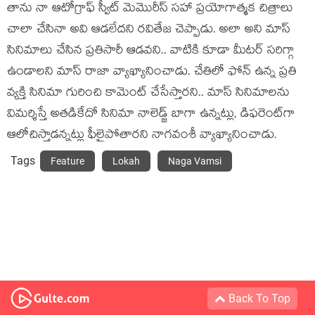
తాను నా ఆటోగ్రాఫ్ స్వీట్ మెమొరీస్ స‌హా ప్ర‌యోగాత్మ‌క చిత్రాలు
చాలా చేసినా అవి ఆడ‌లేద‌ని ర‌వితేజ చెప్పాడు. అలా అని మాస్
సినిమాలు చేసిన ప్ర‌తిసారీ ఆడ‌వ‌ని.. వాటికి కూడా మీట‌ర్ స‌రిగ్గా
ఉండాల‌ని మాస్ రాజా వ్యాఖ్యానించాడు. చేతిలో ఫోన్ ఉన్న ప్ర‌తి
వ్య‌క్తి సినిమా గురించి కామెంట్ చేసేస్తార‌ని.. మాస్ సినిమాల‌ను
విమ‌ర్శిస్తే అతడికేదో సినిమా నాలెడ్జ్ బాగా ఉన్న‌ట్లు, డిఫ‌రెంట్‌గా
ఆలోచిస్తాడ‌న్న‌ట్లు ఫీలైపోతార‌ని నాగ‌వంశీ వ్యాఖ్యానించాడు.
Tags
Feature
Lokah
Naga Vamsi
Back To Top