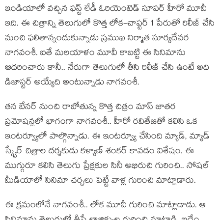
ఇండియాలో వ‌చ్చిన ఫ‌స్ట్ లేడీ ఓరియెంటెడ్ సూప‌ర్ హీరో మూవీ
ఇది. ఈ చిత్రాన్ని తెలుగులో కొత్త లోక-చాప్ట‌ర్ 1 పేరుతో రిలీజ్ చేసి
మంచి ఫ‌లితాన్నందుకున్నాడు ప్ర‌ముఖ నిర్మాత సూర్య‌దేవ‌ర
నాగ‌వంశీ. ఐతే మ‌ల‌యాళం మూవీ కాబ‌ట్టి ఈ సినిమాను
ఆద‌రించారు కానీ.. నేరుగా తెలుగులో తీసి రిలీజ్ చేసి ఉంటే అది
డిజాస్ట‌ర్ అయ్యేది అంటున్నాడు నాగ‌వంశీ.
త‌న బేన‌ర్ నుంచి రాబోతున్న కొత్త చిత్రం మాస్ జాత‌ర
ప్ర‌మోషన్ల‌లో భాగంగా నాగ‌వంశీ.. హీరో ర‌వితేజ‌తో క‌లిసి ఒక
ఇంట‌ర్వ్యూలో పాల్గొన్నాడు. ఈ ఇంట‌ర్వ్యూ చేసింది మ్యాడ్, మ్యాడ్
స్క్వేర్ చిత్రాల ద‌ర్శ‌కుడు క‌ళ్యాణ్ శంకర్ కావ‌డం విశేషం. ఈ
ముగ్గురూ క‌లిసి తెలుగు ప్రేక్ష‌కుల సినీ అభిరుచి గురించి.. సోష‌ల్
మీడియాలో సినిమా చ‌ర్చ‌లు పెట్టే వాళ్ల గురించి మాట్లాడారు.
ఈ క్ర‌మంలోనే నాగవంశీ.. లోక మూవీ గురించి మాట్లాడాడు. ఆ