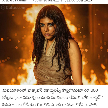
Article by
Kumar
Published on: 4:27 am, 22 October 2025
మ‌ల‌యాళంలో బాక్సాఫీస్ రికార్డుల‌న్నీ కొల్ల‌గొడుతూ రూ.300
కోట్ల‌కు పైగా వ‌సూళ్లు సాధించి సంచ‌ల‌నం రేపింది లోక‌-చాప్ట‌ర్ 1
సినిమా. ఇది లేడీ ఓరియెంటెడ్ మూవీ కావ‌డం విశేషం. సౌత్