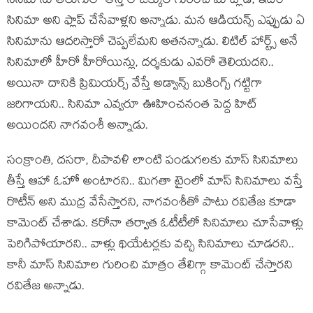
సినిమాను తెలుగులో తీస్తే లాజిక్కుల గురించి మాట్లాడి, ఇదేం
సినిమా అని ఫ్లాప్ చేసేవాళ్ల‌ని అన్నాడు. మ‌న ఆడియ‌న్స్ ఎప్పుడు ఏ
సినిమాను ఆద‌రిస్తారో చెప్ప‌లేమ‌ని అత‌న‌న్నాడు. లిటిల్ హార్ట్స్ అనే
సినిమాలో హీరో హీరోయిన్లు, ద‌ర్శ‌కుడు ఎవ‌రో తెలియ‌ద‌ని..
అయినా దానికి ప్రిమియ‌ర్స్ వేస్తే అడ్వాన్స్ బుకింగ్స్ గ‌ట్టిగా
జ‌రిగాయ‌ని.. సినిమా ఎవ్వ‌రూ ఊహించ‌నంత పెద్ద హిట్
అయింద‌ని నాగ‌వంశీ అన్నాడు.
సంక్రాంతి, ద‌స‌రా, దీపావ‌ళి లాంటి పండుగ‌ల‌కు మాస్ సినిమాలు
తీస్తే ఆహా ఓహో అంటార‌ని.. మిగ‌తా టైంలో మాస్ సినిమాలు వ‌స్తే
రొటీన్ అని ముద్ర వేసేస్తారని, నాగ‌వంశీతో పాటు ర‌వితేజ కూడా
కామెంట్ చేశాడు. క‌రోనా త‌ర్వాత ఓటీటీలో సినిమాలు చూసేవాళ్లు
పెరిగిపోయార‌ని.. వాళ్లు థియేట‌ర్లకు వ‌చ్చి సినిమాలు చూడ‌ర‌ని..
కానీ మాస్ సినిమాల గురించి మాత్రం తేలిగ్గా కామెంట్ చేస్తారని
ర‌వితేజ అన్నాడు.