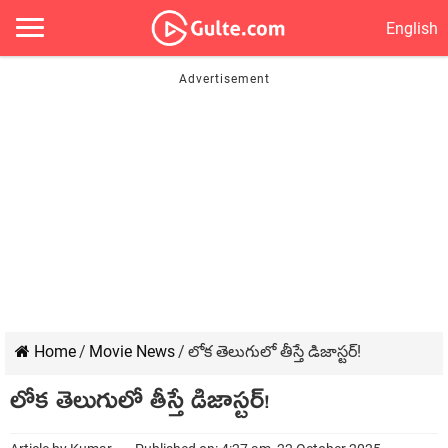
English
Home
/
Movie News
/
లోక తెలుగులో తీస్తే డిజాస్ట‌ర్!
లోక తెలుగులో తీస్తే డిజాస్ట‌ర్!