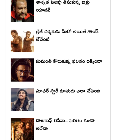
శాశ్వత సెలవు తీసుకున్న బిక్షు
యాదవ్
క్రేజీ దర్శకుడు హీరో అయితే సౌండ్
లేదేంటి
సుమంత్ కోరుకున్న ఫలితం దక్కిందా
సూపర్ స్టార్ కూతురు ఎలా చేసింది
డాటరాఫ్ రవీనా... ఫలితం కూడా
అదేనా