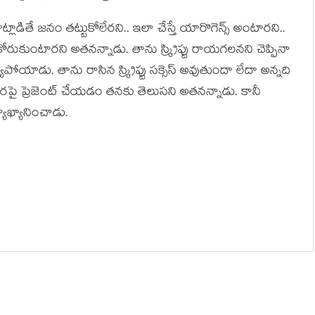
ాట్లాడితే జ‌నం త‌ట్టుకోలేర‌ని.. ఇలా చేస్తే యారొగెన్స్ అంటార‌ని..
రుకుంటార‌ని అత‌న‌న్నాడు. తాను స్క్రిప్టు రాయ‌గ‌ల‌నని చెప్పినా
్య‌పోయాడు. తాను రాసిన స్క్రిప్టు స‌క్సెస్ అవుతుందా లేదా అన్న‌ది
ర‌పై ప్రెజెంట్ చేయ‌డం త‌న‌కు తెలుస‌ని అత‌న‌న్నాడు. కానీ
్యాఖ్యానించాడు.