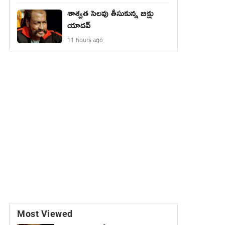
శాశ్వత సెలవు తీసుకున్న బిక్షు
యాదవ్
11 hours ago
Most Viewed