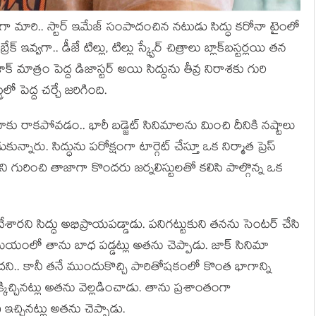
హీరోగా మారి.. స్టార్ ఇమేజ్ సంపాదంచిన న‌టుడు సిద్ధు క‌రోనా టైంలో
ఇవ్వ‌గా.. డీజే టిల్లు, టిల్లు స్క్వేర్ చిత్రాలు బ్లాక్‌బ‌స్ట‌ర్ల‌యి త‌న
జాక్ మాత్రం పెద్ద డిజాస్ట‌ర్ అయి సిద్ధును తీవ్ర నిరాశ‌కు గురి
లో పెద్ద చ‌ర్చే జ‌రిగింది.
ాకు రాకపోవ‌డం.. భారీ బ‌డ్జెట్ సినిమాల‌ను మించి దీనికి న‌ష్టాలు
్నారు. సిద్ధును ప‌రోక్షంగా టార్గెట్ చేస్తూ ఒక నిర్మాత ప్రెస్
ి గురించి తాజాగా కొంద‌రు జ‌ర్న‌లిస్టుల‌తో క‌లిసి పాల్గొన్న‌ ఒక
ర‌ని సిద్ధు అభిప్రాయ‌ప‌డ్డాడు. ప‌నిగ‌ట్టుకుని త‌న‌ను సెంట‌ర్ చేసి
‌మ‌యంలో తాను బాధ ప‌డ్డ‌ట్లు అత‌ను చెప్పాడు. జాక్ సినిమా
ేద‌ని.. కానీ త‌నే ముందుకొచ్చి పారితోష‌కంలో కొంత భాగాన్ని
క్కిచ్చిన‌ట్లు అత‌ను వెల్ల‌డించాడు. తాను ప్ర‌శాంతంగా
 ఇచ్చిన‌ట్లు అత‌ను చెప్పాడు.