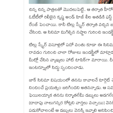
చిన్న చిన్న పాత్ర‌ల‌తో మొద‌లుపెట్టి.. ఆ త‌ర్వాత 
ఓటీటీలో రిలీజైన కృష్ణ అండ్ హిజ్ లీల అత‌డికి ఫ‌స్ట్ బ్రేక్ 
రేంజ్ పెంచాయి. కానీ టిల్లు స్క్వేర్ త‌ర్వాత వ‌చ్చిన 
చేసింది. ఆ సినిమా మిగిల్చిన న‌ష్టాల గురించి ఇండ‌స్ట్రీ
టిల్లు స్క్వేర్ వ‌సూళ్ల‌లో ప‌దో వంతు కూడా ఈ సినిమ
రావ‌డం గురించి చాలా రోజులు ఇండ‌స్ట్రీలో మాట్లాడుకున
మీట్లో చేసిన వ్యాఖ్య‌లు హాట్ టాపిక్‌గా మారాయి. దీన
ఇంట‌ర్వ్యూలో సిద్ధు స్పందించాడు.
జాక్ సినిమా విష‌యంలో త‌న‌ను కావాల‌నే టార్గెట్ చేశా
నిందించే ప్ర‌య‌త్నం జ‌రిగింద‌ని అత‌న‌న్నాడు. ఆ స
ఫెయిల‌య్యాక త‌న‌ను నిర్మాత‌లేమీ డ‌బ్బులు అడ‌గ‌ల
(దాదాపు నాలుగ‌న్న‌ర కోట్ల‌ని వార్తలు వ‌చ్చాయి) వెన‌
ప‌డుకోవాలంటే ఆ డ‌బ్బులు వెన‌క్కి ఇవ్వాలి అనిపించి