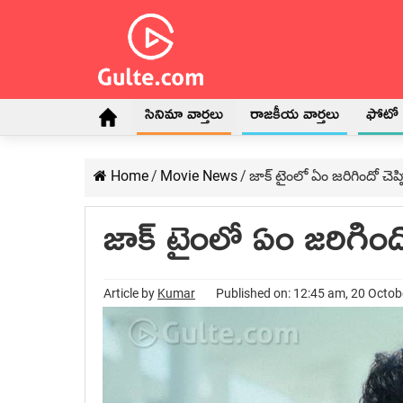
సినిమా వార్తలు
రాజకీయ వార్తలు
ఫోటో గ
Home
/
Movie News
/
జాక్ టైంలో ఏం జరిగిందో చెప్ప
జాక్ టైంలో ఏం జరిగిందో 
Article by
Kumar
Published on: 12:45 am, 20 Octo