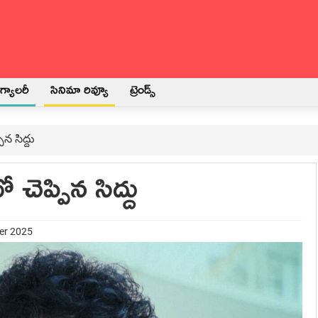
్యాలరీ
సినిమా రివ్యూ
ట్రెండ్స్
ిన సిద్దు
చెప్పిన సిద్దు
ber 2025