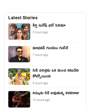
Latest Stories
కీర్తి సురేష్ భ‌లే సినిమా
5 hours ago
మాధ‌వ‌న్ గుండెలు గుబేల్‌
7 hours ago
సినీ పరిశ్రమ ఒక మంచి నటుడిని
కోల్పోయింది
9 hours ago
రిస్కుకు రెడీ అవుతున్న కనకరాజు
10 hours ago