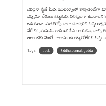
ఎవ‌రైనా స్టేజ్ మీద‌, ఇంట‌ర్వ్యూల్లో కాన్ఫిడెంట్‌గా మ
ఎప్పుడూ చేతులు కట్టుకుని, విన‌మ్రంగా ఉండాల‌ని కో
అది కూడా యారొగెన్స్ లాగా చూస్తార‌ని సిద్ధు ఆశ్చ‌ర
వేరే విష‌య‌మ‌ని.. కానీ ఒక సీన్ రాయ‌డం, దాన్ని తె
ఇలాంటివి చెబితే చాలామంది త‌ట్టుకోలేర‌ని సిద్ధు వ
Tags
Jack
Siddhu Jonnalagadda