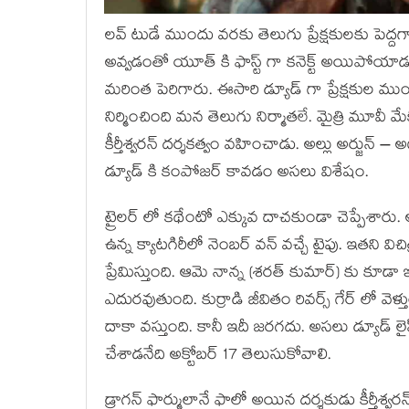
లవ్ టుడే ముందు వరకు తెలుగు ప్రేక్షకులకు పెద్
అవ్వడంతో యూత్ కి ఫాస్ట్ గా కనెక్ట్ అయిపోయాడ
మరింత పెరిగారు. ఈసారి డ్యూడ్ గా ప్రేక్షకుల ము
నిర్మించింది మన తెలుగు నిర్మాతలే. మైత్రి మూవ
కీర్తీశ్వరన్ దర్శకత్వం వహించాడు. అల్లు అర్జున్
డ్యూడ్ కి కంపోజర్ కావడం అసలు విశేషం.
ట్రైలర్ లో కథేంటో ఎక్కువ దాచకుండా చెప్పేశారు. 
ఉన్న క్యాటగిరీలో నెంబర్ వన్ వచ్చే టైపు. ఇతని వి
ప్రేమిస్తుంది. ఆమె నాన్న (శరత్ కుమార్) కు కూడా ఇతను
ఎదురవుతుంది. కుర్రాడి జీవితం రివర్స్ గేర్ లో 
దాకా వస్తుంది. కానీ ఇదీ జరగదు. అసలు డ్యూడ్ లై
చేశాడనేది అక్టోబర్ 17 తెలుసుకోవాలి.
డ్రాగన్ ఫార్ములానే ఫాలో అయిన దర్శకుడు కీర్తీశ్వరన