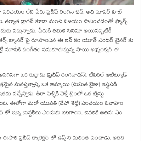
దగా పరిచయం లేని పేరు ప్రదీప్ రంగనాథన్. అది సూపర్ హిట్
ు. తర్వాత డ్రాగన్ కూడా మంచి విజయం సాధించడంతో ఫ్యాన్స్
ందుకు వస్తున్నాడు. పేరుకి తమిళ సినిమా అయినప్పటికీ
ీ మేకర్స్ బ్యానర్ పై రూపొందిన ఈ లవ్ కం యూత్ ఎంటర్ టైనర్ కు
 – అట్లీ మూవీకి సంగీతం సమకూరుస్తున్న సాయి అభ్యంక్కర్ ఈ
అనగనగా ఒక కుర్రాడు (ప్రదీప్ రంగనాథన్). టిపికల్ ఆటిట్యూడ్
చిత్రమైన మనస్తత్వాన్ని ఒక అమ్మాయి (మమిత బైజు) ఇష్టపడి
 నచ్చేస్తాడు. తీరా పెళ్ళికి వెళ్లే టైంలో ఒక ట్విస్టు
వెళ్తుంది. ఈలోగా మరో యువతి (నేహా శెట్టి) పరిచయం వివాహం
ఫ్ లో ఇన్ని మిస్టరీలు ఎందుకు జరిగాయి, చివరికి అతను ఏం
్ ఈసారి ప్రదీప్ క్యారెక్టర్ లో డెప్త్ ని మరింత పెంచాడు. అతని