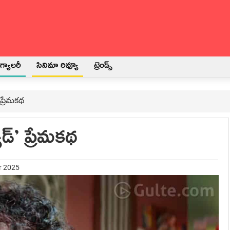
్యాలరీ
సినిమా రివ్యూ
ట్రెండ్స్
ప్రేమకథ
్’ ప్రేమకథ
r 2025