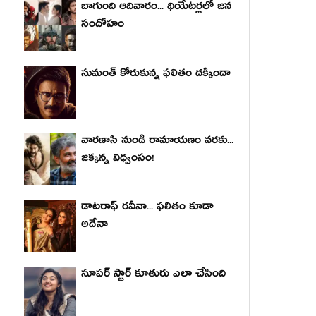
బాగుంది ఆదివారం... థియేటర్లలో జన
సందోహం
సుమంత్ కోరుకున్న ఫలితం దక్కిందా
వారణాసి నుండి రామాయణం వరకు...
జక్కన్న విధ్వంసం!
డాటరాఫ్ రవీనా... ఫలితం కూడా
అదేనా
సూపర్ స్టార్ కూతురు ఎలా చేసింది