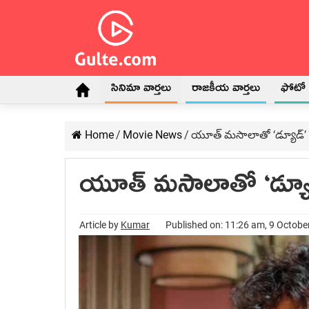
సినిమా వార్తలు
రాజకీయ వార్తలు
ఫోటో గ
Home
/
Movie News
/
యూత్ మసాలాతో ‘డ్యూడ్’ 
యూత్ మసాలాతో ‘డ్యూడ
Article by
Kumar
Published on: 11:26 am, 9 Octobe