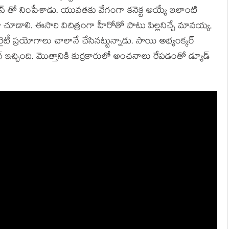
జంస్ తో నింపేశాడు. యువతకు వేగంగా కనెక్ట అయ్యే ఇలాంటి
యో చూడాలి. ఈసారి విచిత్రంగా హీరోతో పాటు పిల్లనిచ్చే మావయ్య,
టీ ప్రయోగాలు చాలానే చేసినట్టున్నాడు. సాయి అభ్యంక్కర్
ింగ్ ఇచ్చింది. మొత్తానికి కుర్రకారులో అంచనాలు రేపడంతో డ్యూడ్