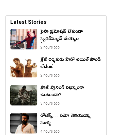
Latest Stories
పైసా ప్రమోషన్ లేకుండా
స్పైడర్‌మ్యాన్ బీభత్సం
2 hours ago
క్రేజీ దర్శకుడు హీరో అయితే సౌండ్
లేదేంటి
2 hours ago
ఫౌజీ ప్లానింగ్ విభిన్నంగా
ఉంటుందా?
3 hours ago
రోలెక్స్… ఏమో తెలియదన్న
సూర్య
4 hours ago