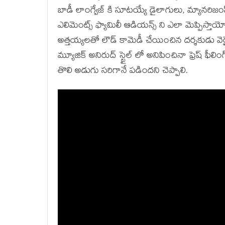
బాడీ లాంగ్వేజ్ కి సూటయ్యే డైలాగులు, మ్యానరి
ఎలిమెంట్స్ ఫ్యామిలీ ఆడియన్స్ ని ఎలా మెప్పిస్తా
అత్తయ్యలతో లౌడ్ కామెడీ చేయించిన దర్శకుడు వెరై
మ్యూజిక్ అనిరుద్ స్టైల్ లో అనిపించినా ఫ్రెష్ ఫీల
తొలి అడుగు సరిగానే పడిందని చెప్పాలి.