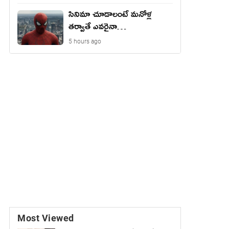
సినిమా చూడాలంటే మ‌నోళ్ల
త‌ర్వాతే ఎవ‌రైనా…
5 hours ago
Most Viewed