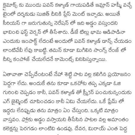
క్లైమాక్స్ కు ముందు పవన్ కళ్యాణ్ గాయపడితే ఇమ్రాన్ హష్మీ వచ్చే
టైంలో దర్శకుడు సుజిత్ దీనికి ప్లేస్ మెంట్ ఇచ్చాడు. అయితే
సీరియస్ గా జరుగుతున్న నెరేషన్ లో ఇది అడ్డం వస్తుందని
భావించి ఫస్ట్ వెర్షన్ లో తీసేశారు. డీజే టిల్లు భామ ఆడిపాడినా
ఎందుకు ఇంపాక్ట్ లేదంటే అందులో పవన్ కళ్యాణ్ డాన్స్ చేయడం
లాంటివేవీ లేవు కాబట్టి. తమన్ కూడా మిగిలిన సాంగ్స్ రేంజ్ లో
దీన్ని కంపోజ్ చేయలేదనే కామెంట్స్ వినిపిస్తున్నాయి.
ఏతావాతా చెప్పేదేంటంటే నేహా శెట్టి పాట వల్ల కలిగిన ప్రయోజనం
పెద్దగా లేదు. అందుకే తను కూడా ఒకచోట తప్ప ఎక్కడా ఓజి
గురించి చెప్పడం కానీ, పవన్ కళ్యాణ్ తో స్క్రీన్ పంచుకున్నందుకు
ఎగ్ జైట్మెంట్ చూపించడం కానీ ఏమి చేయలేదు. ఒకే ఫ్రేమ్ లో
ఇద్దరు లేనప్పుడు తను మాత్రం ఏం చేస్తుంది. ఒక్కటి మాత్రం
వాస్తవం. ఫ్లోకు అడ్డం వస్తాయని తీసేసిన పాటల వల్ల అమాంతం
కలెక్షన్లు పెరగడం లాంటివి ఉండవు. దేవర, మిరాయ్ ఎంత పెద్ద