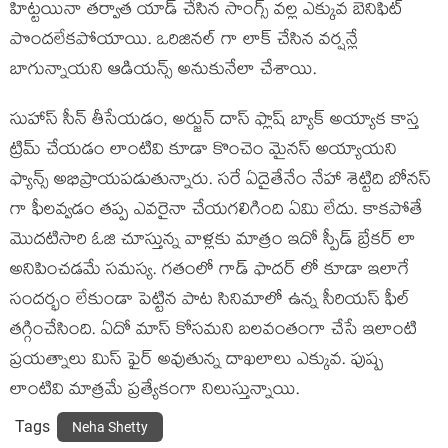
హిట్టయినా తర్వాత యాడ్ చేసిన సాంగ్స్ వల్ల ఎక్కువ బెనిఫిట్
పొందలేకపోయాయి. ఒరిజినల్ గా లాక్ చేసిన వర్షన్లే
బాగున్నాయని ఆడియన్స్ అనుకునేలా చేశాయి.
సుహాస్ సీన్ తీసేయడం, అర్జున్ దాస్ ఫ్లాష్ బ్యాక్ అయ్యాక కాస్త
ట్రిమ్ చేయడం లాంటివి కూడా కొంచెం మైనస్ అయ్యాయని
ఫ్యాన్స్ అభిప్రాయపడుతున్నారు. సరే ఏదైతేనేం నేహా శెట్టిది బోనస్
గా ఫీలవ్వడం తప్ప ఎవరైనా చేయగలిగింది ఏమి లేదు. కాకపోతే
మొదటిసారి ఓజి చూస్తున్న వాళ్లకు మాత్రం ఇదో స్పీడ్ బ్రేకర్ లా
అనిపించడమే సమస్య. గతంలో గాడ్ ఫాదర్ లో కూడా ఇలాగే
సందర్భం లేకుండా పెట్టిన పాట సినిమాలో ఉన్న సీరియస్ ఫీల్
తగ్గించేసింది. ఏదో మాస్ కోసమని బలవంతంగా చేసే ఇలాంటి
ప్రయత్నాలు మిస్ ఫైర్ అవుతున్న దాఖలాలు ఎక్కువ. పుష్ప
లాంటివి మాత్రమే ప్రత్యేకంగా నిలుస్తున్నాయి.
Tags
Neha Shetty