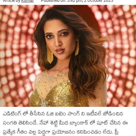
Article by
Kumar
Published on: 5:42 pm, 2 October 2025
ఎడిటింగ్ లో తీసేసిన ఓజి ఐటెం సాంగ్ ని ఇటీవలే జోడించిన
సంగతి తెలిసిందే. నేహా శెట్టి మీద బ్యాంకాక్ లో షూట్ చేసిన ఈ
ప్రత్యేక గీతం వల్ల పెద్దగా ప్రయోజనం కనిపించడం లేదు. ప్రీ