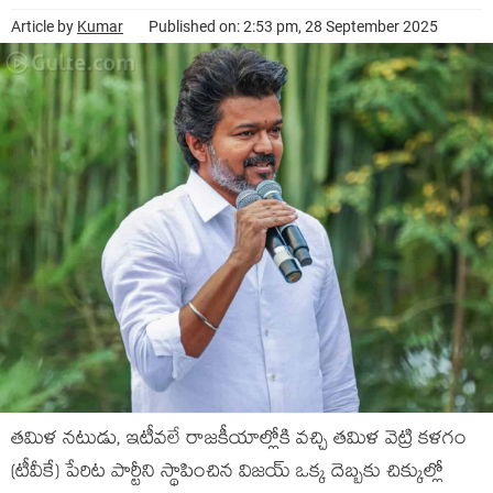
Article by
Kumar
Published on: 2:53 pm, 28 September 2025
తమిళ నటుడు, ఇటీవలే రాజకీయాల్లోకి వచ్చి తమిళ వెట్రి కళగం
(టీవీకే) పేరిట పార్టీని స్థాపించిన విజయ్ ఒక్క దెబ్బకు చిక్కుల్లో