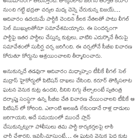
అనుమానంగా తెలుస్తోంది. తొక్కిసలాట జరిగిన తర్వాత కరూర్
నుంచి గట్టి భద్రతా చర్యల మధ్య చెన్నై చేరుకున్న విజయ్…
ఆదివారం ఉదయమే పార్టీకి చెందిన కీలక నేతలతో పాటు లీగల్
సెల్ ముఖ్యులతోనూ సమావేశమయ్యారు. ఈ సందర్భంగా
పార్టీపై ఇతర పార్టీలు చేస్తున్న కుట్రలు, వాటిని ఎదుర్కొనే తీరుపై
సమావేశంలో సుదీర్ఘ చర్చ జరిగింది. ఈ చర్చలోనే సీబీఐ విచారణ
కోరుతూ కోర్టును ఆశ్రయించాలని తీర్మానించారు.
అనుకున్నదే తడవుగా ఆదివారం మధ్యాహ్నం టీవీకే లీగల్ సెల్
మద్రాస్ హైకోర్టులో పిటిషన్ దాఖలు చేసింది. కరూర్ తొక్కిసలాట
ఘటన వెనుక కుట్ర ఉందని, దీనిని నిగ్గు తేల్చాలంటే స్వతంత్ర
దర్యాప్తు సంస్థగా ఉన్న సీబీఐ చేత విచారణ చేయించాలని టీవీకే ఆ
పిటిషన్ లో కోరింది. ఎలాంటి అలజడి లేకుండానే రాళ్ల దాడులు
జరిగాయని, అదే సమయంలో ముందే ప్లాన్
చేసుకున్నట్లుగా పోలీసులు తమ పార్టీ కార్యకర్తలపై లాఠీ
చార్జీ చేశారని, ఇవన్నీచూస్తుంటే… ఈ ఘటన వెనుక పెద్ద కుట్ర