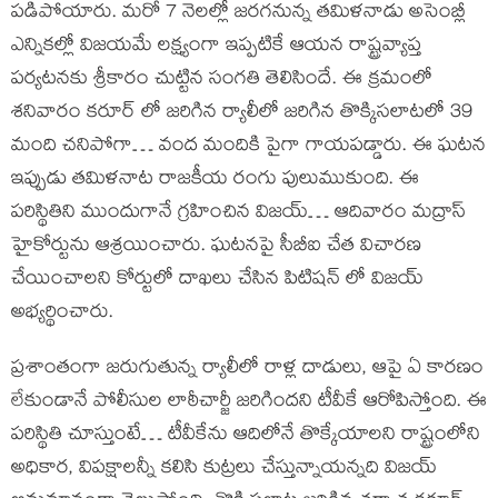
పడిపోయారు. మరో 7 నెలల్లో జరగనున్న తమిళనాడు అసెంబ్లీ
ఎన్నికల్లో విజయమే లక్ష్యంగా ఇప్పటికే ఆయన రాష్ట్రవ్యాప్త
పర్యటనకు శ్రీకారం చుట్టిన సంగతి తెలిసిందే. ఈ క్రమంలో
శనివారం కరూర్ లో జరిగిన ర్యాలీలో జరిగిన తొక్కిసలాటలో 39
మంది చనిపోగా… వంద మందికి పైగా గాయపడ్డారు. ఈ ఘటన
ఇప్పుడు తమిళనాట రాజకీయ రంగు పులుముకుంది. ఈ
పరిస్థితిని ముందుగానే గ్రహించిన విజయ్… ఆదివారం మద్రాస్
హైకోర్టును ఆశ్రయించారు. ఘటనపై సీబీఐ చేత విచారణ
చేయించాలని కోర్టులో దాఖలు చేసిన పిటిషన్ లో విజయ్
అభ్యర్థించారు.
ప్రశాంతంగా జరుగుతున్న ర్యాలీలో రాళ్ల దాడులు, ఆపై ఏ కారణం
లేకుండానే పోలీసుల లాఠీచార్జీ జరిగిందని టీవీకే ఆరోపిస్తోంది. ఈ
పరిస్థితి చూస్తుంటే… టీవీకేను ఆదిలోనే తొక్కేయాలని రాష్ట్రంలోని
అధికార, విపక్షాలన్నీ కలిసి కుట్రలు చేస్తున్నాయన్నది విజయ్