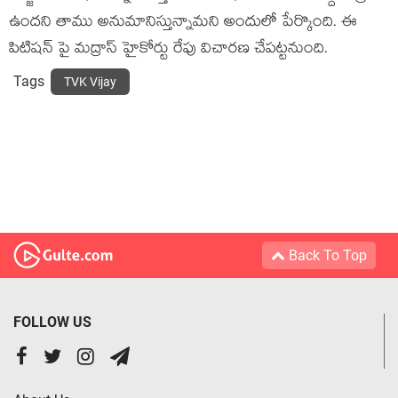
ఉందని తాము అనుమానిస్తున్నామని అందులో పేర్కొంది. ఈ
పిటిషన్ పై మద్రాస్ హైకోర్టు రేపు విచారణ చేపట్టనుంది.
Tags
TVK Vijay
Back To Top
FOLLOW US