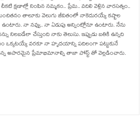
చీకటి క్షణాల్లో నింపిన నమ్మకం.. ప్రేమ.. వదిలి వెళ్లిన వారసత్వం..
మీ మంచితనం తాలూకు వెలుగు జీవితంలో నాకెదురయ్యే కష్టాల
 ఉంటారు. నా నవ్వు.. నా ఏడుపు అన్నింట్లోనూ ఉంటారు. నేను
నిలబడేలా చేస్తుంది నాకు తెలుసు. ఇప్పుడు బతికి ఉన్నది
లీ మనం ఒక్కటయ్యే వరకూ నా హృదయాన్ని పదిలంగా పట్టుకునే
అపారమైన ప్రేమాభిమానాల్ని తాజా పోస్ట్ తో వెల్లడించారు.