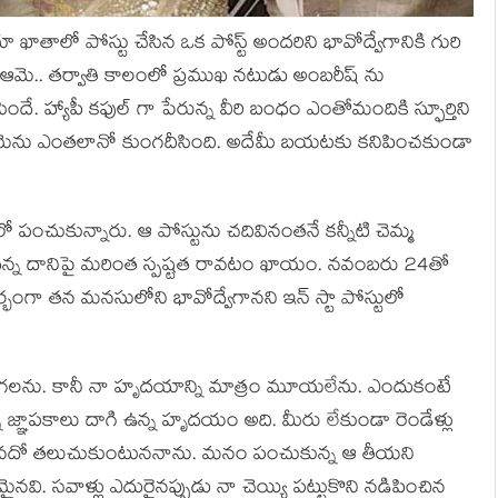
ాలో పోస్టు చేసిన ఒక పోస్ట్ అందరిని భావోద్వేగానికి గురి
న ఆమె.. తర్వాతి కాలంలో ప్రముఖ నటుడు అంబరీష్ ను
 హ్యాపీ కఫుల్ గా పేరున్న వీరి బంధం ఎంతోమందికి స్ఫూర్తిని
ం ఆమెను ఎంతలానో కుంగదీసింది. అదేమీ బయటకు కనిపించకుండా
 లో పంచుకున్నారు. ఆ పోస్టును చదివినంతనే కన్నీటి చెమ్మ
దన్న దానిపై మరింత స్పష్టత రావటం ఖాయం. నవంబరు 24తో
భంగా తన మనసులోని భావోద్వేగానని ఇన్ స్టా పోస్టులో
గలను. కానీ నా హృదయాన్ని మాత్రం మూయలేను. ఎందుకంటే
ో జ్ఞాపకాలు దాగి ఉన్న హృదయం అది. మీరు లేకుండా రెండేళ్లు
లువైనదో తలుచుకుంటుననాను. మనం పంచుకున్న ఆ తీయని
ర్వమైనవి. సవాళ్లు ఎదురైనప్పుడు నా చెయ్యి పట్టుకొని నడిపించిన