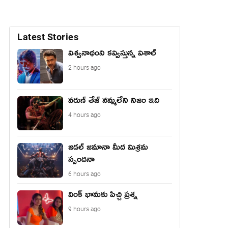
Latest Stories
విశ్వనాథంని కవ్విస్తున్న విశాల్
2 hours ago
వరుణ్ తేజ్ నమ్మలేని నిజం ఇది
4 hours ago
జడల్ జమానా మీద మిశ్రమ
స్పందనా
6 hours ago
వింక్ భామకు పిచ్చి ప్రశ్న
9 hours ago