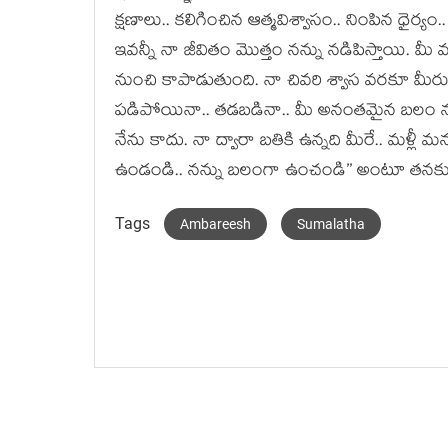
క్షణాలు.. కలిగించిన ఆత్మవిశ్వాసం.. నింపిన ధైర్యం.. 
ఇవన్నీ నా జీవితం మొత్తం నన్ను నడిపిస్తాయి. 
నుంచి కాపాడుతుంది. నా చివరి శ్వాస వరకూ మీరు
పడిపోయినా.. తడబడినా.. మీ అనంతమైన బలం నన్ను 
నేను కాదు. నా ద్వారా బతికి ఉన్నది మీరే.. మళ్
ఉండండి.. నన్ను బలంగా ఉంచండి’’ అంటూ తనకున్న 
Tags
Ambareesh
Sumalatha