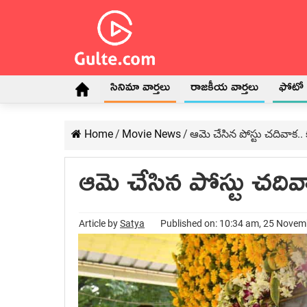
సినిమా వార్తలు
రాజకీయ వార్తలు
ఫోటో గ
Home
/
Movie News
/
ఆమె చేసిన పోస్టు చదివాక.. క
ఆమె చేసిన పోస్టు చదివాక
Article by
Satya
Published on: 10:34 am, 25 Nove