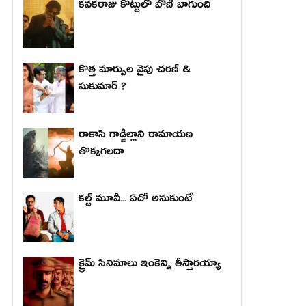
కనకరాజు కొట్టులో బోణీ బాగుంది
కొత్త మార్పుల వైపు చరణ్ &
సుకుమార్ ?
రాకాసి గాడ్జిల్లాని రామాయణ
తొక్కగలదా
కల్ట్ మూవీ... ఏదో అనుకుంటే
క్రైమ్ సినిమాలు ఇంకెన్ని తీస్తారయ్యా