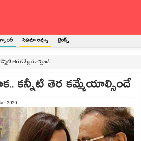
్యాలరీ
సినిమా రివ్యూ
ట్రెండ్స్
న్నీటి తెర కమ్మేయాల్సిందే
.. కన్నీటి తెర కమ్మేయాల్సిందే
mber 2020