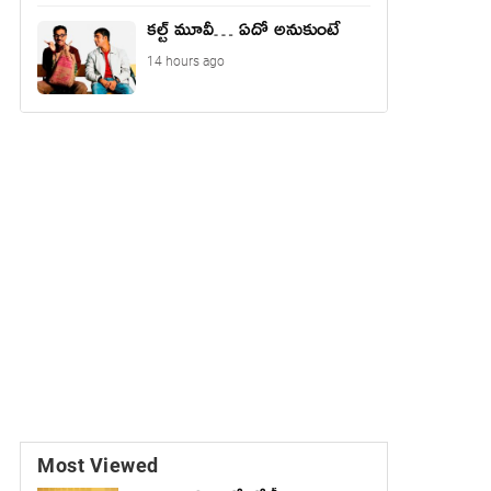
కల్ట్ మూవీ… ఏదో అనుకుంటే
14 hours ago
Most Viewed