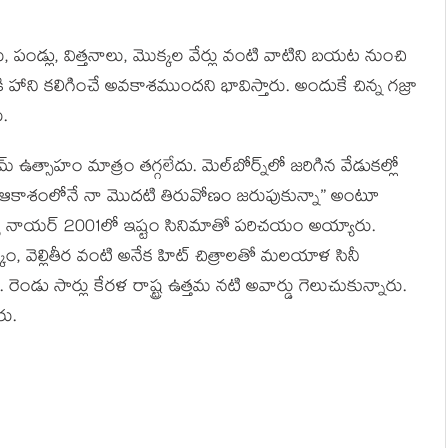
లు, పండ్లు, విత్తనాలు, మొక్కల వేర్లు వంటి వాటిని బయట నుంచి
కి హాని కలిగించే అవకాశముందని భావిస్తారు. అందుకే చిన్న గజ్రా
ు.
 ఉత్సాహం మాత్రం తగ్గలేదు. మెల్‌బోర్న్‌లో జరిగిన వేడుకల్లో
 “ఆకాశంలోనే నా మొదటి తిరువోణం జరుపుకున్నా” అంటూ
వ్యా నాయర్ 2001లో ఇష్టం సినిమాతో పరిచయం అయ్యారు.
ం, వెల్లితీర వంటి అనేక హిట్ చిత్రాలతో మలయాళ సినీ
ండు సార్లు కేరళ రాష్ట్ర ఉత్తమ నటి అవార్డు గెలుచుకున్నారు.
ు.