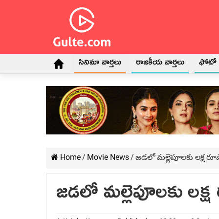
సినిమా వార్తలు
రాజకీయ వార్తలు
ఫోటో గ
Home
/
Movie News
/
జడలో మల్లెపూలకు లక్ష 
జడలో మల్లెపూలకు లక