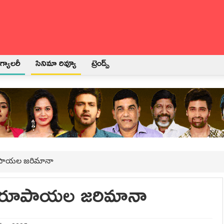
్యాలరీ
సినిమా రివ్యూ
ట్రెండ్స్
రూపాయల జరిమానా
్ష రూపాయల జరిమానా