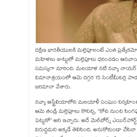
దక్షిణ భారతీయులకి మల్లెపూలంటే ఎంత ప్రత్యేకమో చ
మహిళలు జుట్టులో మల్లెపూలు ధరించడం ఆనవాయిత
సమస్యగా మారింది. మలయాళ నటి నవ్యా నాయర్ త
విమానాశ్రయంలో ఆమె దగ్గర 15 సెంటీమీటర్ల పొడవ
జరిమానా వేశారు.
నవ్యా ఆస్ట్రేలియాలోని మలయాళీ సంఘం నిర్వహించ
ఆమె తండ్రి మల్లెపూలు కొనిచ్చి, “కోచి నుంచి సిం
పెట్టుకో” అని ఇచ్చారు. అదే మెల్‌బోర్న్ ఎయిర్‌పోర్ట్
విరుద్ధమని అక్కడే తెలిసింది. అనుకోకుండా చేసినా