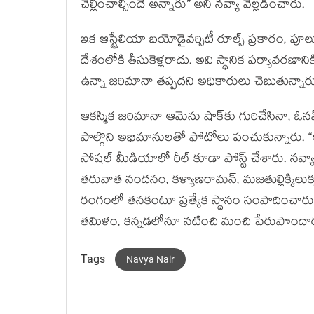
చెల్లించాల్సిందే అన్నారు” అని నవ్యా వెల్లడించారు.
ఇక ఆస్ట్రేలియా బయోడైవర్సిటీ రూల్స్ ప్రకారం, పూ
దేశంలోకి తీసుకెళ్లరాదు. అవి స్థానిక పర్యావరణాని
ఉన్నా జరిమానా తప్పదని అధికారులు చెబుతున్నార
ఆకస్మిక జరిమానా ఆమెను షాక్‌కు గురిచేసినా, ఓనమ్
పాల్గొని అభిమానులతో ఫోటోలు పంచుకున్నారు.
సోషల్ మీడియాలో రీల్ కూడా పోస్ట్ చేశారు. న
తరువాత నందనం, కళ్యాణరామన్, మజతుల్లిక్కిలుక్క
రంగంలో తనకంటూ ప్రత్యేక స్థానం సంపాదించారు. రె
తమిళం, కన్నడలోనూ నటించి మంచి పేరుపొందార
Tags
Navya Nair