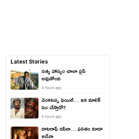
Latest Stories
సత్య హాస్యం చాలా ప్లస్
అవుతోంది
4 hours ago
వెంక‌ట‌ప్ప ఫెయిల్… ఇక మాలిక్
ఏం చేస్తాడో?
5 hours ago
డాటరాఫ్ రవీనా… ఫలితం కూడా
అదేనా