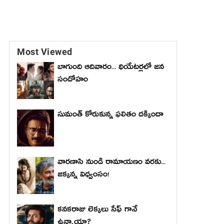
Most Viewed
బాగుంది ఆదివారం... థియేటర్లలో జన
సందోహం
సుమంత్ కోరుకున్న ఫలితం దక్కిందా
వారణాసి నుండి రామాయణం వరకు...
జక్కన్న విధ్వంసం!
కనకరాజు లెక్కలు సేఫ్ గానే
ఉన్నాయా?