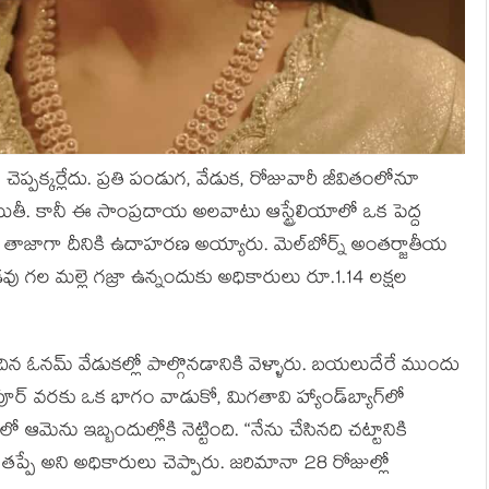
ెప్పక్కర్లేదు. ప్రతి పండుగ, వేడుక, రోజువారీ జీవితంలోనూ
ీ. కానీ ఈ సాంప్రదాయ అలవాటు ఆస్ట్రేలియాలో ఒక పెద్ద
ాజాగా దీనికి ఉదాహరణ అయ్యారు. మెల్‌బోర్న్ అంతర్జాతీయ
ు గల మల్లె గజ్రా ఉన్నందుకు అధికారులు రూ.1.14 లక్షల
ిన ఓనమ్ వేడుకల్లో పాల్గొనడానికి వెళ్ళారు. బయలుదేరే ముందు
గపూర్‌ వరకు ఒక భాగం వాడుకో, మిగతావి హ్యాండ్‌బ్యాగ్‌లో
‌లో ఆమెను ఇబ్బందుల్లోకి నెట్టింది. “నేను చేసినది చట్టానికి
 తప్పే అని అధికారులు చెప్పారు. జరిమానా 28 రోజుల్లో