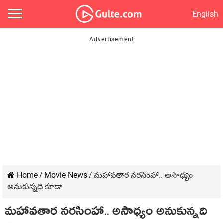
English
Home
/
Movie News
/
మ‌హావ‌తార న‌ర‌సింహా.. అసాధ్యం
అనుకున్న‌ది కూడా
మ‌హావ‌తార న‌ర‌సింహా.. అసాధ్యం అనుకున్న‌ది