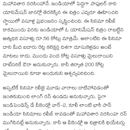
మ‌హావ‌తార న‌ర‌సింహానే. ఇండియాలో పెద్ద‌గా పాపుల‌ర్ కాని
యానిమేష‌న్ జాన‌ర్లో తెర‌కెక్కిన ఈ చిత్రం ఎవ్వ‌రూ ఊహించ‌ని
స్థాయిలో వ‌సూళ్ల ప్ర‌భంజ‌నం సృష్టించింది. ఈ సినిమా రిలీజ్
కాక‌ముందు వ‌ర‌కు ఇండియాలో ఓ యానిమేష‌న్ చిత్రం రాబ‌ట్టిన
అత్య‌ధిక వ‌సూళ్లు రూ.56 కోట్లు మాత్ర‌మే. అలాంటిది ఈ సినిమా
దాని మీద ఐదారు రెట్ల క‌లెక్ష‌న్ల దిశ‌గా దూసుకెళ్ల‌డం అంటే
మాట‌లు కాదు. ముందు వంద కోట్ల వ‌సూళ్లు మైలురాయిని
దాటేస‌రికే ఔరా అనుకున్నారు. కానీ త‌ర్వాత 200 కోట్ల
మైలురాయిని కూడా అందుకుని ఆశ్చ‌ర్య‌ప‌రిచింది.
అప్ప‌టికే సినిమా రిలీజై మూడు వారాలు దాటిపోవ‌డంతో
ఇంత‌కుమించి లాంగ్ ర‌న్ ఉండ‌దు అనుకున్నారు. పైగా
ఇండిపెండెన్స్ డే వీకెండ్లో వార్-2, కూలీ లాంటి భారీ పాన్
ఇండియా సినిమాలు రిలీజ్ కావ‌డంతో మ‌హావ‌తార న‌ర‌సింహ ర‌న్
ముగిసిన‌ట్లే అనుకున్నారు. కానీ ఆ వీకెండ్లో ఆ చిత్రానికి థియేట‌ర్లు