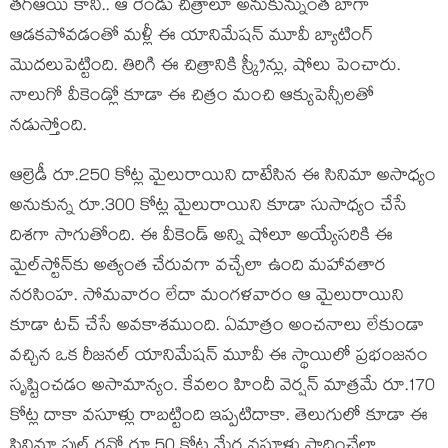
త‌గ్ఆయి కానీ.. ఆ రెండు చిత్రాలూ అనుకున్నుంత బాగా
ఆడ‌క‌పోవ‌డంతో మ‌ళ్లీ ఈ యానిమేష‌న్ మూవీ బ్యాటింగ్
మొద‌లుపెట్టింది. తిరిగి ఈ చిత్రానికి స్క్రీన్లు, షోలు పెంచారు.
నాలుగో వీకెండ్లో కూడా ఈ చిత్రం మంచి ఆక్యుపెన్సీల‌తో
న‌డుస్తోంది.
ఆల్రెడీ రూ.250 కోట్ల మైలురాయిని దాటేసిన ఈ సినిమా అసాధ్యం
అనుకున్న రూ.300 కోట్ల మైలురాయిని కూడా సుసాధ్యం చేసే
దిశ‌గా సాగుతోంది. ఈ వీకెండ్ అన్ని షోలూ అయ్యేస‌రికి ఈ
మైల్‌స్టోన్‌కు అత్యంత చేరువగా వ‌చ్చేలా ఉంది మ‌హావ‌తార
న‌ర‌సింహ. సోమ‌వారం లేదా మంగ‌ళ‌వారం ఆ మైలురాయిని
కూడా ట‌చ్ చేసే అవ‌కాశ‌ముంది. ఏమాత్రం అంచ‌నాలు లేకుండా
వ‌చ్చిన ఒక రీజ‌న‌ల్ యానిమేష‌న్ మూవీ ఈ స్థాయిలో ప్ర‌భంజ‌నం
సృష్టించ‌డం అసామాన్యం. కేవ‌లం హిందీ వెర్ష‌న్ మాత్ర‌మే రూ.170
కోట్ల దాకా వ‌సూళ్లు రాబ‌ట్టింది ఇప్ప‌టిదాకా. తెలుగులో కూడా ఈ
సినిమా ఫుల్ ర‌న్లో రూ.50 కోట్ల మేర వ‌సూళ్లు సాధించేలా