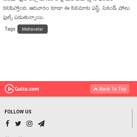
క‌నిపిస్తోంది. ఆదివారం కూడా ఈ సినిమాకు ఫ‌స్ట్, సెకండ్ షోలు
ఫుల్స్ ప‌డుతున్నాయి.
Tags
Mahavatar
Back To Top
FOLLOW US