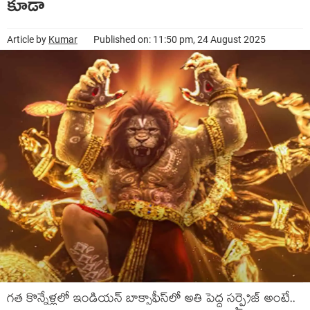
కూడా
Article by
Kumar
Published on: 11:50 pm, 24 August 2025
గ‌త కొన్నేళ్ల‌లో ఇండియన్ బాక్సాఫీస్‌లో అతి పెద్ద స‌ర్ప్రైజ్ అంటే..