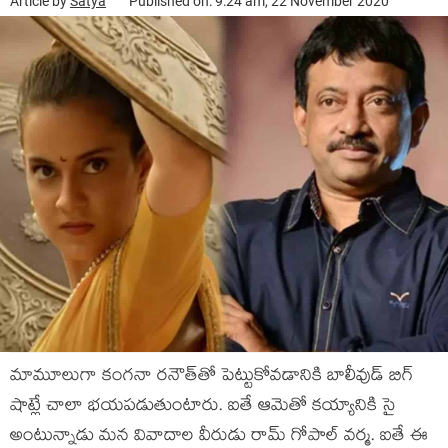
Article by
Satya
Published on: 9:24 am, 22 November 2020
మామూలుగా కంగనా రనౌత్‌తో పెట్టుకోవడానికి బాలీవుడ్ బిగ్
షాట్లే చాలా భయపడుతుంటారు. ఐతే ఆమెతో కయ్యానికి సై
అంటున్నాడు మన వివాదాల వీరుడు రామ్ గోపాల్ వర్మ. ఐతే ఈ