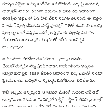
కయ్యం ఏదైనా ఇష్యూ మీదేమో అనుకోకండి. వర్మ సై అంటున్నది
బాక్సాఫీస్ వార్‌కు. కంగనా జయలలిత జీవిత కథ ఆధారంగా
తెరకెక్కిన ‘తలైవి’లో లీడ్ రోల్ చేసిన సంగతి తెలిసిందే. ఈ చిత్రం
షూటింగ్ పూర్తి చేసుకుని పోస్ట్ ప్రొడక్షన్ దశలో ఉంది. థియేటర్లు
పూర్తి స్థాయిలో ఎప్పుడు నడిస్తే అప్పుడు ఈ చిత్రాన్ని విడుదల
చేయాలనుకుంటున్నారు. ఫిబ్రవరిలో రిలీజ్ ఉండొచ్చని
భావిస్తున్నారు.
ఆ సినిమాకు పోటీగా తన ‘శశికళ’ చిత్రాన్ని విడుదల
చేయబోతున్నట్లు వర్మ ప్రకటించాడు. జయలలితకు అత్యంత
సన్నిహితురాలైన శశికళ జీవితం ఆధారంగా వర్మ ఎప్పుడో సినిమా
ప్రకటించాడు. మధ్యలో దాన్ని పట్టించుకోకుండా వదిలేశాడు.
కానీ ఇప్పుడు ఉన్నట్లుండి ఆ సినిమా మేకింగ్ గురించి అప్ డేట్
ఇచ్చాడు. ఇంతకుముందు వర్మతో ‘లక్ష్మీస్ ఎన్టీఆర్’ తీసిన వైఎస్సార్