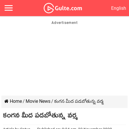
English
Home
/
Movie News
/
కంగన మీద పడబోతున్న వర్మ
కంగన మీద పడబోతున్న వర్మ