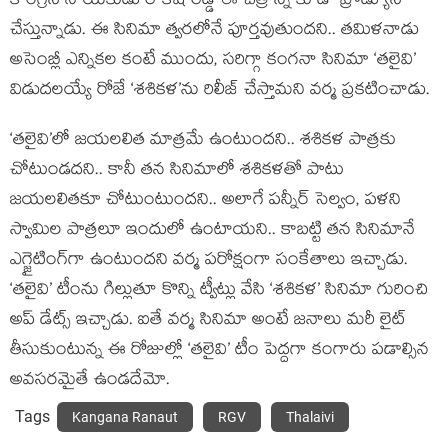
కాంగ్రెస్ నాయకుడు రాకేష్ రెడ్డే ఈ చిత్రాన్ని కూడా ప్రొడ్యూస్
చేస్తున్నాడు. ఈ సినిమా త్వరలోనే పూర్తవుతుందని.. తమిళనాడు
అసెంబ్లీ ఎన్నికల కంటే ముందు, సరిగ్గా కంగనా సినిమా ‘తలైవి’
విడుదలయ్యే రోజే ‘శశికళ’ను రిలీజ్ చేస్తామని వర్మ ప్రకటించాడు.
‘తలైవి’లో జయలలిత మాత్రమే ఉంటుందని.. శశికళ పాత్రకు
చోటుండదని.. కానీ తన సినిమాలో శశికళతో పాటు
జయలలితకూ చోటుంటుందని.. అలాగే పన్నీర్ సెల్వం, పళని
స్వామిల పాత్రలూ ఇందులో ఉంటాయని.. కాబట్టి తన సినిమానే
ఎగ్జైటింగ్‌గా ఉంటుందని వర్మ పరోక్షంగా సంకేతాలు ఇచ్చాడు.
‘తలైవి’ టీంను గిల్లుతూ కొన్ని ట్వీట్లు వేసి ‘శశికళ’ సినిమా గురించి
అప్ డేట్స్ ఇచ్చాడు. ఐతే వర్మ సినిమా అంటే జనాలు మరీ లైట్
తీసుకుంటున్న ఈ రోజుల్లో ‘తలైవి’ టీం పెద్దగా కంగారు పడాల్సిన
అవసరమైతే ఉండదేమో.
Tags
Kangana Ranaut
RGV
Thalaivi