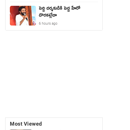
పెద్ది దర్శకుడికి పెద్ద హీరో
దొరకట్లేదా
6 hours ago
Most Viewed