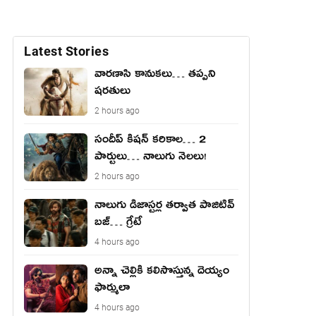
Latest Stories
వారణాసి కానుకలు… తప్పని
షరతులు
2 hours ago
సందీప్ కిషన్ కరికాల… 2
పార్టులు… నాలుగు నెలలు!
2 hours ago
నాలుగు డిజాస్ట‌ర్ల త‌ర్వాత పాజిటివ్
బ‌జ్… గ్రేటే
4 hours ago
అన్నా చెల్లికి కలిసొస్తున్న దెయ్యం
ఫార్ములా
4 hours ago