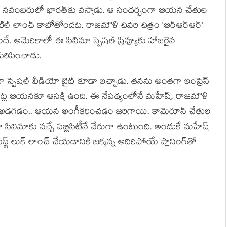
ూన్ నవంబరులో భారత్‌కు వస్తాడు. ఆ సందర్భంగా ఆయన చేతుల
టిల్ లాంచ్ కాబోతోందట. రాజమౌళి చివరి చిత్రం ‘ఆర్ఆర్ఆర్’
దే. అమెరికాలో ఈ సినిమా స్పెషల్ ప్రివ్యూకు హాజరైన
ురిపించాడు.
 స్పెషల్ వీడియో బైట్ కూడా ఇచ్చాడు. తనను అంతగా ఇంప్రెస్
పట్ల ఆయనకూ ఆసక్తి ఉంది. ఈ నేపథ్యంలోనే మహేష్, రాజమౌళి
 టీం అడగడం.. ఆయన అంగీకరించడం జరిగాయి. కామెరూన్ చేతుల
సినిమాకు వచ్చే పబ్లిసిటీనే వేరుగా ఉంటుంది. అందుకే మహేష్
్ట్ లుక్ లాంచ్ చేయడానికి జక్కన్న అదిరిపోయే ప్లానింగ్‌తో