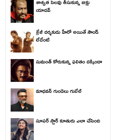
శాశ్వత సెలవు తీసుకున్న బిక్షు
యాదవ్
క్రేజీ దర్శకుడు హీరో అయితే సౌండ్
లేదేంటి
సుమంత్ కోరుకున్న ఫలితం దక్కిందా
మాధ‌వ‌న్ గుండెలు గుబేల్‌
సూపర్ స్టార్ కూతురు ఎలా చేసింది