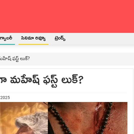
్యాలరీ
సినిమా రివ్యూ
ట్రెండ్స్
ేష్ ఫస్ట్ లుక్?
 మహేష్ ఫస్ట్ లుక్?
t 2025