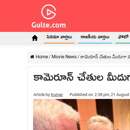
సినిమా వార్తలు
రాజకీయ వార్తలు
ఫోటో గ
Home
/
Movie News
/
కామెరూన్ చేతుల మీదుగా మహ
కామెరూన్ చేతుల మీదుగా
Article by
Kumar
Published on: 2:38 pm, 21 Augus