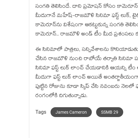
సంగతి తెలిసిందే. దాని ప్రమోషన్ కోసం కామెర
మీదుగానే మహేష్-రాజమౌళి సినిమా ఫస్ట్ లుక్, టై
కామెరూన్‌ను విశేషంగా ఆకట్టుకున్న సంగతి తెలిసిం
కామెరూన్.. రాజమౌళి అండ్ టీం మీద ప్రశంసలు క
ఈ సినిమాలో పాత్రలు, సన్నివేశాలను కొనియాడుతూ
చేసిన రాజమౌళి నుంచి రాబోయే తర్వాతి సినిమా 
సినిమా ఫస్ట్ లుక్ లాంచ్ చేయడానికి ఆయన్ని
మీదుగా ఫస్ట్ లుక్ లాంచ్ అయితే అంతర్జాతీయంగా 
పుట్టిన రోజును కూడా స్కిప్ చేసి నవంబరు నెలలో ఫస
రంగంలోకి దిగుతున్నాడు.
Tags
James Cameron
SSMB 29