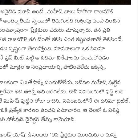
ోస్ట్ అవైటెడ్ మూవీ అంటే.. మహేష్ బాబు హీరోగా రాజమౌళి
ో అంతర్జాతీయ స్థాయిలో తిరుగులేని గుర్తింపు సంపాదించిన
వ్యాప్తంగా ప్రేక్షకులు ఎదురు చూస్తున్నారు. తన ప్రతి
కి రాజమౌళి తన టీంతో కలిసి ఎంత కష్టపడతాడో తెలిసిందే.
డని స్పష్టంగా తెలుస్తోంది. మామూలుగా ఒక సినిమా
్రెస్ మీట్ పెట్టి ఆ సినిమా విశేషాలను పంచుకోవడం
 మాత్రం ఆ సంప్రదాయాన్ని పాటించలేదు జక్కన్న.
ధికారికంగా ఏ విశేషాన్నీ పంచుకోలేదు. ఇటీవల మహేష్ పుట్టిన
్తారేమో అని ఆశిస్తే అదీ జరగలేదు. కానీ నవంబరులో ఫస్ట్ లుక్
ే మహేష్ పుట్టిన రోజు కాదని.. నవంబరులోనే ఈ సినిమా టైటిల్,
డానికి ప్రత్యేక కారణం ఉందని సమాచారం. ఆ నెలలో ఓ విశిష్ట
ాలీవుడ్ డైరెక్టర్ జేమ్స్ కామెరూన్.
ైర్ అండ్ యాష్’ డిసెంబరు 19న ప్రేక్షకుల ముందుకు రానున్న