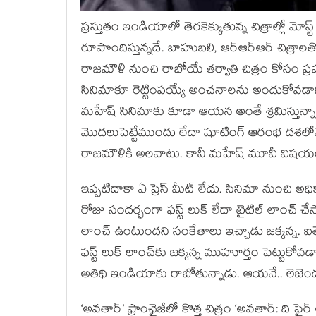
ప్రస్తుతం ఇండియాలో తెరకెక్కుతున్న చిత్రాల్లో మ
రూపొందిస్తున్నదే. బాహుబలి, ఆర్ఆర్ఆర్ చిత్రాలత
రాజమౌళి నుంచి రాబోయే తర్వాతి చిత్రం కోసం ప్రపంచ
సినిమాకూ రెట్టింపయ్యే అంచనాలను అందుకోవడాని
మహేష్ సినిమాకు కూడా ఆయన అంతే శ్రమిస్తున్నా
మొదలుపెట్టేముందు లేదా షూటింగ్ ఆరంభ దశలోనే ప
రాజమౌళికి అలవాటు. కానీ మహేష్ మూవీ విషయంలో
ఇప్పటిదాకా ఏ ప్రెస్ మీట్ లేదు. సినిమా నుంచి అ
రోజు సందర్భంగా ఫస్ట్ లుక్ లేదా టైటిల్ లాంచ్ చేస
లాంచ్ ఉంటుందని సంకేతాలు ఇచ్చాడు జక్కన్న. ఐత
ఫస్ట్ లుక్ లాంచ్‌కు జక్కన్న ముహూర్తం పెట్టుకోవ
అతిథి ఇండియాకు రాబోతున్నాడు. ఆయనే.. లెజెండరీ హ
‘అవతార్’ ఫ్రాంఛైజీలో కొత్త చిత్రం ‘అవతార్: ది ఫ