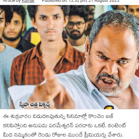
Article by
Kumar
Published on: 12:32 pm, 21 August 2025
ఈ శుక్రవారం విడుదలవుతున్న సినిమాల్లో కొంచెం బజ్
కనిపిస్తోంది అనుపమ పరమేశ్వరన్ పరదాకు ఒకటే. కంటెంట్
మీద నమ్మకంతో రెండు రోజుల ముందే ప్రీమియర్లు వేశారు.