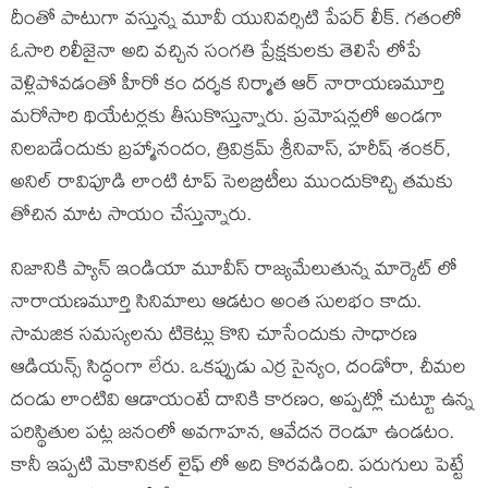
దీంతో పాటుగా వస్తున్న మూవీ యునివర్సిటి పేపర్ లీక్. గతంలో
ఓసారి రిలీజైనా అది వచ్చిన సంగతి ప్రేక్షకులకు తెలిసే లోపే
వెళ్లిపోవడంతో హీరో కం దర్శక నిర్మాత ఆర్ నారాయణమూర్తి
మరోసారి థియేటర్లకు తీసుకొస్తున్నారు. ప్రమోషన్లలో అండగా
నిలబడేందుకు బ్రహ్మానందం, త్రివిక్రమ్ శ్రీనివాస్, హరీష్ శంకర్,
అనిల్ రావిపూడి లాంటి టాప్ సెలబ్రిటీలు ముందుకొచ్చి తమకు
తోచిన మాట సాయం చేస్తున్నారు.
నిజానికి ప్యాన్ ఇండియా మూవీస్ రాజ్యమేలుతున్న మార్కెట్ లో
నారాయణమూర్తి సినిమాలు ఆడటం అంత సులభం కాదు.
సామజిక సమస్యలను టికెట్లు కొని చూసేందుకు సాధారణ
ఆడియన్స్ సిద్ధంగా లేరు. ఒకప్పుడు ఎర్ర సైన్యం, దండోరా, చీమల
దండు లాంటివి ఆడాయంటే దానికి కారణం, అప్పట్లో చుట్టూ ఉన్న
పరిస్థితుల పట్ల జనంలో అవగాహన, ఆవేదన రెండూ ఉండటం.
కానీ ఇప్పటి మెకానికల్ లైఫ్ లో అది కొరవడింది. పరుగులు పెట్టే