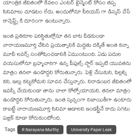
యాంత్రిక జీవితంలో కేవలం ఎంటర్ టైన్మెంట్ కోసం తప్ప
సినిమాలు చూడటం లేదు. అందులోనూ సీరియస్ గా డిస్కస్ చేసే
కాన్సెప్ట్స్ కి దూరంగా ఉంటున్నారు.
ఇంత ప్రతికూల పరిస్థితుల్లోనూ తన బాట వీడకుండా
నారాయణమూర్తి చేసిన ప్రయత్నానికి మద్దతు దక్కితే అంత కన్నా
మూవీ లవర్స్ సంతోషించడానికి ఏముంటుంది. ఏడు పదుల
వయసులోనూ బ్రహ్మచారిగా ఉన్న పీపుల్స్ స్టార్ ఇప్పటి యువతను
మాత్రం తనలా ఉండొద్దని కోరుతున్నారు. పెళ్లి చేసుకుని, పిల్లల్ని
కని, ఇల్లు కట్టుకోమని సూచన చేస్తున్నారు. నిరాడంబర జీవితంలో
ఇవన్నీ చేయకుండా తాను చాలా కోల్పోయాయని, తనలా మాత్రం
ఉండొద్దని కోరుతున్నారు. ఇంత స్వచ్ఛంగా నిజాయితీగా ఉంటారు
కాబట్టే నారాయణమూర్తి సినిమా ఆడాలని ఇండస్ట్రీనే కాదు సగటు
పబ్లిక్ కూడా కోరుకుంటోంది.
Tags
R Narayana Murthy
University Paper Leak